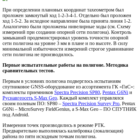
При определении плановых координат тахеометром был
проложен замкнутый ход 1-2-3-4-1. Отдельно был проложен
ход 1-5-2. За исходное направление была принята линия 1-2.
Аналогично были проложены нивелирные ходы (см. Схему
измерений при создании опорной сети полигона). Контроль
замыканий продемонстрировал уровень точности опорной
сети полигона на уровне 3 мм в плане и по высоте. В силу
минимальной избыточности измерений строгое уравнивание
сети полигона не производилось.
Первые испытательные работы на полигоне. Методика
сравнительных тестов.
Первым в условиях полигона подверглось испытаниям
спутниковое GNSS-оборудование из ассортимента ГК «ГиС»:
комплекты приемников
Spectra Precision SP80
,
Pentax G6Ni
и
Руснавгеосеть S-Max Geo
. Каждый комплект управлялся
своим полевым ПО: SP80 –
Spectra Precision Survey Pro
, Pentax
G6Ni – MicroSurvey FieldGenius, а S-Max Geo – ПО СПУТНИК
под Android.
Измерения точек производились в режиме РТК.
Предварительно выполнялась калибровка (локализация)
района по пяти исходным точкам полигона.