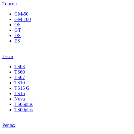
Topcon
GM-50
GM-100
OS
GT
DS
ES
Leica
TS03
TS60
TS07
TS10
TS15 G
TS16
Nova
TS06plus
TS09plus
Pentax