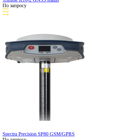
По запросу
Spectra Precision SP80 GSM/GPRS
По запросу