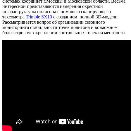
системах координат г.Москвы и Московской области. Весьма
интересной представляются измерения окрестной
инфраструктуры полигона с помощью сканирующего
тахеометра
Trimble SX10
с созданием полной 3D-модели.
Рассматривается вопрос об организации сезонного
мониторинга стабильности точек полигона и возможном
более строгом закреплении контрольных точек на местности.