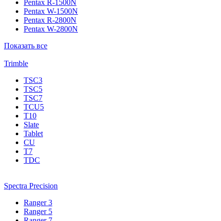
Pentax R-1500N
Pentax W-1500N
Pentax R-2800N
Pentax W-2800N
Показать все
Trimble
TSC3
TSC5
TSC7
TCU5
T10
Slate
Tablet
CU
T7
TDC
Spectra Precision
Ranger 3
Ranger 5
Ranger 7