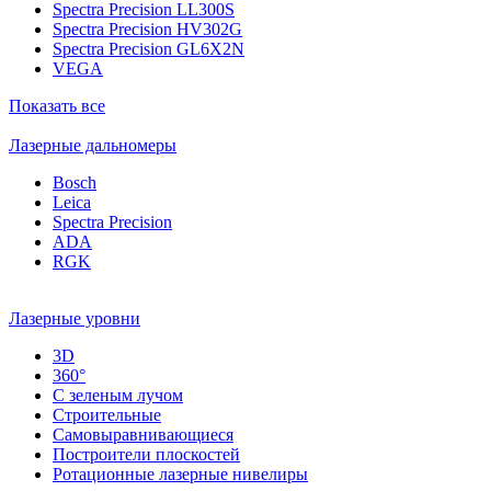
Spectra Precision LL300S
Spectra Precision HV302G
Spectra Precision GL6X2N
VEGA
Показать все
Лазерные дальномеры
Bosch
Leica
Spectra Precision
ADA
RGK
Лазерные уровни
3D
360°
С зеленым лучом
Строительные
Самовыравнивающиеся
Построители плоскостей
Ротационные лазерные нивелиры