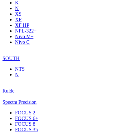
K
N
XS
XF
XF НР
NPL-322+
Nivo M+
Nivo C
SOUTH
NTS
N
Ruide
Spectra Precision
FOCUS 2
FOCUS 6+
FOCUS 8
FOCUS 35