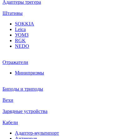
Адаптеры трегера
Штативы
SOKKIA
Leica
УОМЗ
RGK
NEDO
Отражатели
Минипризмы
Биподы и триподы
Вехи
Зарядные устройства
Кабели
Адаптер-мультипорт
Антенные