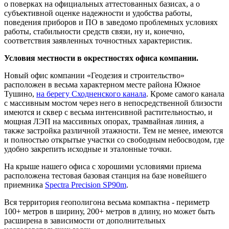
о поверках на официальных аттестованных базисах, а о
субъективной оценке надежности и удобства работы,
поведения приборов и ПО в заведомо проблемных условиях
работы, стабильности средств связи, ну и, конечно,
соответствия заявленных точностных характеристик.
Условия местности в окрестностях офиса компании.
Новый офис компании «Геодезия и строительство»
расположен в весьма характерном месте района Южное
Тушино,
на берегу Сходненского канала
. Кроме самого канала
с массивным мостом через него в непосредственной близости
имеются и сквер с весьма интенсивной растительностью, и
мощная ЛЭП на массивных опорах, трамвайная линия, а
также застройка различной этажности. Тем не менее, имеются
и полностью открытые участки со свободным небосводом, где
удобно закрепить исходные и эталонные точки.
На крыше нашего офиса с хорошими условиями приема
расположена тестовая базовая станция на базе новейшего
приемника
Spectra Precision SP90m
.
Вся территория геополигона весьма компактна - периметр
100+ метров в ширину, 200+ метров в длину, но может быть
расширена в зависимости от дополнительных