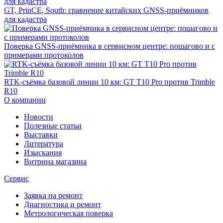
GT, PrinCE, South: сравнение китайских GNSS-приёмников
для кадастра
Поверка GNSS-приёмника в сервисном центре: пошагово и с
примерами протоколов
RTK-съёмка базовой линии 10 км: GT T10 Pro против Trimble
R10
О компании
Новости
Полезные статьи
Выставки
Литература
Изыскания
Витрина магазина
Сервис
Заявка на ремонт
Диагностика и ремонт
Метрологическая поверка