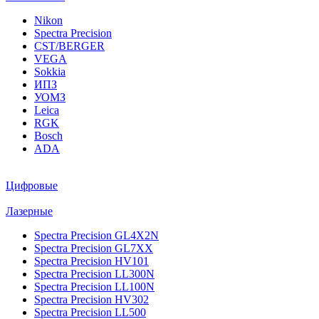
Nikon
Spectra Precision
CST/BERGER
VEGA
Sokkia
ИПЗ
УОМЗ
Leica
RGK
Bosch
ADA
Цифровые
Лазерные
Spectra Precision GL4X2N
Spectra Precision GL7XX
Spectra Precision HV101
Spectra Precision LL300N
Spectra Precision LL100N
Spectra Precision HV302
Spectra Precision LL500