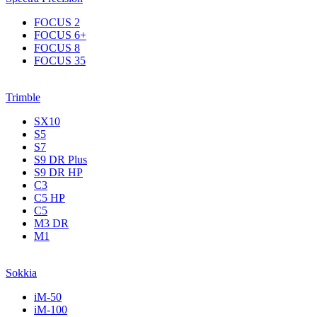
FOCUS 2
FOCUS 6+
FOCUS 8
FOCUS 35
Trimble
SX10
S5
S7
S9 DR Plus
S9 DR HP
C3
С5 НР
C5
M3 DR
M1
Sokkia
iM-50
iM-100