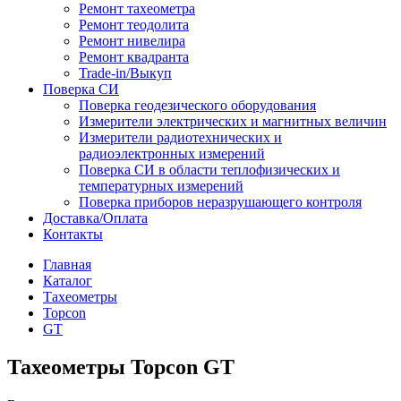
Ремонт тахеометра
Ремонт теодолита
Ремонт нивелира
Ремонт квадранта
Trade-in/Выкуп
Поверка СИ
Поверка геодезического оборудования
Измерители электрических и магнитных величин
Измерители радиотехнических и
радиоэлектронных измерений
Поверка СИ в области теплофизических и
температурных измерений
Поверка приборов неразрушающего контроля
Доставка/Оплата
Контакты
Главная
Каталог
Тахеометры
Topcon
GT
Тахеометры Topcon GT