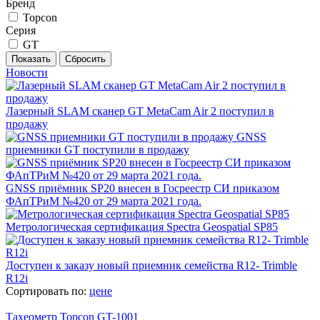
Бренд
Topcon
Серия
GT
Новости
Лазерный SLAM сканер GT MetaCam Air 2 поступил в
продажу
GNSS
приемники GT поступили в продажу
GNSS приёмник SP20 внесен в Госреестр СИ приказом
ФАпТРиМ №420 от 29 марта 2021 года.
Метрологическая сертификация Spectra Geospatial SP85
Доступен к заказу новый приемник семейства R12- Trimble
R12i
Сортировать по:
цене
Тахеометр Topcon GT-1001