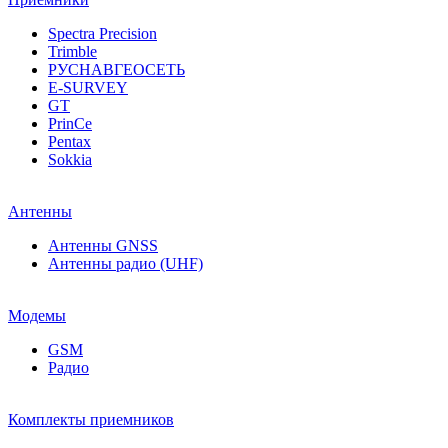
Spectra Precision
Trimble
РУСНАВГЕОСЕТЬ
E-SURVEY
GT
PrinCe
Pentax
Sokkia
Антенны
Антенны GNSS
Антенны радио (UHF)
Модемы
GSM
Радио
Комплекты приемников