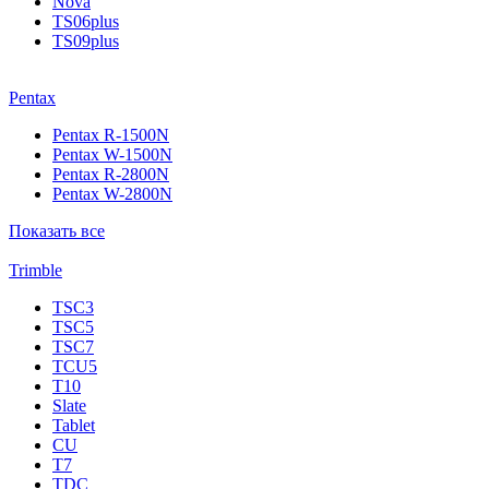
Nova
TS06plus
TS09plus
Pentax
Pentax R-1500N
Pentax W-1500N
Pentax R-2800N
Pentax W-2800N
Показать все
Trimble
TSC3
TSC5
TSC7
TCU5
T10
Slate
Tablet
CU
T7
TDC