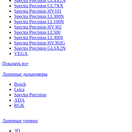
Spectra Precision GL4X2N
Spectra Precision GL7XX
Spectra Precision HV101
Spectra Precision LL300N
Spectra Precision LL100N
Spectra Precision HV302
Spectra Precision LL500
Spectra Precision LL300S
Spectra Precision HV302G
Spectra Precision GL6X2N
VEGA
Показать все
Лазерные дальномеры
Bosch
Leica
Spectra Precision
ADA
RGK
Лазерные уровни
3D