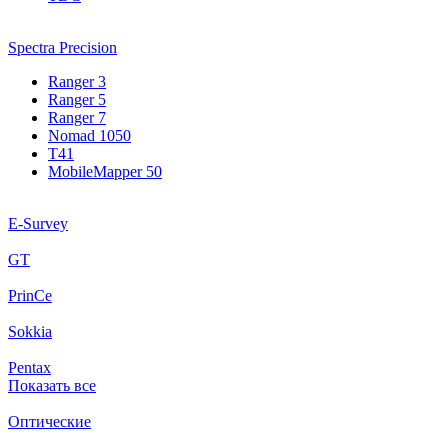
Spectra Precision
Ranger 3
Ranger 5
Ranger 7
Nomad 1050
T41
MobileMapper 50
E-Survey
GT
PrinCe
Sokkia
Pentax
Показать все
Оптические