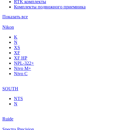
RTK комплекты
Комплекты подвижного приемника
Показать все
Nikon
K
N
XS
XF
XF НР
NPL-322+
Nivo M+
Nivo C
SOUTH
NTS
N
Ruide
Spectra Precision