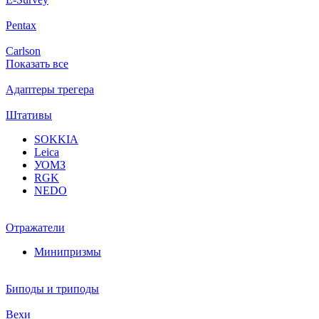
Pentax
Carlson
Показать все
Адаптеры трегера
Штативы
SOKKIA
Leica
УОМЗ
RGK
NEDO
Отражатели
Минипризмы
Биподы и триподы
Вехи