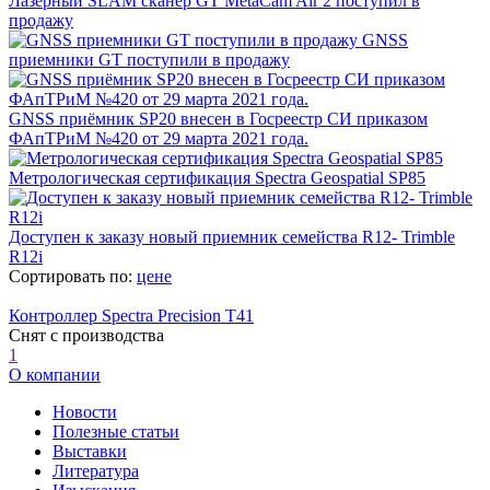
Лазерный SLAM сканер GT MetaCam Air 2 поступил в
продажу
GNSS
приемники GT поступили в продажу
GNSS приёмник SP20 внесен в Госреестр СИ приказом
ФАпТРиМ №420 от 29 марта 2021 года.
Метрологическая сертификация Spectra Geospatial SP85
Доступен к заказу новый приемник семейства R12- Trimble
R12i
Сортировать по:
цене
Контроллер Spectra Precision T41
Cнят с производства
1
О компании
Новости
Полезные статьи
Выставки
Литература