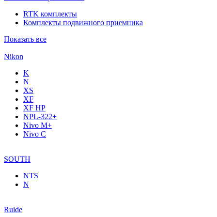
RTK комплекты
Комплекты подвижного приемника
Показать все
Nikon
K
N
XS
XF
XF НР
NPL-322+
Nivo M+
Nivo C
SOUTH
NTS
N
Ruide