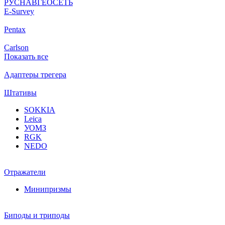
РУСНАВГЕОСЕТЬ
Е-Survey
Pentax
Carlson
Показать все
Адаптеры трегера
Штативы
SOKKIA
Leica
УОМЗ
RGK
NEDO
Отражатели
Минипризмы
Биподы и триподы