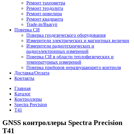
Ремонт тахеометра
Ремонт теодолита
Ремонт нивелира
Ремонт квадранта
Trade-in/Выкуп
Поверка СИ
Поверка геодезического оборудования
Измерители электрических и магнитных величин
Измерители радиотехнических и
радиоэлектронных измерений
Поверка СИ в области теплофизических и
температурных измерений
Поверка приборов неразрушающего контроля
Доставка/Оплата
Контакты
Главная
Каталог
Контроллеры
Spectra Precision
T41
GNSS контроллеры Spectra Precision
T41