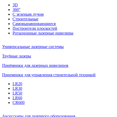
3D
360°
С зеленым лучом
Строительные
Самовыравнивающиеся
Построители плоскостей
Ротационные лазерные нивелиры
Универсальные лазерные системы
Трубные лазеры
Приёмники для лазерных нивелиров
Приемники для управления строительной техникой
LR20
LR30
LR50
LR60
CR600
Аксессуары для лазерного оборудования