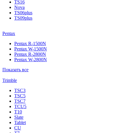
TS16
Nova
TS06plus
TS09plus
Pentax
Pentax R-1500N
Pentax W-1500N
Pentax R-2800N
Pentax W-2800N
Показать все
Trimble
TSC3
TSC5
TSC7
TCU5
T10
Slate
Tablet
CU