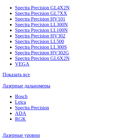
Spectra Precision GL4X2N
Spectra Precision GL7XX
Spectra Precision HV101
Spectra Precision LL300N
Spectra Precision LL100N
Spectra Precision HV302
Spectra Precision LL500
Spectra Precision LL300S
Spectra Precision HV302G
Spectra Precision GL6X2N
VEGA
Показать все
Лазерные дальномеры
Bosch
Leica
Spectra Precision
ADA
RGK
Лазерные уровни