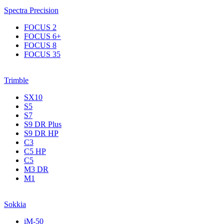
Spectra Precision
FOCUS 2
FOCUS 6+
FOCUS 8
FOCUS 35
Trimble
SX10
S5
S7
S9 DR Plus
S9 DR HP
C3
С5 НР
C5
M3 DR
M1
Sokkia
iM-50