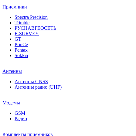
Приемники
Spectra Precision
Trimble
РУСНАВГЕОСЕТЬ
E-SURVEY
GT
PrinCe
Pentax
Sokkia
Антенны
Антенны GNSS
Антенны радио (UHF)
Модемы
GSM
Радио
Комплекты приемников