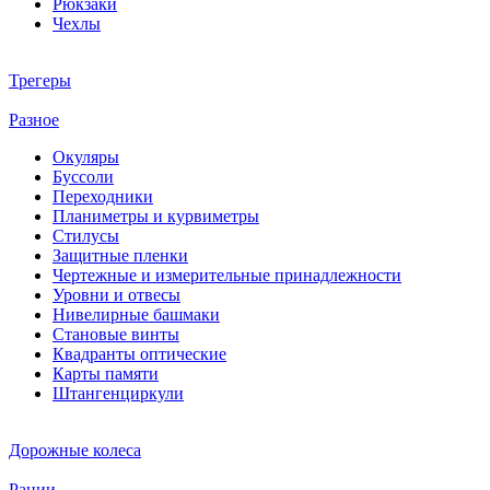
Рюкзаки
Чехлы
Трегеры
Разное
Окуляры
Буссоли
Переходники
Планиметры и курвиметры
Стилусы
Защитные пленки
Чертежные и измерительные принадлежности
Уровни и отвесы
Нивелирные башмаки
Становые винты
Квадранты оптические
Карты памяти
Штангенциркули
Дорожные колеса
Рации