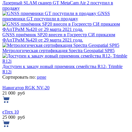
Лазерный SLAM сканер GT MetaCam Air 2 поступил в
продажу
GNSS
приемники GT поступили в продажу
GNSS приёмник SP20 внесен в Госреестр СИ приказом
ФАпТРиМ №420 от 29 марта 2021 года.
Метрологическая сертификация Spectra Geospatial SP85
Доступен к заказу новый приемник семейства R12- Trimble
R12i
Сортировать по:
цене
Навигатор RGK NV-20
21 000
руб
eTrex 10
25 000
руб