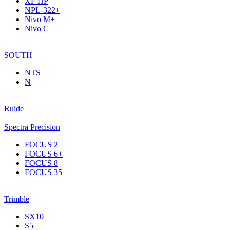
XF НР
NPL-322+
Nivo M+
Nivo C
SOUTH
NTS
N
Ruide
Spectra Precision
FOCUS 2
FOCUS 6+
FOCUS 8
FOCUS 35
Trimble
SX10
S5