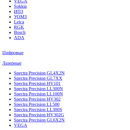
VEGA
Sokkia
ИПЗ
УОМЗ
Leica
RGK
Bosch
ADA
Цифровые
Лазерные
Spectra Precision GL4X2N
Spectra Precision GL7XX
Spectra Precision HV101
Spectra Precision LL300N
Spectra Precision LL100N
Spectra Precision HV302
Spectra Precision LL500
Spectra Precision LL300S
Spectra Precision HV302G
Spectra Precision GL6X2N
VEGA