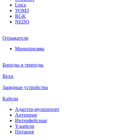
Leica
УОМЗ
RGK
NEDO
Отражатели
Минипризмы
Биподы и триподы
Вехи
Зарядные устройства
Кабели
Адаптер-мультипорт
Антенные
Интерфейсные
Y-кабели
Питания