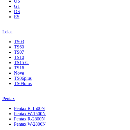
OS
GT
DS
ES
Leica
TS03
TS60
TS07
TS10
TS15 G
TS16
Nova
TS06plus
TS09plus
Pentax
Pentax R-1500N
Pentax W-1500N
Pentax R-2800N
Pentax W-2800N