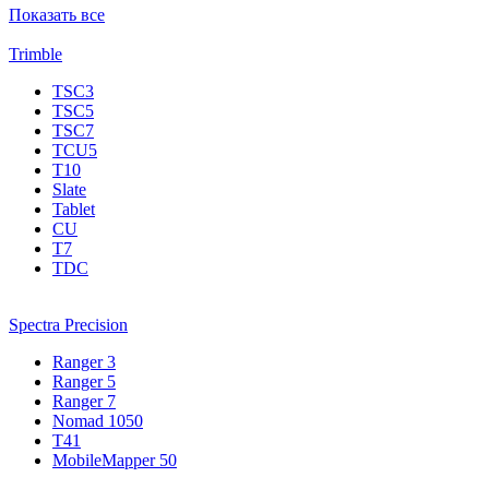
Показать все
Trimble
TSC3
TSC5
TSC7
TCU5
T10
Slate
Tablet
CU
T7
TDC
Spectra Precision
Ranger 3
Ranger 5
Ranger 7
Nomad 1050
T41
MobileMapper 50