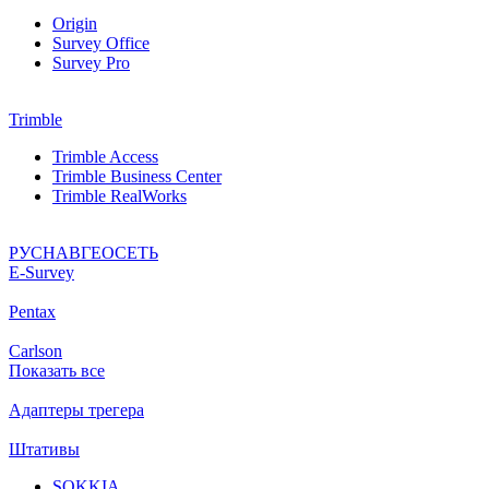
Origin
Survey Office
Survey Pro
Trimble
Trimble Access
Trimble Business Center
Trimble RealWorks
РУСНАВГЕОСЕТЬ
Е-Survey
Pentax
Carlson
Показать все
Адаптеры трегера
Штативы
SOKKIA