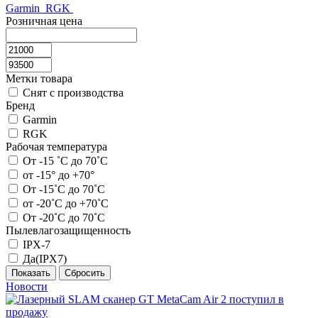
Garmin
RGK
Розничная цена
Метки товара
Снят с производства
Бренд
Garmin
RGK
Рабочая температура
От -15 ˚С до 70˚С
от -15° до +70°
От -15˚С до 70˚С
от -20˚С до +70˚С
От -20˚С до 70˚С
Пылевлагозащищенность
IPX-7
Да(IPX7)
Новости