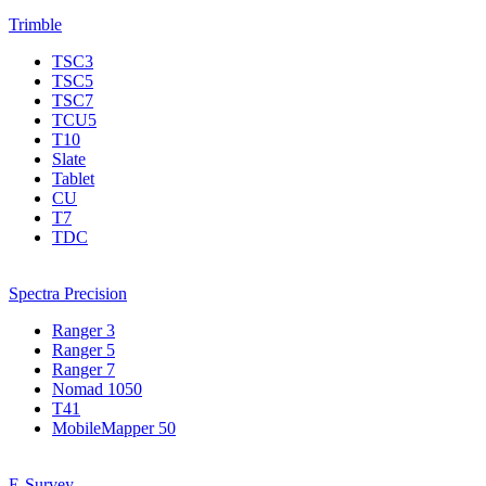
Trimble
TSC3
TSC5
TSC7
TCU5
T10
Slate
Tablet
CU
T7
TDC
Spectra Precision
Ranger 3
Ranger 5
Ranger 7
Nomad 1050
T41
MobileMapper 50
E-Survey