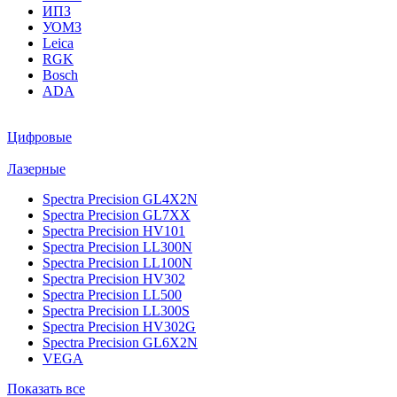
ИПЗ
УОМЗ
Leica
RGK
Bosch
ADA
Цифровые
Лазерные
Spectra Precision GL4X2N
Spectra Precision GL7XX
Spectra Precision HV101
Spectra Precision LL300N
Spectra Precision LL100N
Spectra Precision HV302
Spectra Precision LL500
Spectra Precision LL300S
Spectra Precision HV302G
Spectra Precision GL6X2N
VEGA
Показать все