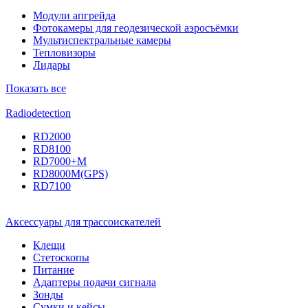
Модули апгрейда
Фотокамеры для геодезической аэросъёмки
Мультиспектральные камеры
Тепловизоры
Лидары
Показать все
Radiodetection
RD2000
RD8100
RD7000+M
RD8000M(GPS)
RD7100
Аксессуары для трассоискателей
Клещи
Стетоскопы
Питание
Адаптеры подачи сигнала
Зонды
Сумки и кейсы