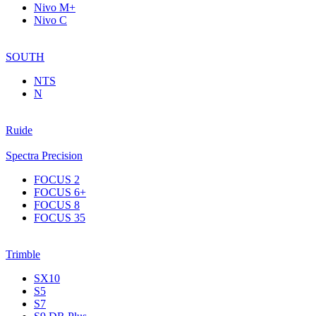
Nivo M+
Nivo C
SOUTH
NTS
N
Ruide
Spectra Precision
FOCUS 2
FOCUS 6+
FOCUS 8
FOCUS 35
Trimble
SX10
S5
S7