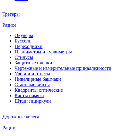
Трегеры
Разное
Окуляры
Буссоли
Переходники
Планиметры и курвиметры
Стилусы
Защитные пленки
Чертежные и измерительные принадлежности
Уровни и отвесы
Нивелирные башмаки
Становые винты
Квадранты оптические
Карты памяти
Штангенциркули
Дорожные колеса
Рации