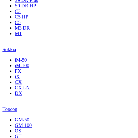
S9 DR Plus
S9 DR HP
C3
С5 НР
C5
M3 DR
M1
Sokkia
iM-50
iM-100
FX
iX
CX
CX LN
DX
Topcon
GM-50
GM-100
OS
GT