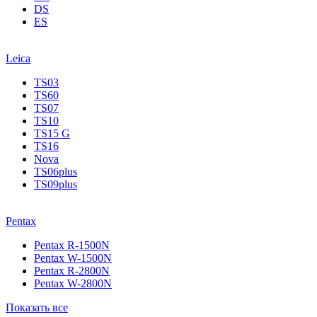
DS
ES
Leica
TS03
TS60
TS07
TS10
TS15 G
TS16
Nova
TS06plus
TS09plus
Pentax
Pentax R-1500N
Pentax W-1500N
Pentax R-2800N
Pentax W-2800N
Показать все