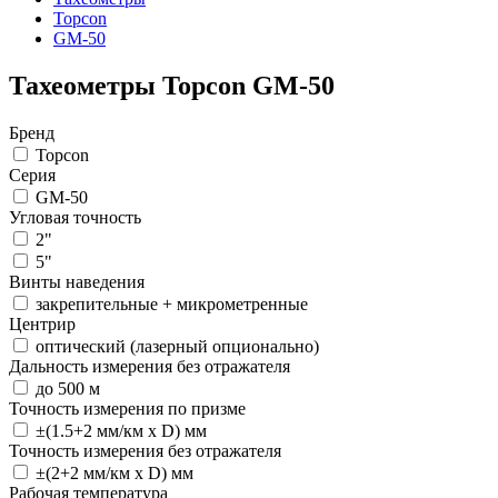
Topcon
GM-50
Тахеометры Topcon GM-50
Бренд
Topcon
Серия
GM-50
Угловая точность
2"
5"
Винты наведения
закрепительные + микрометренные
Центрир
оптический (лазерный опционально)
Дальность измерения без отражателя
до 500 м
Точность измерения по призме
±(1.5+2 мм/км х D) мм
Точность измерения без отражателя
±(2+2 мм/км х D) мм
Рабочая температура