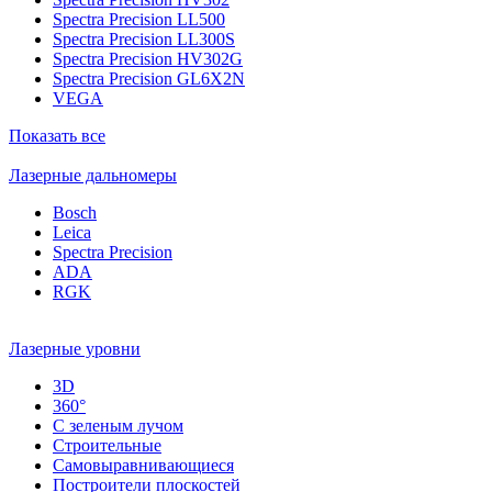
Spectra Precision LL500
Spectra Precision LL300S
Spectra Precision HV302G
Spectra Precision GL6X2N
VEGA
Показать все
Лазерные дальномеры
Bosch
Leica
Spectra Precision
ADA
RGK
Лазерные уровни
3D
360°
С зеленым лучом
Строительные
Самовыравнивающиеся
Построители плоскостей