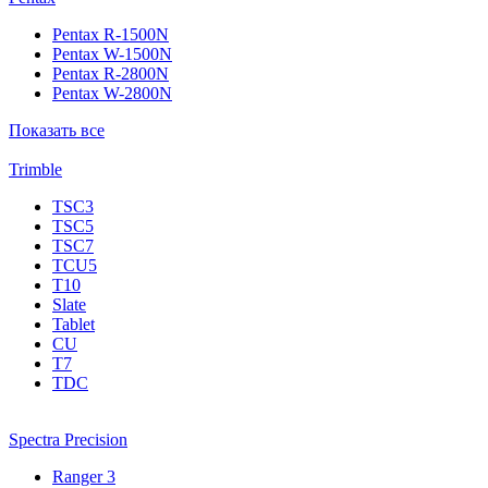
Pentax R-1500N
Pentax W-1500N
Pentax R-2800N
Pentax W-2800N
Показать все
Trimble
TSC3
TSC5
TSC7
TCU5
T10
Slate
Tablet
CU
T7
TDC
Spectra Precision
Ranger 3