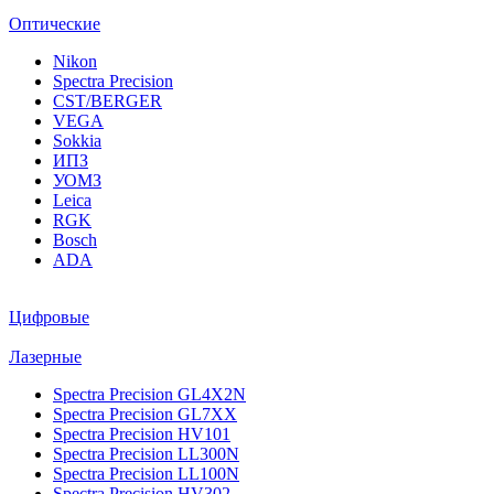
Оптические
Nikon
Spectra Precision
CST/BERGER
VEGA
Sokkia
ИПЗ
УОМЗ
Leica
RGK
Bosch
ADA
Цифровые
Лазерные
Spectra Precision GL4X2N
Spectra Precision GL7XX
Spectra Precision HV101
Spectra Precision LL300N
Spectra Precision LL100N
Spectra Precision HV302