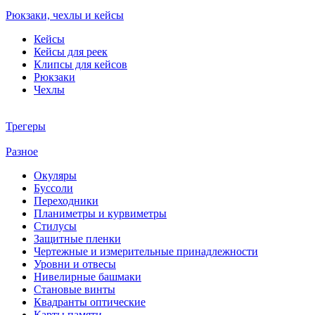
Рюкзаки, чехлы и кейсы
Кейсы
Кейсы для реек
Клипсы для кейсов
Рюкзаки
Чехлы
Трегеры
Разное
Окуляры
Буссоли
Переходники
Планиметры и курвиметры
Стилусы
Защитные пленки
Чертежные и измерительные принадлежности
Уровни и отвесы
Нивелирные башмаки
Становые винты
Квадранты оптические
Карты памяти