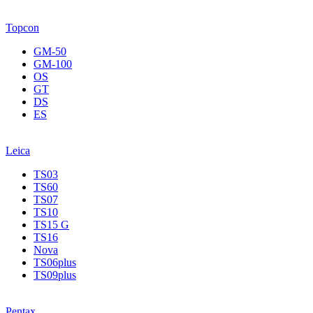
Topcon
GM-50
GM-100
OS
GT
DS
ES
Leica
TS03
TS60
TS07
TS10
TS15 G
TS16
Nova
TS06plus
TS09plus
Pentax