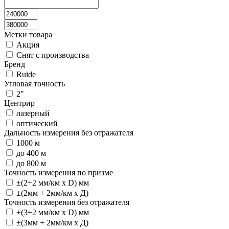
Метки товара
Акция
Снят с производства
Бренд
Ruide
Угловая точность
2"
Центрир
лазерный
оптический
Дальность измерения без отражателя
1000 м
до 400 м
до 800 м
Точность измерения по призме
±(2+2 мм/км х D) мм
±(2мм + 2мм/км х Д)
Точность измерения без отражателя
±(3+2 мм/км х D) мм
±(3мм + 2мм/км х Д)