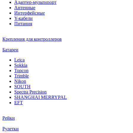
Адаптер-мультипорт
Антенные
Интерфейсные
Y-кабели
Питания
Крепления для контроллеров
Батареи
Leica
Sokkia
Topcon
Trimble
Nikon
SOUTH
Spectra Precision
SHANGHAI MERRYPAL
EFT
Рейки
Рулетки