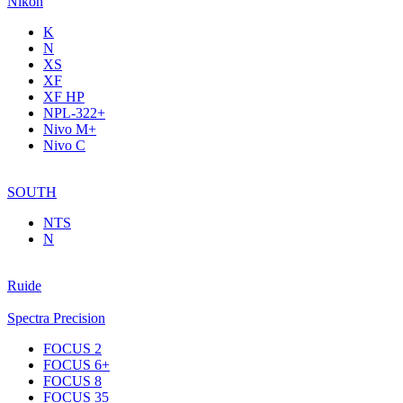
Nikon
K
N
XS
XF
XF НР
NPL-322+
Nivo M+
Nivo C
SOUTH
NTS
N
Ruide
Spectra Precision
FOCUS 2
FOCUS 6+
FOCUS 8
FOCUS 35