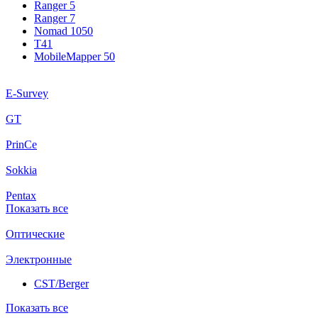
Ranger 5
Ranger 7
Nomad 1050
T41
MobileMapper 50
E-Survey
GT
PrinCe
Sokkia
Pentax
Показать все
Оптические
Электронные
CST/Berger
Показать все