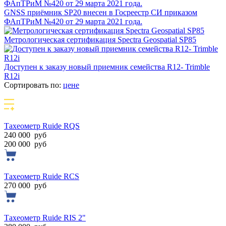
GNSS приёмник SP20 внесен в Госреестр СИ приказом
ФАпТРиМ №420 от 29 марта 2021 года.
Метрологическая сертификация Spectra Geospatial SP85
Доступен к заказу новый приемник семейства R12- Trimble
R12i
Сортировать по:
цене
Тахеометр Ruide RQS
240 000
руб
200 000
руб
Тахеометр Ruide RСS
270 000
руб
Тахеометр Ruide RIS 2"