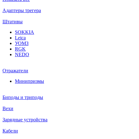
Адаптеры трегера
Штативы
SOKKIA
Leica
УОМЗ
RGK
NEDO
Отражатели
Минипризмы
Биподы и триподы
Вехи
Зарядные устройства
Кабели