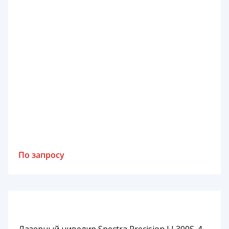
По запросу
Лазерный нивелир Spectra Precision LL300S-4