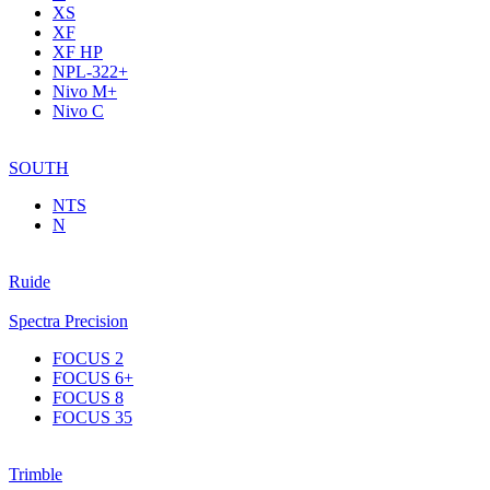
XS
XF
XF НР
NPL-322+
Nivo M+
Nivo C
SOUTH
NTS
N
Ruide
Spectra Precision
FOCUS 2
FOCUS 6+
FOCUS 8
FOCUS 35
Trimble