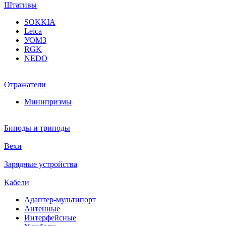
Штативы
SOKKIA
Leica
УОМЗ
RGK
NEDO
Отражатели
Минипризмы
Биподы и триподы
Вехи
Зарядные устройства
Кабели
Адаптер-мультипорт
Антенные
Интерфейсные