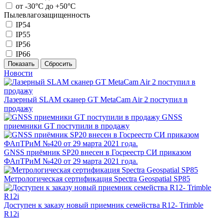
от -30°С до +50°С
Пылевлагозащищенность
IP54
IP55
IP56
IP66
Новости
Лазерный SLAM сканер GT MetaCam Air 2 поступил в
продажу
GNSS
приемники GT поступили в продажу
GNSS приёмник SP20 внесен в Госреестр СИ приказом
ФАпТРиМ №420 от 29 марта 2021 года.
Метрологическая сертификация Spectra Geospatial SP85
Доступен к заказу новый приемник семейства R12- Trimble
R12i