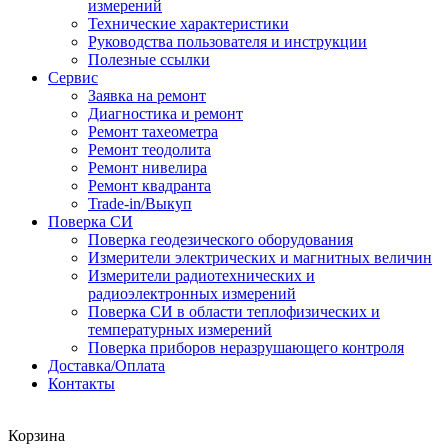
измерений
Технические характеристики
Руководства пользователя и инструкции
Полезные ссылки
Сервис
Заявка на ремонт
Диагностика и ремонт
Ремонт тахеометра
Ремонт теодолита
Ремонт нивелира
Ремонт квадранта
Trade-in/Выкуп
Поверка СИ
Поверка геодезического оборудования
Измерители электрических и магнитных величин
Измерители радиотехнических и
радиоэлектронных измерений
Поверка СИ в области теплофизических и
температурных измерений
Поверка приборов неразрушающего контроля
Доставка/Оплата
Контакты
Корзина