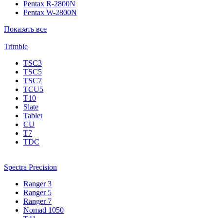
Pentax R-2800N
Pentax W-2800N
Показать все
Trimble
TSC3
TSC5
TSC7
TCU5
T10
Slate
Tablet
CU
T7
TDC
Spectra Precision
Ranger 3
Ranger 5
Ranger 7
Nomad 1050