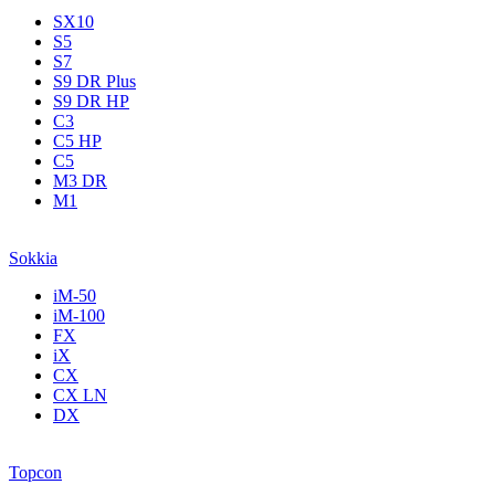
SX10
S5
S7
S9 DR Plus
S9 DR HP
C3
С5 НР
C5
M3 DR
M1
Sokkia
iM-50
iM-100
FX
iX
CX
CX LN
DX
Topcon