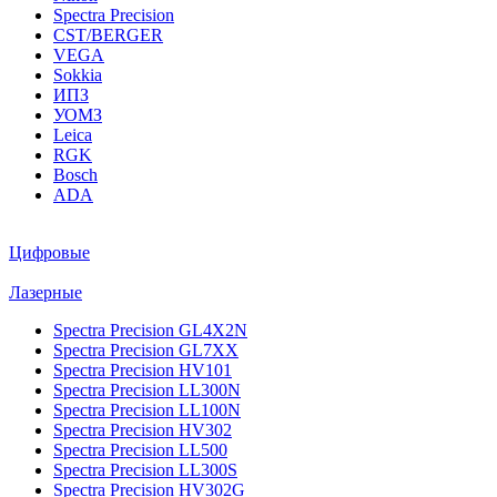
Spectra Precision
CST/BERGER
VEGA
Sokkia
ИПЗ
УОМЗ
Leica
RGK
Bosch
ADA
Цифровые
Лазерные
Spectra Precision GL4X2N
Spectra Precision GL7XX
Spectra Precision HV101
Spectra Precision LL300N
Spectra Precision LL100N
Spectra Precision HV302
Spectra Precision LL500
Spectra Precision LL300S
Spectra Precision HV302G