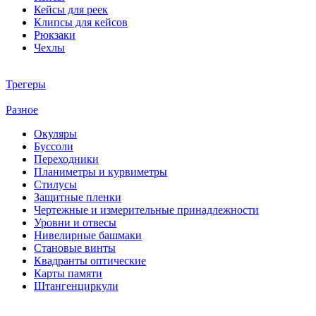
Кейсы для реек
Клипсы для кейсов
Рюкзаки
Чехлы
Трегеры
Разное
Окуляры
Буссоли
Переходники
Планиметры и курвиметры
Стилусы
Защитные пленки
Чертежные и измерительные принадлежности
Уровни и отвесы
Нивелирные башмаки
Становые винты
Квадранты оптические
Карты памяти
Штангенциркули