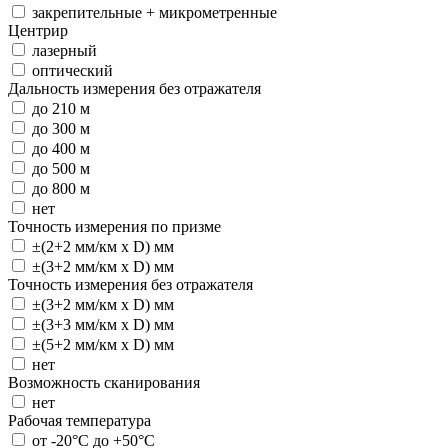
закрепительные + микрометренные
Центрир
лазерный
оптический
Дальность измерения без отражателя
до 210 м
до 300 м
до 400 м
до 500 м
до 800 м
нет
Точность измерения по призме
±(2+2 мм/км х D) мм
±(3+2 мм/км х D) мм
Точность измерения без отражателя
±(3+2 мм/км х D) мм
±(3+3 мм/км х D) мм
±(5+2 мм/км х D) мм
нет
Возможность сканирования
нет
Рабочая температура
от -20°С до +50°С