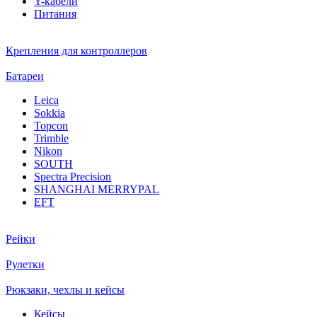
Y-кабели
Питания
Крепления для контроллеров
Батареи
Leica
Sokkia
Topcon
Trimble
Nikon
SOUTH
Spectra Precision
SHANGHAI MERRYPAL
EFT
Рейки
Рулетки
Рюкзаки, чехлы и кейсы
Кейсы