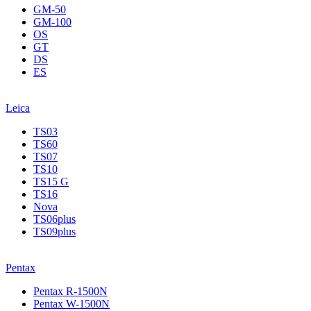
GM-50
GM-100
OS
GT
DS
ES
Leica
TS03
TS60
TS07
TS10
TS15 G
TS16
Nova
TS06plus
TS09plus
Pentax
Pentax R-1500N
Pentax W-1500N