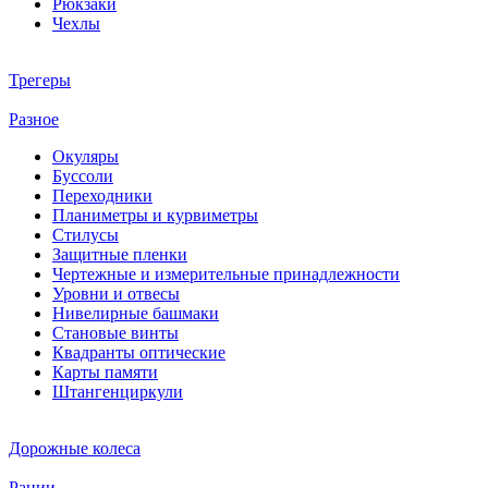
Рюкзаки
Чехлы
Трегеры
Разное
Окуляры
Буссоли
Переходники
Планиметры и курвиметры
Стилусы
Защитные пленки
Чертежные и измерительные принадлежности
Уровни и отвесы
Нивелирные башмаки
Становые винты
Квадранты оптические
Карты памяти
Штангенциркули
Дорожные колеса
Рации