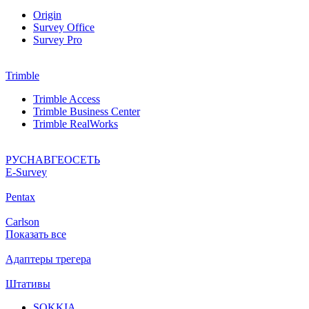
Origin
Survey Office
Survey Pro
Trimble
Trimble Access
Trimble Business Center
Trimble RealWorks
РУСНАВГЕОСЕТЬ
Е-Survey
Pentax
Carlson
Показать все
Адаптеры трегера
Штативы
SOKKIA