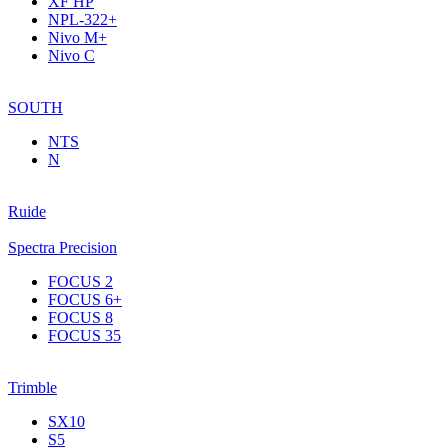
XF НР
NPL-322+
Nivo M+
Nivo C
SOUTH
NTS
N
Ruide
Spectra Precision
FOCUS 2
FOCUS 6+
FOCUS 8
FOCUS 35
Trimble
SX10
S5