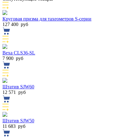
Круговая призма для тахеометров S-серии
127 400
руб
Веха CLS36-SL
7 900
руб
Штатив SJW60
12 571
руб
Штатив SJW50
11 683
руб