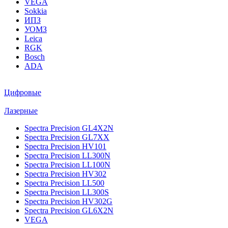
VEGA
Sokkia
ИПЗ
УОМЗ
Leica
RGK
Bosch
ADA
Цифровые
Лазерные
Spectra Precision GL4X2N
Spectra Precision GL7XX
Spectra Precision HV101
Spectra Precision LL300N
Spectra Precision LL100N
Spectra Precision HV302
Spectra Precision LL500
Spectra Precision LL300S
Spectra Precision HV302G
Spectra Precision GL6X2N
VEGA