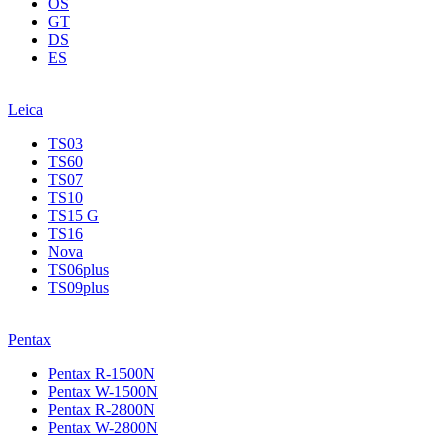
OS
GT
DS
ES
Leica
TS03
TS60
TS07
TS10
TS15 G
TS16
Nova
TS06plus
TS09plus
Pentax
Pentax R-1500N
Pentax W-1500N
Pentax R-2800N
Pentax W-2800N