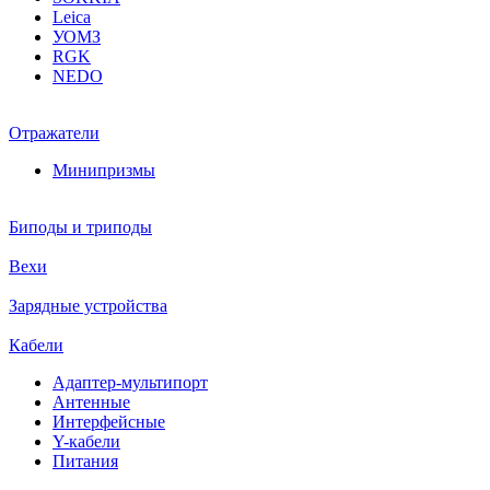
Leica
УОМЗ
RGK
NEDO
Отражатели
Минипризмы
Биподы и триподы
Вехи
Зарядные устройства
Кабели
Адаптер-мультипорт
Антенные
Интерфейсные
Y-кабели
Питания