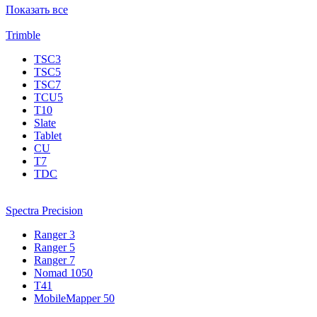
Показать все
Trimble
TSC3
TSC5
TSC7
TCU5
T10
Slate
Tablet
CU
T7
TDC
Spectra Precision
Ranger 3
Ranger 5
Ranger 7
Nomad 1050
T41
MobileMapper 50