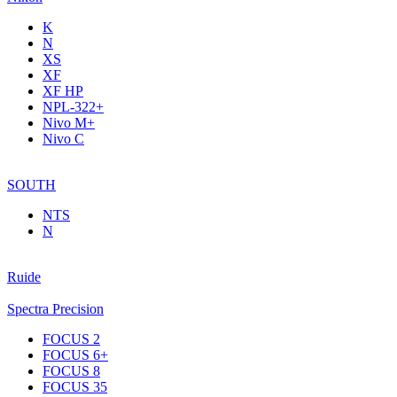
K
N
XS
XF
XF НР
NPL-322+
Nivo M+
Nivo C
SOUTH
NTS
N
Ruide
Spectra Precision
FOCUS 2
FOCUS 6+
FOCUS 8
FOCUS 35