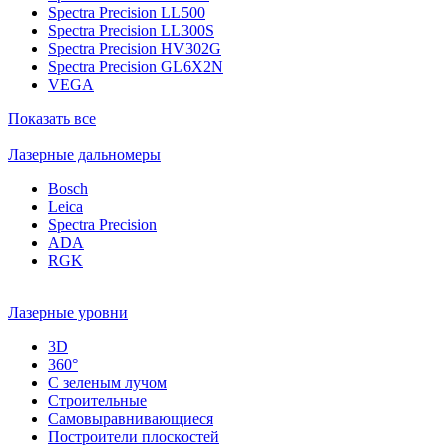
Spectra Precision LL500
Spectra Precision LL300S
Spectra Precision HV302G
Spectra Precision GL6X2N
VEGA
Показать все
Лазерные дальномеры
Bosch
Leica
Spectra Precision
ADA
RGK
Лазерные уровни
3D
360°
С зеленым лучом
Строительные
Самовыравнивающиеся
Построители плоскостей