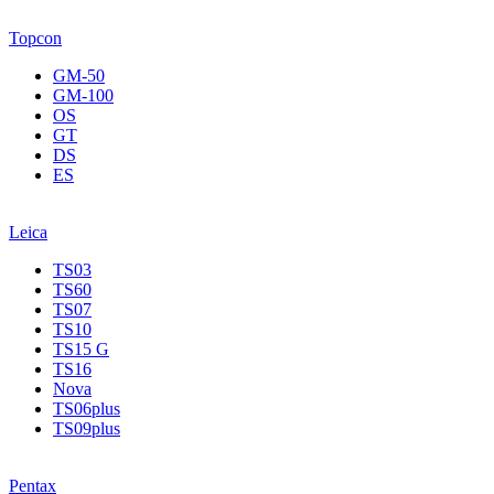
Topcon
GM-50
GM-100
OS
GT
DS
ES
Leica
TS03
TS60
TS07
TS10
TS15 G
TS16
Nova
TS06plus
TS09plus
Pentax