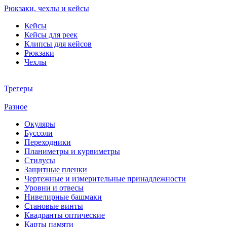
Рюкзаки, чехлы и кейсы
Кейсы
Кейсы для реек
Клипсы для кейсов
Рюкзаки
Чехлы
Трегеры
Разное
Окуляры
Буссоли
Переходники
Планиметры и курвиметры
Стилусы
Защитные пленки
Чертежные и измерительные принадлежности
Уровни и отвесы
Нивелирные башмаки
Становые винты
Квадранты оптические
Карты памяти