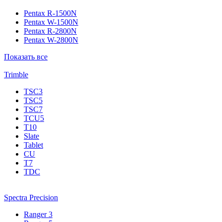
Pentax R-1500N
Pentax W-1500N
Pentax R-2800N
Pentax W-2800N
Показать все
Trimble
TSC3
TSC5
TSC7
TCU5
T10
Slate
Tablet
CU
T7
TDC
Spectra Precision
Ranger 3