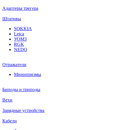
Адаптеры трегера
Штативы
SOKKIA
Leica
УОМЗ
RGK
NEDO
Отражатели
Минипризмы
Биподы и триподы
Вехи
Зарядные устройства
Кабели