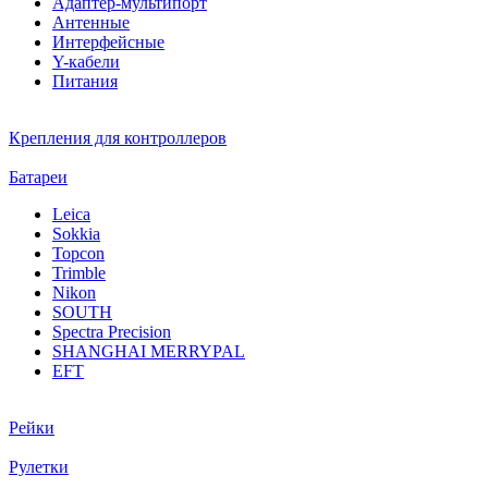
Адаптер-мультипорт
Антенные
Интерфейсные
Y-кабели
Питания
Крепления для контроллеров
Батареи
Leica
Sokkia
Topcon
Trimble
Nikon
SOUTH
Spectra Precision
SHANGHAI MERRYPAL
EFT
Рейки
Рулетки