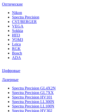
Оптические
Nikon
Spectra Precision
CST/BERGER
VEGA
Sokkia
ИПЗ
УОМЗ
Leica
RGK
Bosch
ADA
Цифровые
Лазерные
Spectra Precision GL4X2N
Spectra Precision GL7XX
Spectra Precision HV101
Spectra Precision LL300N
Spectra Precision LL100N
Spectra Precision HV302