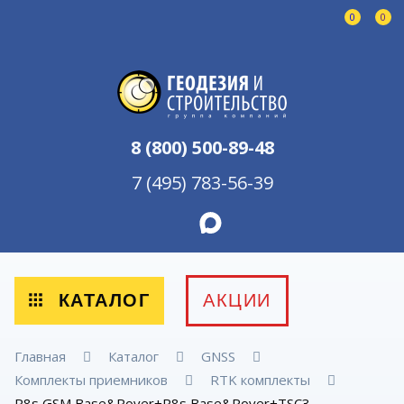
0
0
8 (800) 500-89-48
7 (495) 783-56-39
КАТАЛОГ
АКЦИИ
Главная
Каталог
GNSS
Комплекты приемников
RTK комплекты
R8s GSM Base&Rover+R8s Base&Rover+TSC3