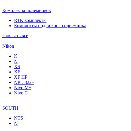
Комплекты приемников
RTK комплекты
Комплекты подвижного приемника
Показать все
Nikon
K
N
XS
XF
XF НР
NPL-322+
Nivo M+
Nivo C
SOUTH
NTS
N