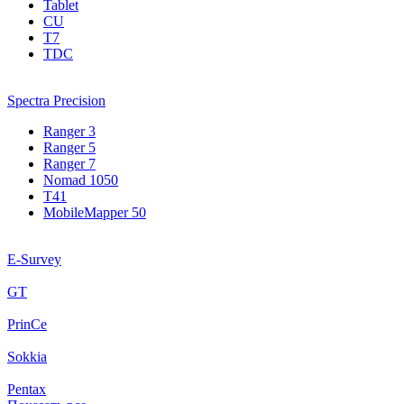
Tablet
CU
T7
TDC
Spectra Precision
Ranger 3
Ranger 5
Ranger 7
Nomad 1050
T41
MobileMapper 50
E-Survey
GT
PrinCe
Sokkia
Pentax