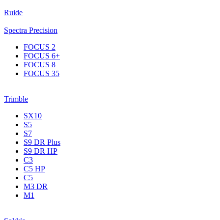
Ruide
Spectra Precision
FOCUS 2
FOCUS 6+
FOCUS 8
FOCUS 35
Trimble
SX10
S5
S7
S9 DR Plus
S9 DR HP
C3
С5 НР
C5
M3 DR
M1