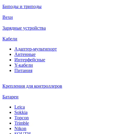
Биподы и триподы
Вехи
Зарядные устройства
Кабели
Адаптер-мультипорт
Антенные
Интерфейсные
Y-кабели
Питания
Крепления для контроллеров
Батареи
Leica
Sokkia
Topcon
Trimble
Nikon
SOUTH