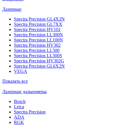
Лазерные
Spectra Precision GL4X2N
Spectra Precision GL7XX
Spectra Precision HV101
Spectra Precision LL300N
Spectra Precision LL100N
Spectra Precision HV302
Spectra Precision LL500
Spectra Precision LL300S
Spectra Precision HV302G
Spectra Precision GL6X2N
VEGA
Показать все
Лазерные дальномеры
Bosch
Leica
Spectra Precision
ADA
RGK