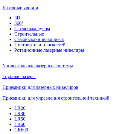
Лазерные уровни
3D
360°
С зеленым лучом
Строительные
Самовыравнивающиеся
Построители плоскостей
Ротационные лазерные нивелиры
Универсальные лазерные системы
Трубные лазеры
Приёмники для лазерных нивелиров
Приемники для управления строительной техникой
LR20
LR30
LR50
LR60
CR600