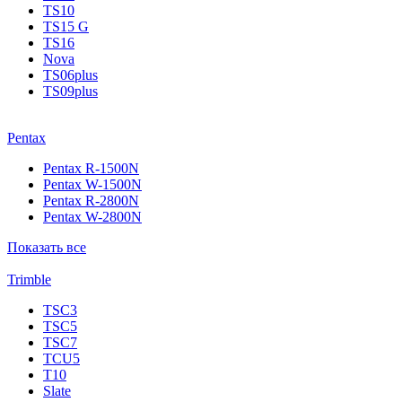
TS10
TS15 G
TS16
Nova
TS06plus
TS09plus
Pentax
Pentax R-1500N
Pentax W-1500N
Pentax R-2800N
Pentax W-2800N
Показать все
Trimble
TSC3
TSC5
TSC7
TCU5
T10
Slate