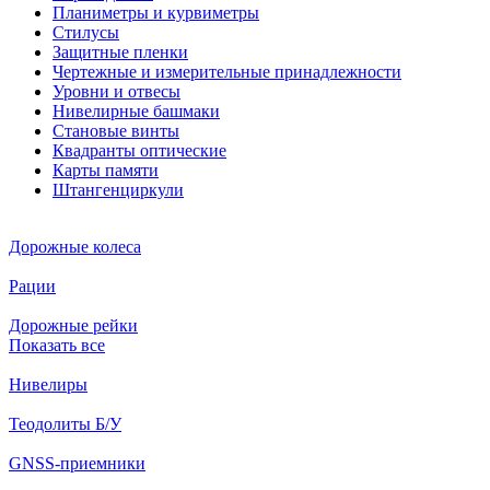
Планиметры и курвиметры
Стилусы
Защитные пленки
Чертежные и измерительные принадлежности
Уровни и отвесы
Нивелирные башмаки
Становые винты
Квадранты оптические
Карты памяти
Штангенциркули
Дорожные колеса
Рации
Дорожные рейки
Показать все
Нивелиры
Теодолиты Б/У
GNSS-приемники