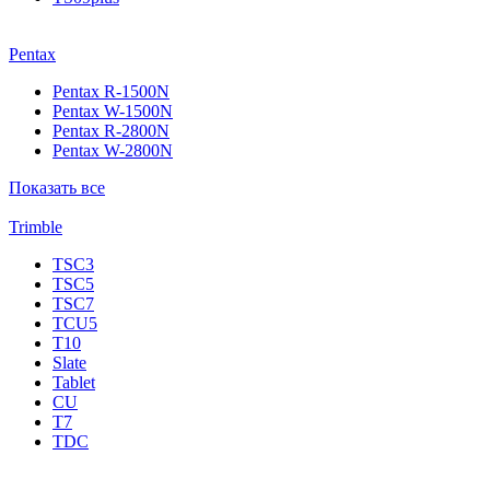
Pentax
Pentax R-1500N
Pentax W-1500N
Pentax R-2800N
Pentax W-2800N
Показать все
Trimble
TSC3
TSC5
TSC7
TCU5
T10
Slate
Tablet
CU
T7
TDC