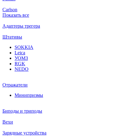
Carlson
Показать все
Адаптеры трегера
Штативы
SOKKIA
Leica
УОМЗ
RGK
NEDO
Отражатели
Минипризмы
Биподы и триподы
Вехи
Зарядные устройства