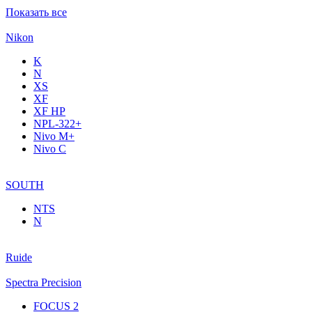
Показать все
Nikon
K
N
XS
XF
XF НР
NPL-322+
Nivo M+
Nivo C
SOUTH
NTS
N
Ruide
Spectra Precision
FOCUS 2