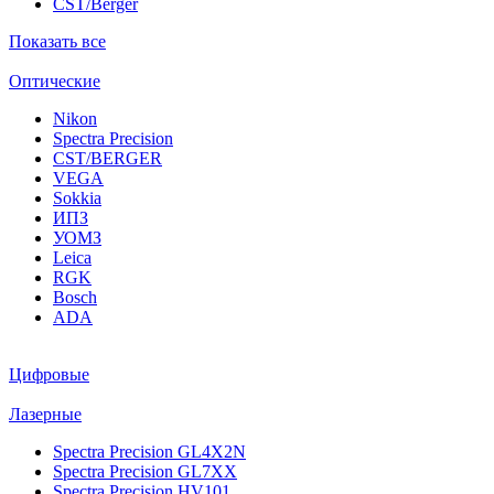
CST/Berger
Показать все
Оптические
Nikon
Spectra Precision
CST/BERGER
VEGA
Sokkia
ИПЗ
УОМЗ
Leica
RGK
Bosch
ADA
Цифровые
Лазерные
Spectra Precision GL4X2N
Spectra Precision GL7XX
Spectra Precision HV101