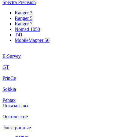
Spectra Precision
Ranger 3
Ranger 5
Ranger 7
Nomad 1050
T41
MobileMapper 50
E-Survey
GT
PrinCe
Sokkia
Pentax
Показать все
Оптические
Электронные