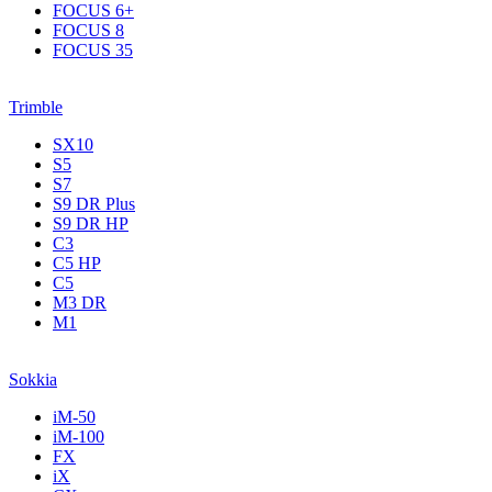
FOCUS 6+
FOCUS 8
FOCUS 35
Trimble
SX10
S5
S7
S9 DR Plus
S9 DR HP
C3
С5 НР
C5
M3 DR
M1
Sokkia
iM-50
iM-100
FX
iX