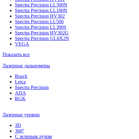
Spectra Precision LL300N
Spectra Precision LL100N
Spectra Precision HV302
Spectra Precision LL500
Spectra Precision LL300S
Spectra Precision HV302G
Spectra Precision GL6X2N
VEGA
Показать все
Лазерные дальномеры
Bosch
Leica
Spectra Precision
ADA
RGK
Лазерные уровни
3D
360°
С зеленым лучом