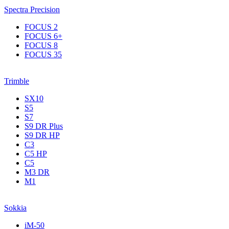
Spectra Precision
FOCUS 2
FOCUS 6+
FOCUS 8
FOCUS 35
Trimble
SX10
S5
S7
S9 DR Plus
S9 DR HP
C3
С5 НР
C5
M3 DR
M1
Sokkia
iM-50