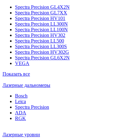
Spectra Precision GL4X2N
Spectra Precision GL7XX
Spectra Precision HV101
Spectra Precision LL300N
Spectra Precision LL100N
Spectra Precision HV302
Spectra Precision LL500
Spectra Precision LL300S
Spectra Precision HV302G
Spectra Precision GL6X2N
VEGA
Показать все
Лазерные дальномеры
Bosch
Leica
Spectra Precision
ADA
RGK
Лазерные уровни