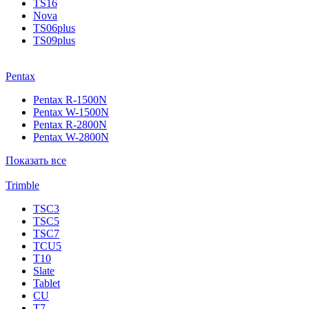
TS16
Nova
TS06plus
TS09plus
Pentax
Pentax R-1500N
Pentax W-1500N
Pentax R-2800N
Pentax W-2800N
Показать все
Trimble
TSC3
TSC5
TSC7
TCU5
T10
Slate
Tablet
CU
T7