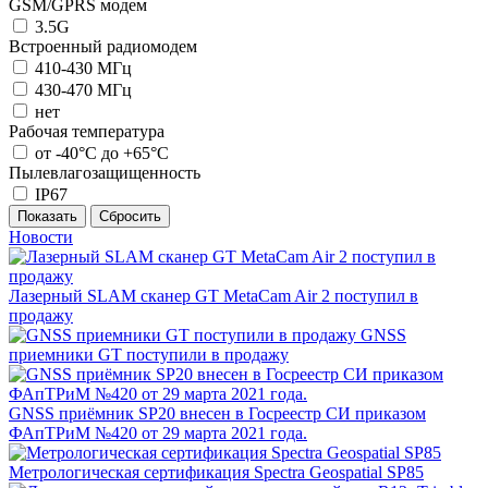
GSM/GPRS модем
3.5G
Встроенный радиомодем
410-430 МГц
430-470 МГц
нет
Рабочая температура
от -40°С до +65°С
Пылевлагозащищенность
IP67
Новости
Лазерный SLAM сканер GT MetaCam Air 2 поступил в
продажу
GNSS
приемники GT поступили в продажу
GNSS приёмник SP20 внесен в Госреестр СИ приказом
ФАпТРиМ №420 от 29 марта 2021 года.
Метрологическая сертификация Spectra Geospatial SP85