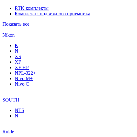
RTK комплекты
Комплекты подвижного приемника
Показать все
Nikon
K
N
XS
XF
XF НР
NPL-322+
Nivo M+
Nivo C
SOUTH
NTS
N
Ruide