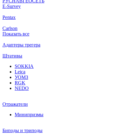
РУСНАВГЕОСЕТЬ
Е-Survey
Pentax
Carlson
Показать все
Адаптеры трегера
Штативы
SOKKIA
Leica
УОМЗ
RGK
NEDO
Отражатели
Минипризмы
Биподы и триподы