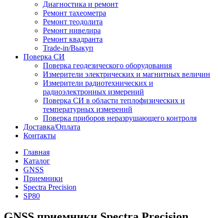
Диагностика и ремонт
Ремонт тахеометра
Ремонт теодолита
Ремонт нивелира
Ремонт квадранта
Trade-in/Выкуп
Поверка СИ
Поверка геодезического оборудования
Измерители электрических и магнитных величин
Измерители радиотехнических и
радиоэлектронных измерений
Поверка СИ в области теплофизических и
температурных измерений
Поверка приборов неразрушающего контроля
Доставка/Оплата
Контакты
Главная
Каталог
GNSS
Приемники
Spectra Precision
SP80
GNSS приемники Spectra Precision