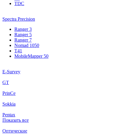
TDC
Spectra Precision
Ranger 3
Ranger 5
Ranger 7
Nomad 1050
T41
MobileMapper 50
E-Survey
GT
PrinCe
Sokkia
Pentax
Показать все
Оптические