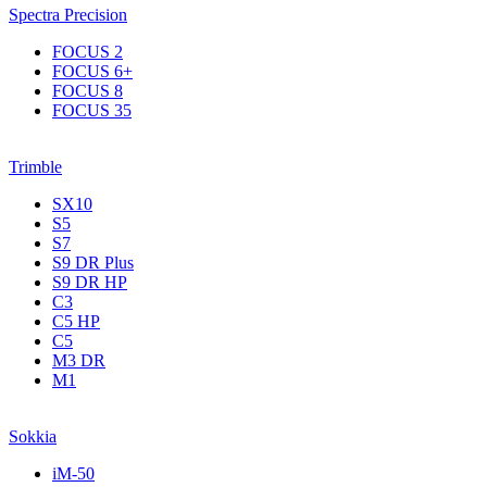
Spectra Precision
FOCUS 2
FOCUS 6+
FOCUS 8
FOCUS 35
Trimble
SX10
S5
S7
S9 DR Plus
S9 DR HP
C3
С5 НР
C5
M3 DR
M1
Sokkia
iM-50