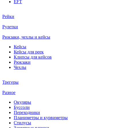
EFT
Рейки
Рулетки
Рюкзаки, чехлы и кейсы
Кейсы
Кейсы для реек
Клипсы для кейсов
Рюкзаки
Чехлы
Трегеры
Разное
Окуляры
Буссоли
Переходники
Планиметры и курвиметры
Стилусы
Защитные пленки