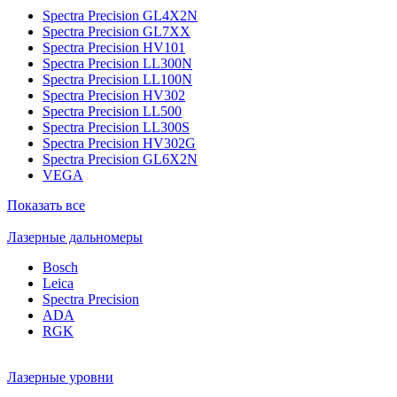
Spectra Precision GL4X2N
Spectra Precision GL7XX
Spectra Precision HV101
Spectra Precision LL300N
Spectra Precision LL100N
Spectra Precision HV302
Spectra Precision LL500
Spectra Precision LL300S
Spectra Precision HV302G
Spectra Precision GL6X2N
VEGA
Показать все
Лазерные дальномеры
Bosch
Leica
Spectra Precision
ADA
RGK
Лазерные уровни