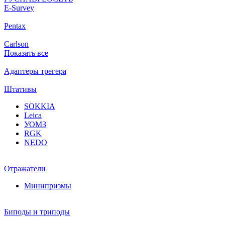
Е-Survey
Pentax
Carlson
Показать все
Адаптеры трегера
Штативы
SOKKIA
Leica
УОМЗ
RGK
NEDO
Отражатели
Минипризмы
Биподы и триподы