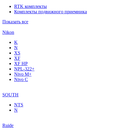
RTK комплекты
Комплекты подвижного приемника
Показать все
Nikon
K
N
XS
XF
XF НР
NPL-322+
Nivo M+
Nivo C
SOUTH
NTS
N
Ruide