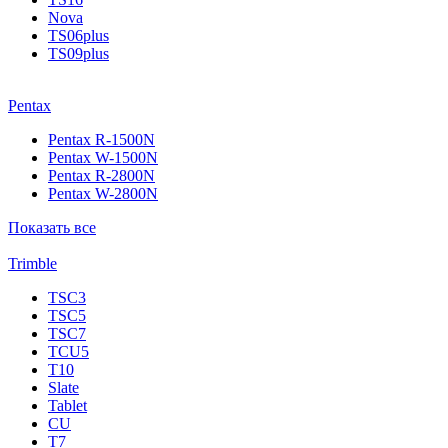
Nova
TS06plus
TS09plus
Pentax
Pentax R-1500N
Pentax W-1500N
Pentax R-2800N
Pentax W-2800N
Показать все
Trimble
TSC3
TSC5
TSC7
TCU5
T10
Slate
Tablet
CU
T7