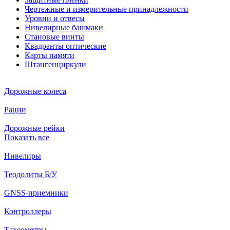
Чертежные и измерительные принадлежности
Уровни и отвесы
Нивелирные башмаки
Становые винты
Квадранты оптические
Карты памяти
Штангенциркули
Дорожные колеса
Рации
Дорожные рейки
Показать все
Нивелиры
Теодолиты Б/У
GNSS-приемники
Контроллеры
Тахеометры