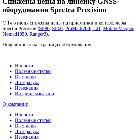
Снижены цены на линейку GNSS-
оборудования Spectra Precision
С 1-го июня снижены цены на приемники и контроллеры
Spectra Precision (
SP80
,
SP60
,
ProMark700
,
T41
,
Mobile Mapper
,
Nomad1050
,
Ranger3
).
Подробности на страницах оборудования.
Новости
Полезные статьи
Выставки
Литература
Изыскания
Витрина магазина
О компании
Новости
Полезные статьи
Выставки
Литература
Изыскания