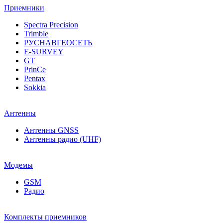
Приемники
Spectra Precision
Trimble
РУСНАВГЕОСЕТЬ
E-SURVEY
GT
PrinCe
Pentax
Sokkia
Антенны
Антенны GNSS
Антенны радио (UHF)
Модемы
GSM
Радио
Комплекты приемников