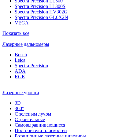
Spectra Precision LL500
Spectra Precision LL300S
Spectra Precision HV302G
Spectra Precision GL6X2N
VEGA
Показать все
Лазерные дальномеры
Bosch
Leica
Spectra Precision
ADA
RGK
Лазерные уровни
3D
360°
С зеленым лучом
Строительные
Самовыравнивающиеся
Построители плоскостей
Ротационные лазерные нивелиры