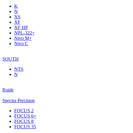
K
N
XS
XF
XF НР
NPL-322+
Nivo M+
Nivo C
SOUTH
NTS
N
Ruide
Spectra Precision
FOCUS 2
FOCUS 6+
FOCUS 8
FOCUS 35