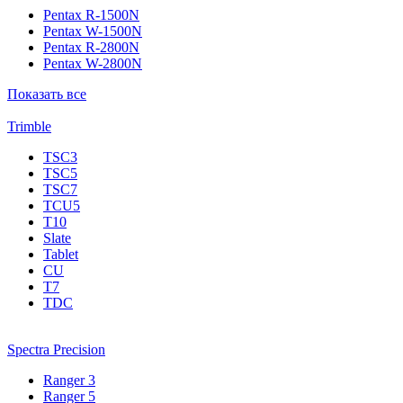
Pentax R-1500N
Pentax W-1500N
Pentax R-2800N
Pentax W-2800N
Показать все
Trimble
TSC3
TSC5
TSC7
TCU5
T10
Slate
Tablet
CU
T7
TDC
Spectra Precision
Ranger 3
Ranger 5