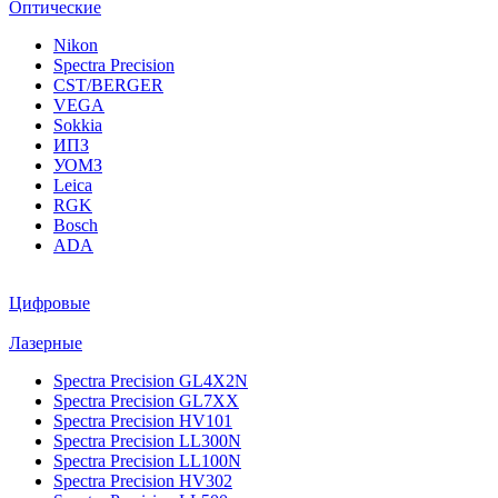
Оптические
Nikon
Spectra Precision
CST/BERGER
VEGA
Sokkia
ИПЗ
УОМЗ
Leica
RGK
Bosch
ADA
Цифровые
Лазерные
Spectra Precision GL4X2N
Spectra Precision GL7XX
Spectra Precision HV101
Spectra Precision LL300N
Spectra Precision LL100N
Spectra Precision HV302