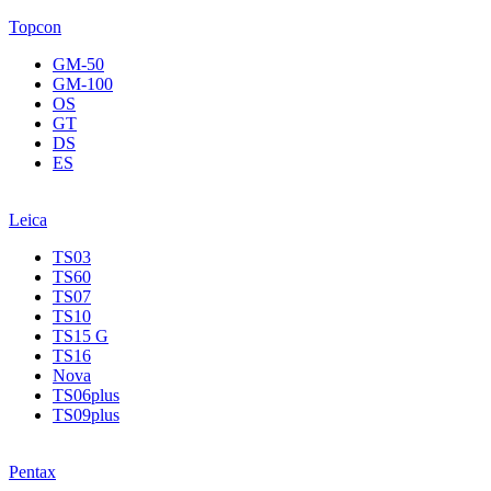
Topcon
GM-50
GM-100
OS
GT
DS
ES
Leica
TS03
TS60
TS07
TS10
TS15 G
TS16
Nova
TS06plus
TS09plus
Pentax