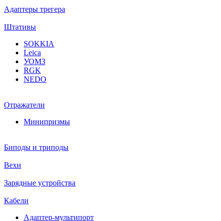
Адаптеры трегера
Штативы
SOKKIA
Leica
УОМЗ
RGK
NEDO
Отражатели
Минипризмы
Биподы и триподы
Вехи
Зарядные устройства
Кабели
Адаптер-мультипорт