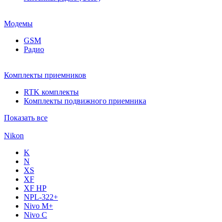
Модемы
GSM
Радио
Комплекты приемников
RTK комплекты
Комплекты подвижного приемника
Показать все
Nikon
K
N
XS
XF
XF НР
NPL-322+
Nivo M+
Nivo C