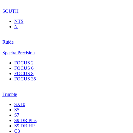
SOUTH
NTS
N
Ruide
Spectra Precision
FOCUS 2
FOCUS 6+
FOCUS 8
FOCUS 35
Trimble
SX10
S5
S7
S9 DR Plus
S9 DR HP
C3