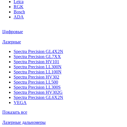
Leica
RGK
Bosch
ADA
Цифровые
Лазерные
Spectra Precision GL4X2N
Spectra Precision GL7XX
Spectra Precision HV101
Spectra Precision LL300N
Spectra Precision LL100N
Spectra Precision HV302
Spectra Precision LL500
Spectra Precision LL300S
Spectra Precision HV302G
Spectra Precision GL6X2N
VEGA
Показать все
Лазерные дальномеры