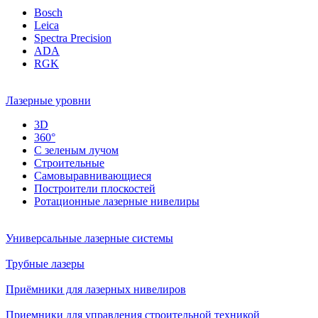
Bosch
Leica
Spectra Precision
ADA
RGK
Лазерные уровни
3D
360°
С зеленым лучом
Строительные
Самовыравнивающиеся
Построители плоскостей
Ротационные лазерные нивелиры
Универсальные лазерные системы
Трубные лазеры
Приёмники для лазерных нивелиров
Приемники для управления строительной техникой