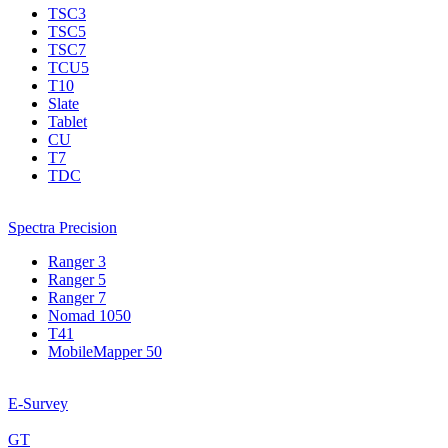
TSC3
TSC5
TSC7
TCU5
T10
Slate
Tablet
CU
T7
TDC
Spectra Precision
Ranger 3
Ranger 5
Ranger 7
Nomad 1050
T41
MobileMapper 50
E-Survey
GT