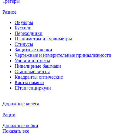
Трегеры
Разное
Окуляры
Буссоли
Переходники
Планиметры и курвиметры
Стилусы
Защитные пленки
Чертежные и измерительные принадлежности
Уровни и отвесы
Нивелирные башмаки
Становые винты
Квадранты оптические
Карты памяти
Штангенциркули
Дорожные колеса
Рации
Дорожные рейки
Показать все