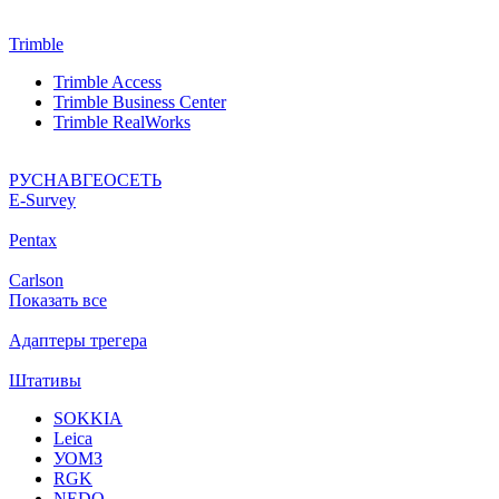
Trimble
Trimble Access
Trimble Business Center
Trimble RealWorks
РУСНАВГЕОСЕТЬ
Е-Survey
Pentax
Carlson
Показать все
Адаптеры трегера
Штативы
SOKKIA
Leica
УОМЗ
RGK
NEDO