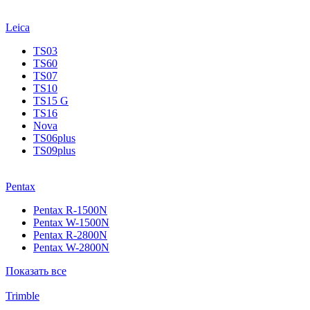
Leica
TS03
TS60
TS07
TS10
TS15 G
TS16
Nova
TS06plus
TS09plus
Pentax
Pentax R-1500N
Pentax W-1500N
Pentax R-2800N
Pentax W-2800N
Показать все
Trimble