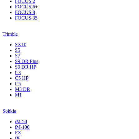
FOCUS 2
FOCUS 6+
FOCUS 8
FOCUS 35
Trimble
SX10
S5
S7
S9 DR Plus
S9 DR HP
C3
С5 НР
C5
M3 DR
M1
Sokkia
iM-50
iM-100
FX
iX