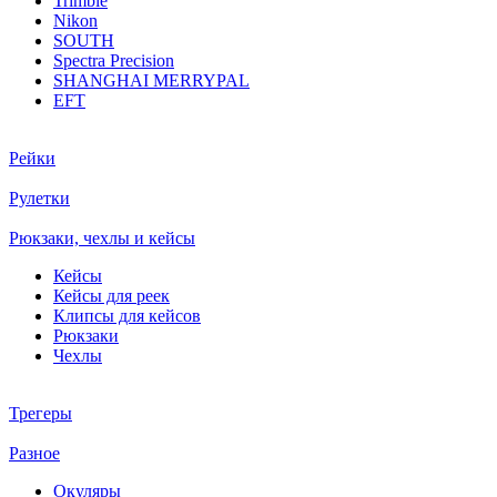
Trimble
Nikon
SOUTH
Spectra Precision
SHANGHAI MERRYPAL
EFT
Рейки
Рулетки
Рюкзаки, чехлы и кейсы
Кейсы
Кейсы для реек
Клипсы для кейсов
Рюкзаки
Чехлы
Трегеры
Разное
Окуляры