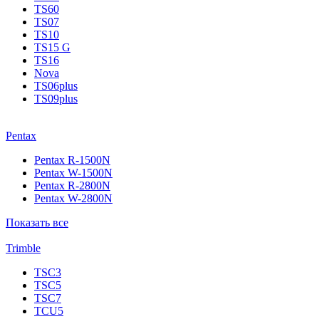
TS60
TS07
TS10
TS15 G
TS16
Nova
TS06plus
TS09plus
Pentax
Pentax R-1500N
Pentax W-1500N
Pentax R-2800N
Pentax W-2800N
Показать все
Trimble
TSC3
TSC5
TSC7
TCU5