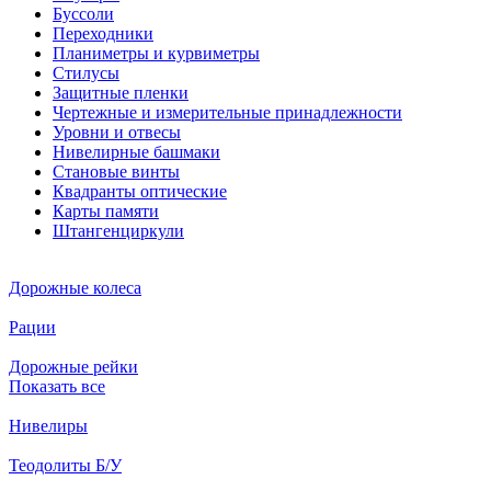
Буссоли
Переходники
Планиметры и курвиметры
Стилусы
Защитные пленки
Чертежные и измерительные принадлежности
Уровни и отвесы
Нивелирные башмаки
Становые винты
Квадранты оптические
Карты памяти
Штангенциркули
Дорожные колеса
Рации
Дорожные рейки
Показать все
Нивелиры
Теодолиты Б/У