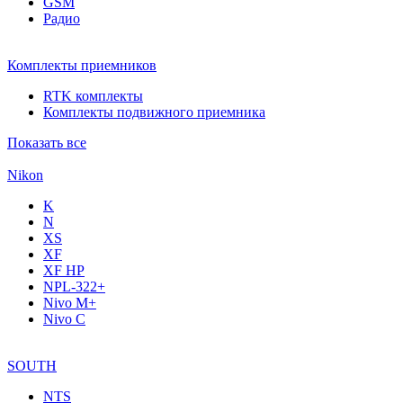
GSM
Радио
Комплекты приемников
RTK комплекты
Комплекты подвижного приемника
Показать все
Nikon
K
N
XS
XF
XF НР
NPL-322+
Nivo M+
Nivo C
SOUTH
NTS