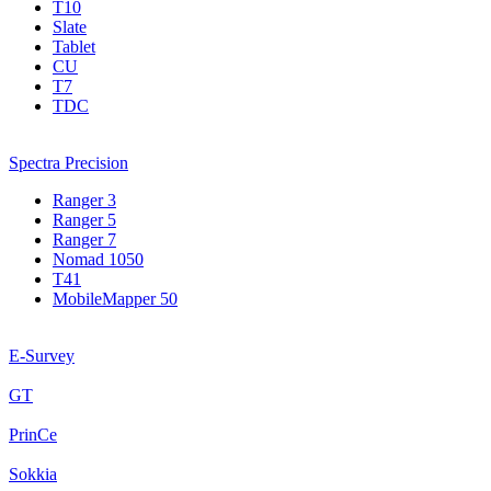
T10
Slate
Tablet
CU
T7
TDC
Spectra Precision
Ranger 3
Ranger 5
Ranger 7
Nomad 1050
T41
MobileMapper 50
E-Survey
GT
PrinCe
Sokkia