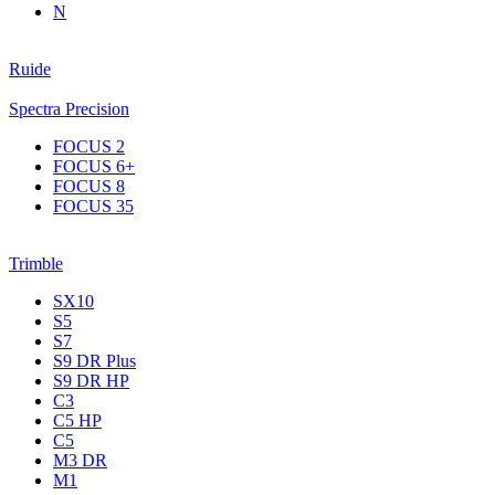
N
Ruide
Spectra Precision
FOCUS 2
FOCUS 6+
FOCUS 8
FOCUS 35
Trimble
SX10
S5
S7
S9 DR Plus
S9 DR HP
C3
С5 НР
C5
M3 DR
M1