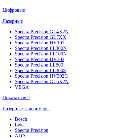
Цифровые
Лазерные
Spectra Precision GL4X2N
Spectra Precision GL7XX
Spectra Precision HV101
Spectra Precision LL300N
Spectra Precision LL100N
Spectra Precision HV302
Spectra Precision LL500
Spectra Precision LL300S
Spectra Precision HV302G
Spectra Precision GL6X2N
VEGA
Показать все
Лазерные дальномеры
Bosch
Leica
Spectra Precision
ADA