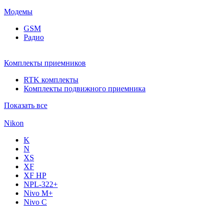
Модемы
GSM
Радио
Комплекты приемников
RTK комплекты
Комплекты подвижного приемника
Показать все
Nikon
K
N
XS
XF
XF НР
NPL-322+
Nivo M+
Nivo C