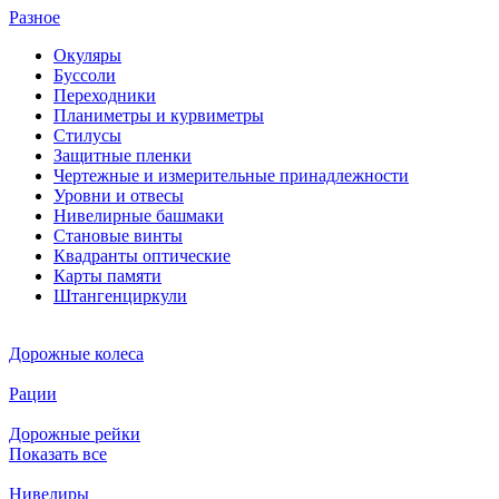
Разное
Окуляры
Буссоли
Переходники
Планиметры и курвиметры
Стилусы
Защитные пленки
Чертежные и измерительные принадлежности
Уровни и отвесы
Нивелирные башмаки
Становые винты
Квадранты оптические
Карты памяти
Штангенциркули
Дорожные колеса
Рации
Дорожные рейки
Показать все
Нивелиры