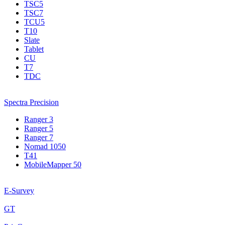
TSC5
TSC7
TCU5
T10
Slate
Tablet
CU
T7
TDC
Spectra Precision
Ranger 3
Ranger 5
Ranger 7
Nomad 1050
T41
MobileMapper 50
E-Survey
GT