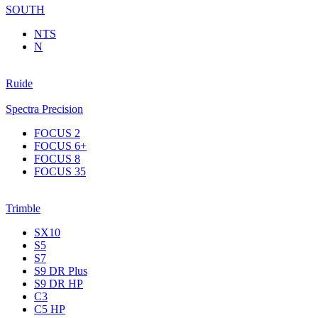
SOUTH
NTS
N
Ruide
Spectra Precision
FOCUS 2
FOCUS 6+
FOCUS 8
FOCUS 35
Trimble
SX10
S5
S7
S9 DR Plus
S9 DR HP
C3
С5 НР