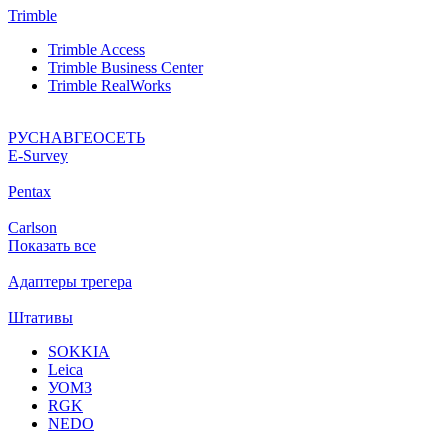
Trimble
Trimble Access
Trimble Business Center
Trimble RealWorks
РУСНАВГЕОСЕТЬ
Е-Survey
Pentax
Carlson
Показать все
Адаптеры трегера
Штативы
SOKKIA
Leica
УОМЗ
RGK
NEDO