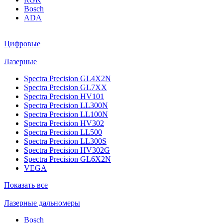
Bosch
ADA
Цифровые
Лазерные
Spectra Precision GL4X2N
Spectra Precision GL7XX
Spectra Precision HV101
Spectra Precision LL300N
Spectra Precision LL100N
Spectra Precision HV302
Spectra Precision LL500
Spectra Precision LL300S
Spectra Precision HV302G
Spectra Precision GL6X2N
VEGA
Показать все
Лазерные дальномеры
Bosch