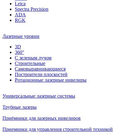
Leica
Spectra Precision
ADA
RGK
Лазерные уровни
3D
360°
С зеленым лучом
Строительные
Самовыравнивающиеся
Построители плоскостей
Ротационные лазерные нивелиры
Универсальные лазерные системы
Трубные лазеры
Приёмники для лазерных нивелиров
Приемники для управления строительной техникой