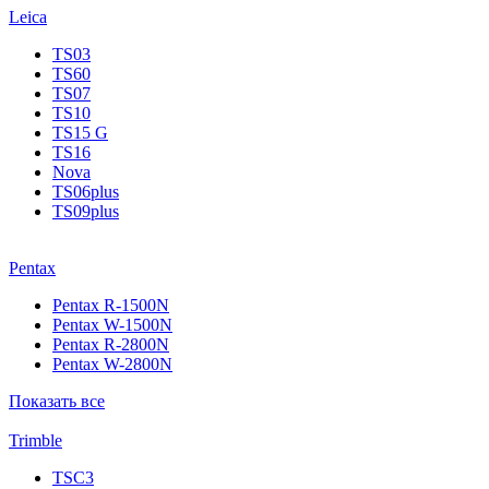
Leica
TS03
TS60
TS07
TS10
TS15 G
TS16
Nova
TS06plus
TS09plus
Pentax
Pentax R-1500N
Pentax W-1500N
Pentax R-2800N
Pentax W-2800N
Показать все
Trimble
TSC3