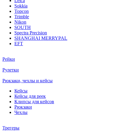
Leica
Sokkia
Topcon
Trimble
Nikon
SOUTH
Spectra Precision
SHANGHAI MERRYPAL
EFT
Рейки
Рулетки
Рюкзаки, чехлы и кейсы
Кейсы
Кейсы для реек
Клипсы для кейсов
Рюкзаки
Чехлы
Трегеры