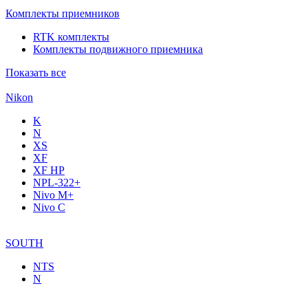
Комплекты приемников
RTK комплекты
Комплекты подвижного приемника
Показать все
Nikon
K
N
XS
XF
XF НР
NPL-322+
Nivo M+
Nivo C
SOUTH
NTS
N