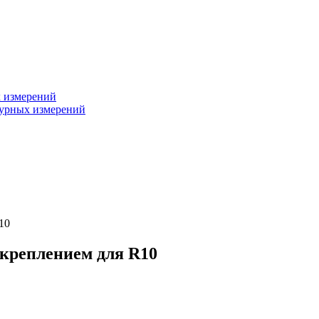
х измерений
турных измерений
10
 креплением для R10