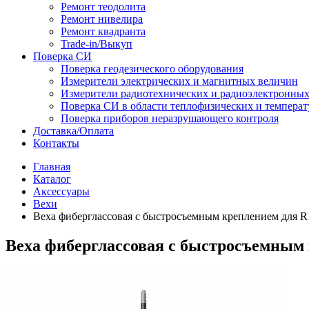
Ремонт теодолита
Ремонт нивелира
Ремонт квадранта
Trade-in/Выкуп
Поверка СИ
Поверка геодезического оборудования
Измерители электрических и магнитных величин
Измерители радиотехнических и радиоэлектронны
Поверка СИ в области теплофизических и темпера
Поверка приборов неразрушающего контроля
Доставка/Оплата
Контакты
Главная
Каталог
Аксессуары
Вехи
Веха фиберглассовая с быстросъемным креплением для R
Веха фиберглассовая с быстросъемным