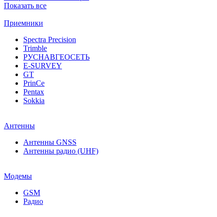
Показать все
Приемники
Spectra Precision
Trimble
РУСНАВГЕОСЕТЬ
E-SURVEY
GT
PrinCe
Pentax
Sokkia
Антенны
Антенны GNSS
Антенны радио (UHF)
Модемы
GSM
Радио