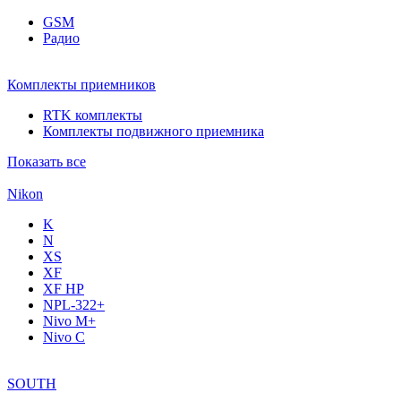
GSM
Радио
Комплекты приемников
RTK комплекты
Комплекты подвижного приемника
Показать все
Nikon
K
N
XS
XF
XF НР
NPL-322+
Nivo M+
Nivo C
SOUTH