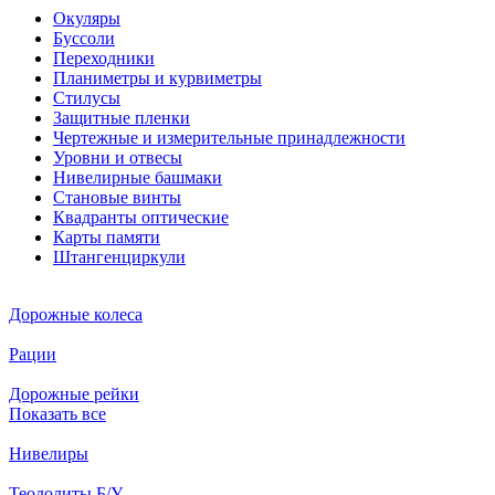
Окуляры
Буссоли
Переходники
Планиметры и курвиметры
Стилусы
Защитные пленки
Чертежные и измерительные принадлежности
Уровни и отвесы
Нивелирные башмаки
Становые винты
Квадранты оптические
Карты памяти
Штангенциркули
Дорожные колеса
Рации
Дорожные рейки
Показать все
Нивелиры
Теодолиты Б/У