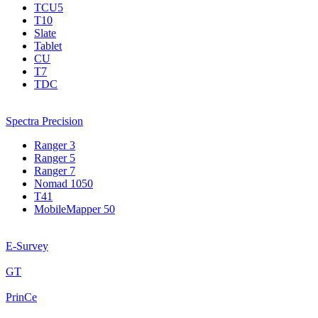
TCU5
T10
Slate
Tablet
CU
T7
TDC
Spectra Precision
Ranger 3
Ranger 5
Ranger 7
Nomad 1050
T41
MobileMapper 50
E-Survey
GT
PrinCe