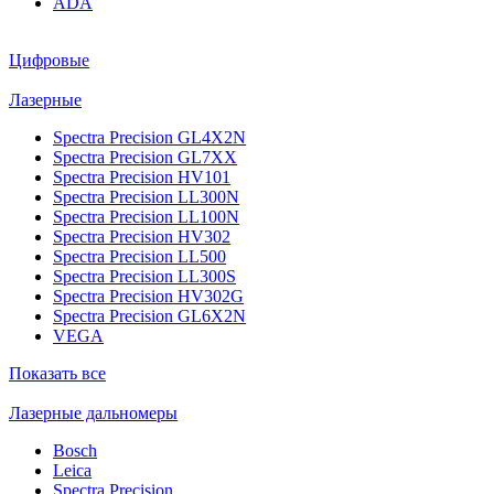
ADA
Цифровые
Лазерные
Spectra Precision GL4X2N
Spectra Precision GL7XX
Spectra Precision HV101
Spectra Precision LL300N
Spectra Precision LL100N
Spectra Precision HV302
Spectra Precision LL500
Spectra Precision LL300S
Spectra Precision HV302G
Spectra Precision GL6X2N
VEGA
Показать все
Лазерные дальномеры
Bosch
Leica
Spectra Precision