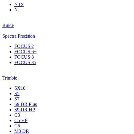
NTS
N
Ruide
Spectra Precision
FOCUS 2
FOCUS 6+
FOCUS 8
FOCUS 35
Trimble
SX10
S5
S7
S9 DR Plus
S9 DR HP
C3
С5 НР
C5
M3 DR