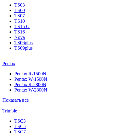
TS03
TS60
TS07
TS10
TS15 G
TS16
Nova
TS06plus
TS09plus
Pentax
Pentax R-1500N
Pentax W-1500N
Pentax R-2800N
Pentax W-2800N
Показать все
Trimble
TSC3
TSC5
TSC7