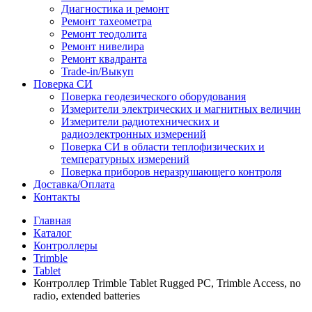
Диагностика и ремонт
Ремонт тахеометра
Ремонт теодолита
Ремонт нивелира
Ремонт квадранта
Trade-in/Выкуп
Поверка СИ
Поверка геодезического оборудования
Измерители электрических и магнитных величин
Измерители радиотехнических и
радиоэлектронных измерений
Поверка СИ в области теплофизических и
температурных измерений
Поверка приборов неразрушающего контроля
Доставка/Оплата
Контакты
Главная
Каталог
Контроллеры
Trimble
Tablet
Контроллер Trimble Tablet Rugged PC, Trimble Access, no
radio, extended batteries