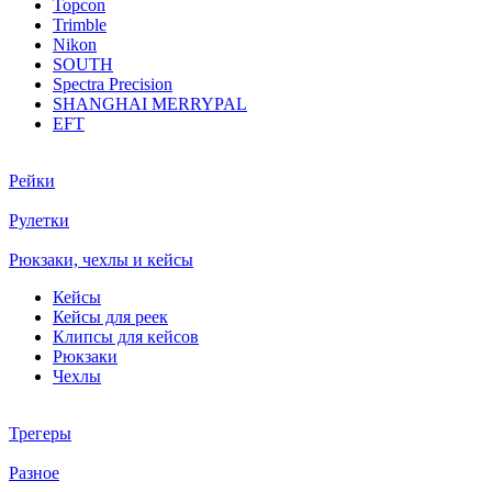
Topcon
Trimble
Nikon
SOUTH
Spectra Precision
SHANGHAI MERRYPAL
EFT
Рейки
Рулетки
Рюкзаки, чехлы и кейсы
Кейсы
Кейсы для реек
Клипсы для кейсов
Рюкзаки
Чехлы
Трегеры
Разное