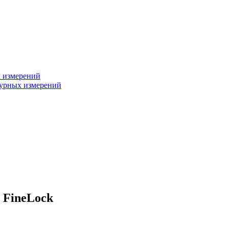
х измерений
турных измерений
, FineLock