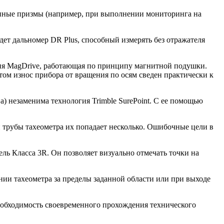
енные призмы (например, при выполнении мониторинга на
дет дальномер DR Plus, способный измерять без отражателя
огия MagDrive, работающая по принципу магнитной подушки.
том износ прибора от вращения по осям сведен практически к
) незаменима технология Trimble SurePoint. С ее помощью
й трубы тахеометра их попадает несколько. Ошибочные цели в
ль Класса 3R. Он позволяет визуально отмечать точки на
нии тахеометра за пределы заданной области или при выходе
необходимость своевременного прохождения технического