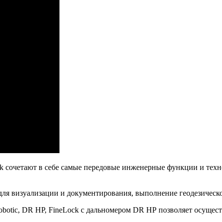
ock сочетают в себе самые передовые инженерные функции и тех
ля визуализации и документирования, выполнение геодезической
obotic, DR HP, FineLock с дальномером DR HP позволяет осуще