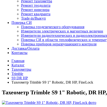
Ремонт тахеометра
Ремонт теодолита
Ремонт нивелира
Ремонт квадранта
Trade-in/Выкуп
Поверка СИ
Поверка геодезического оборудования
Измерители электрических и магнитных величин
Измерители радиотехнических и радиоэлектронны
Поверка СИ в области теплофизических и темпера
Поверка приборов неразрушающего контроля
Доставка/Оплата
Контакты
Главная
Каталог
Тахеометры
Trimble
S9 DR HP
Тахеометр Trimble S9 1" Robotic, DR HP, FineLock
Тахеометр Trimble S9 1" Robotic, DR HP