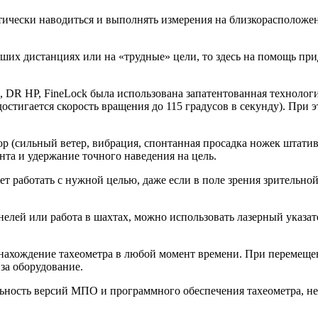
атически наводиться и выполнять измерения на близкорасполож
ьших дистанциях или на «трудные» цели, то здесь на помощь при
ic, DR HP, FineLock была использована запатентованная технол
стигается скорость вращения до 115 градусов в секунду). При э
 (сильный ветер, вибрация, спонтанная просадка ножек штатива
та и удержание точного наведения на цель.
т работать с нужной целью, даже если в поле зрения зрительно
елей или работа в шахтах, можно использовать лазерный указате
тонахождение тахеометра в любой момент времени. При перемеще
за оборудование.
уальность версий МПО и программного обеспечения тахеометра, 