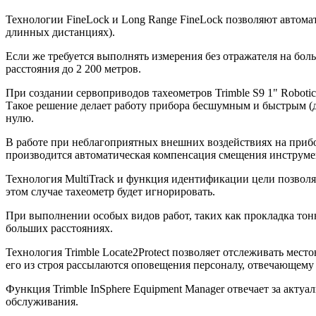
Технологии FineLock и Long Range FineLock позволяют автом
длинных дистанциях).
Если же требуется выполнять измерения без отражателя на бол
расстояния до 2 200 метров.
При создании сервоприводов тахеометров Trimble S9 1" Robot
Такое решение делает работу прибора бесшумным и быстрым (до
нулю.
В работе при неблагоприятных внешних воздействиях на прибор
производится автоматическая компенсация смещения инструмен
Технология MultiTrack и функция идентификации цели позволяе
этом случае тахеометр будет игнорировать.
При выполнении особых видов работ, таких как прокладка тонн
больших расстояниях.
Технология Trimble Locate2Protect позволяет отслеживать мес
его из строя рассылаются оповещения персоналу, отвечающему 
Функция Trimble InSphere Equipment Manager отвечает за акт
обслуживания.