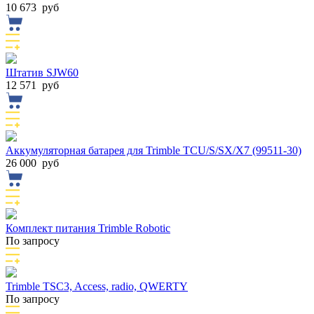
10 673
руб
Штатив SJW60
12 571
руб
Аккумуляторная батарея для Trimble TCU/S/SX/X7 (99511-30)
26 000
руб
Комплект питания Trimble Robotiс
По запросу
Trimble TSC3, Access, radio, QWERTY
По запросу