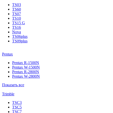
TS03
TS60
TS07
TS10
TS15 G
TS16
Nova
TS06plus
TS09plus
Pentax
Pentax R-1500N
Pentax W-1500N
Pentax R-2800N
Pentax W-2800N
Показать все
Trimble
TSC3
TSC5
TSC7