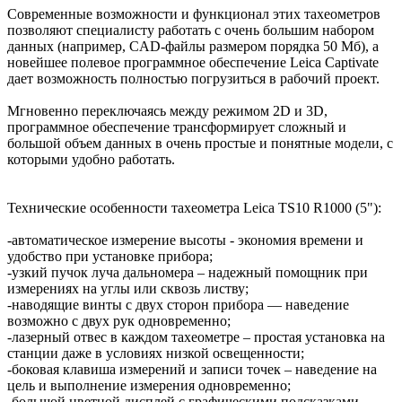
Современные возможности и функционал этих тахеометров
позволяют специалисту работать с очень большим набором
данных (например, CAD-файлы размером порядка 50 Мб), а
новейшее полевое программное обеспечение Leica Captivate
дает возможность полностью погрузиться в рабочий проект.
Мгновенно переключаясь между режимом 2D и 3D,
программное обеспечение трансформирует сложный и
большой объем данных в очень простые и понятные модели, с
которыми удобно работать.
Технические особенности тахеометра Leica TS10 R1000 (5"):
-автоматическое измерение высоты - экономия времени и
удобство при установке прибора;
-узкий пучок луча дальномера – надежный помощник при
измерениях на углы или сквозь листву;
-наводящие винты с двух сторон прибора — наведение
возможно с двух рук одновременно;
-лазерный отвес в каждом тахеометре – простая установка на
станции даже в условиях низкой освещенности;
-боковая клавиша измерений и записи точек – наведение на
цель и выполнение измерения одновременно;
-большой цветной дисплей с графическими подсказками –