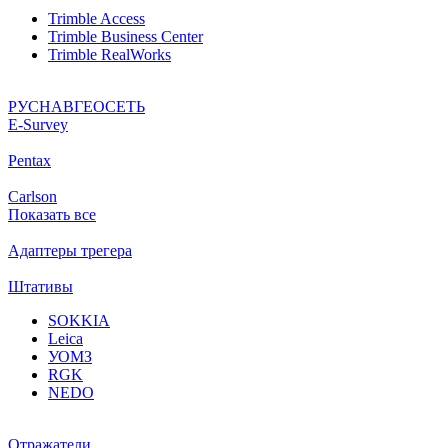
Trimble Access
Trimble Business Center
Trimble RealWorks
РУСНАВГЕОСЕТЬ
Е-Survey
Pentax
Carlson
Показать все
Адаптеры трегера
Штативы
SOKKIA
Leica
УОМЗ
RGK
NEDO
Отражатели