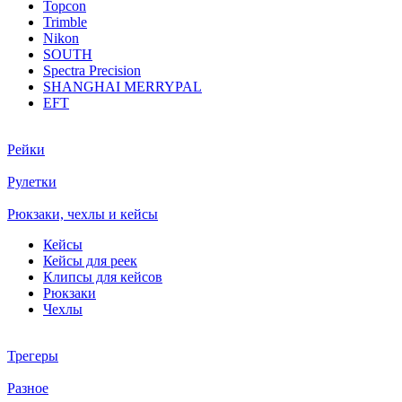
Topcon
Trimble
Nikon
SOUTH
Spectra Precision
SHANGHAI MERRYPAL
EFT
Рейки
Рулетки
Рюкзаки, чехлы и кейсы
Кейсы
Кейсы для реек
Клипсы для кейсов
Рюкзаки
Чехлы
Трегеры
Разное