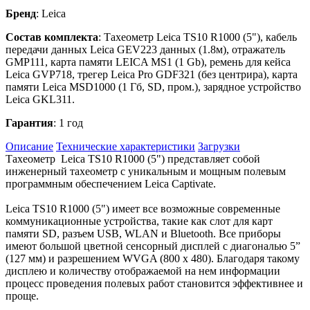
Бренд
: Leica
Состав комплекта
: Тахеометр Leica TS10 R1000 (5"), кабель
передачи данных Leica GEV223 данных (1.8м), отражатель
GMP111, карта памяти LEICA MS1 (1 Gb), ремень для кейса
Leica GVP718, трегер Leica Pro GDF321 (без центрира), карта
памяти Leica MSD1000 (1 Гб, SD, пром.), зарядное устройство
Leica GKL311.
Гарантия
: 1 год
Описание
Технические характеристики
Загрузки
Тахеометр Leica TS10 R1000 (5") представляет собой
инженерный тахеометр с уникальным и мощным полевым
программным обеспечением Leica Captivate.
Leica TS10 R1000 (5") имеет все возможные современные
коммуникационные устройства, такие как слот для карт
памяти SD, разъем USB, WLAN и Bluetooth. Все приборы
имеют большой цветной сенсорный дисплей с диагональю 5”
(127 мм) и разрешением WVGA (800 x 480). Благодаря такому
дисплею и количеству отображаемой на нем информации
процесс проведения полевых работ становится эффективнее и
проще.