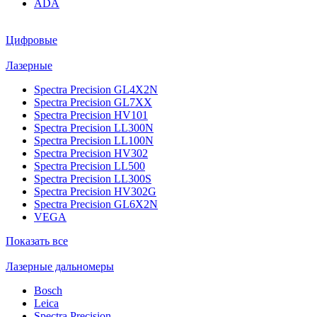
ADA
Цифровые
Лазерные
Spectra Precision GL4X2N
Spectra Precision GL7XX
Spectra Precision HV101
Spectra Precision LL300N
Spectra Precision LL100N
Spectra Precision HV302
Spectra Precision LL500
Spectra Precision LL300S
Spectra Precision HV302G
Spectra Precision GL6X2N
VEGA
Показать все
Лазерные дальномеры
Bosch
Leica
Spectra Precision