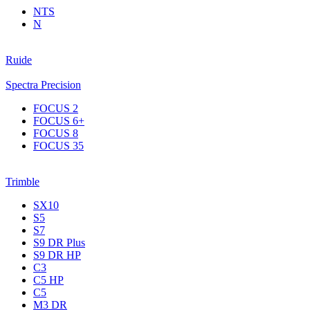
NTS
N
Ruide
Spectra Precision
FOCUS 2
FOCUS 6+
FOCUS 8
FOCUS 35
Trimble
SX10
S5
S7
S9 DR Plus
S9 DR HP
C3
С5 НР
C5
M3 DR