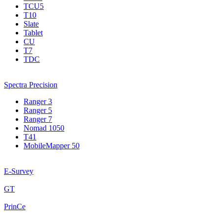
TCU5
T10
Slate
Tablet
CU
T7
TDC
Spectra Precision
Ranger 3
Ranger 5
Ranger 7
Nomad 1050
T41
MobileMapper 50
E-Survey
GT
PrinCe