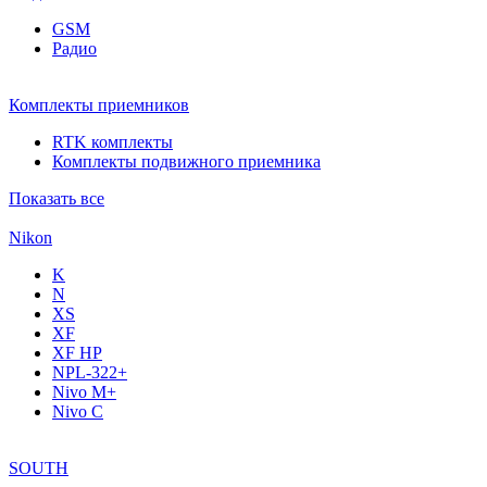
GSM
Радио
Комплекты приемников
RTK комплекты
Комплекты подвижного приемника
Показать все
Nikon
K
N
XS
XF
XF НР
NPL-322+
Nivo M+
Nivo C
SOUTH