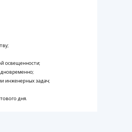
тву;
ой освещенности;
одновременно;
и инженерных задач;
тового дня.