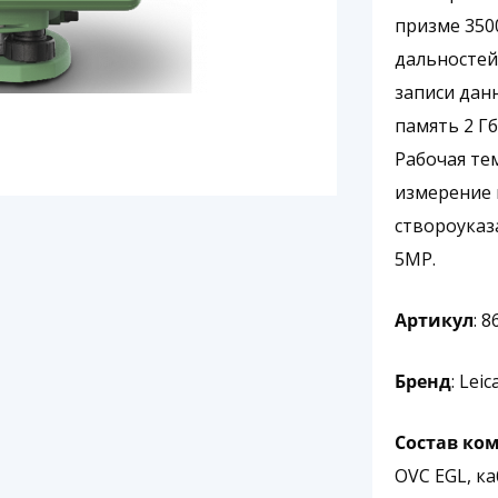
призме 350
дальностей
записи данн
память 2 Гб
Рабочая тем
измерение 
створоуказ
5MP.
Артикул
: 
Бренд
: Leic
Состав ко
OVC EGL, к