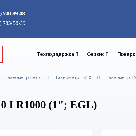
) 500-89-48
5) 783-56-39
Техподдержка
Сервис
Поверк
Тахеометр Leica
Тахеометр TS10
Тахеометр T
0 I R1000 (1"; EGL)