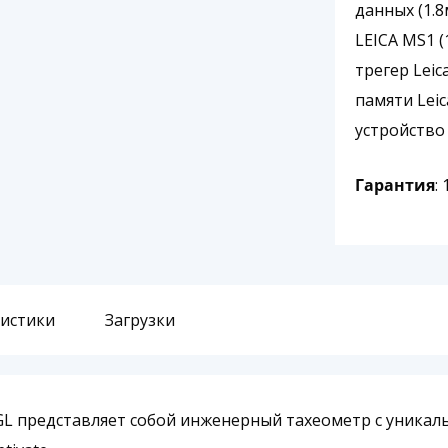
данных (1.
LEICA MS1 (
трегер Leic
памяти Leic
устройство 
Гарантия
:
ристики
Загрузки
 EGL представляет собой инженерный тахеометр с уник