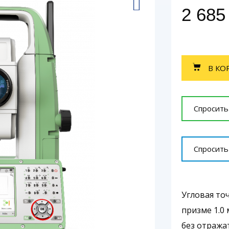
2 685
В КО
Спросить
Спросить
Угловая то
призме 1.0
без отража