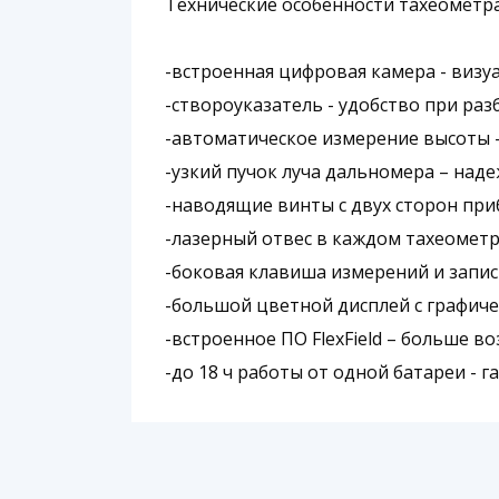
Технические особенности тахеометра 
-встроенная цифровая камера - визу
-створоуказатель - удобство при раз
-автоматическое измерение высоты -
-узкий пучок луча дальномера – над
-наводящие винты с двух сторон при
-лазерный отвес в каждом тахеометр
-боковая клавиша измерений и запис
-большой цветной дисплей с графич
-встроенное ПО FlexField – больше в
-до 18 ч работы от одной батареи - 