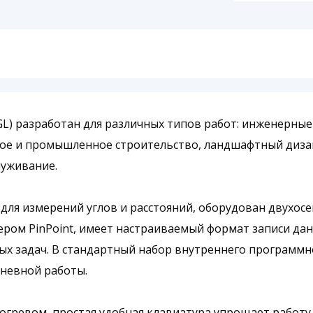
 EGL) разработан для различных типов работ: инженерны
ое и промышленное строительство, ландшафтный дизай
луживание.
лен для измерений углов и расстояний, оборудован дву
ом PinPoint, имеет настраиваемый формат записи да
х задач. В стандартный набор внутреннего программно
дневной работы.
огревом, простая удобная клавиатура упрощает работу.