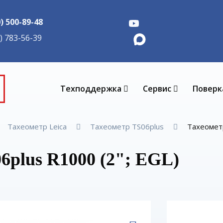
0) 500-89-48
5) 783-56-39
Техподдержка
Сервис
Поверк
Тахеометр Leica
Тахеометр TS06plus
Тахеометр
6plus R1000 (2"; EGL)