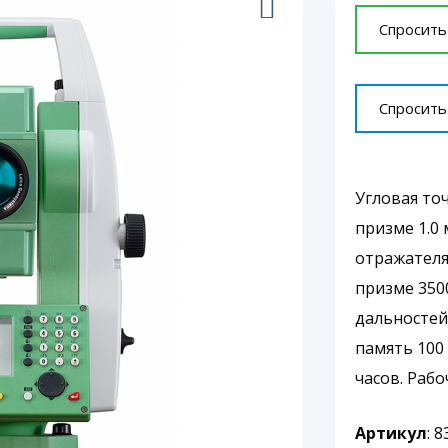
Спросить
Спросить
Угловая то
призме 1.0 
отражателя
призме 350
дальностей)
память 100 
часов. Рабо
Артикул
: 