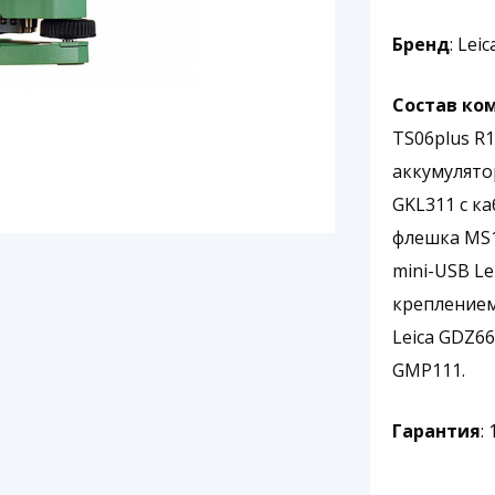
Бренд
: Leic
Состав ко
TS06plus R10
аккумулятор
GKL311 с к
флешка MS1
mini-USB Le
креплением
Leica GDZ6
GMP111.
Гарантия
: