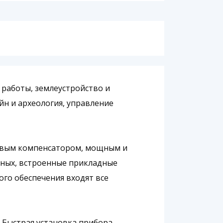
е работы, землеустройство и
н и археология, управление
хосевым компенсатором, мощным и
нных, встроенные прикладные
го обеспечения входят все
 Быстрая установка прибора