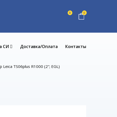
0
0
а СИ
Доставка/Оплата
Контакты
 Leica TS06plus R1000 (2"; EGL)