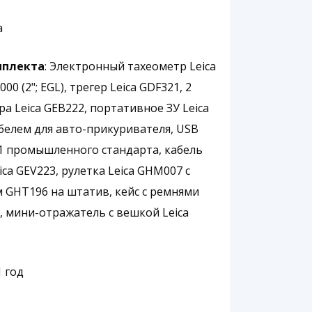
a
мплекта
: Электронный тахеометр Leica
00 (2"; EGL), трегер Leica GDF321, 2
а Leica GEB222, портативное ЗУ Leica
абелем для авто-прикуривателя, USB
 промышленного стандарта, кабель
ica GEV223, рулетка Leica GHM007 c
 GHT196 на штатив, кейс с ремнями
6, мини-отражатель с вешкой Leica
 1 год