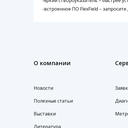
-яркий створоуказатель – быстрее у
-встроенное ПО FlexField – запросит
О компании
Сер
Новости
Заявк
Полезные статьи
Диагн
Выставки
Метр
Литература