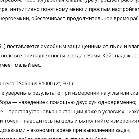
ра, интуитивно понятному меню и простым настройкам
энергоемкий, обеспечивает продолжительное время рабо
 EGL) поставляется с удобным защищенным от пыли и вла
поле все принадлежности всегда с Вами. Кейс надежно
имеет малый вес.
eica TS06plus R1000 (2"; EGL):
те уверены в результате при измерении на углы или скв
ибора — наведение с помощью двух рук одновременно;
е – простая установка на станции даже в условиях низк
и точек – наводитесь на цель и выполняйте измерения
дсказками – экономит время при выполнении задач;