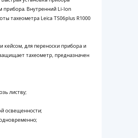
 прибора. Внутренний Li-Ion
ты тахеометра Leica TS06plus R1000
ги кейсом, для переноски прибора и
 защищает тахеометр, предназначен
озь листву;
ой освещенности;
 одновременно;