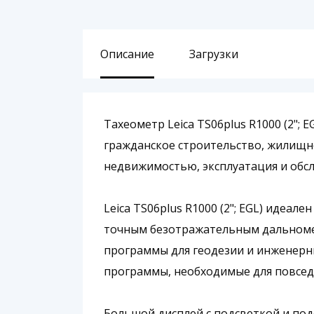
Описание
Загрузки
Тахеометр Leica TS06plus R1000 (2";
гражданское строительство, жилищн
недвижимостью, эксплуатация и обс
Leica TS06plus R1000 (2"; EGL) идеа
точным безотражательным дальномер
программы для геодезии и инженерны
программы, необходимые для повсе
Большой дисплей с подсветкой и под