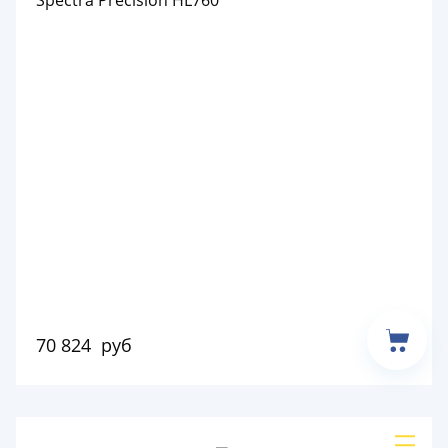
Spectra Precision HL760
70 824
руб