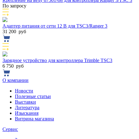
Крепление на веху 67501-08 для контроллера Rаnger 3/TSC 3
По запросу
Адаптер питания от сети 12 В для TSC3/Ranger 3
31 200
руб
Зарядное устройство для контроллера Trimble TSC3
6 750
руб
О компании
Новости
Полезные статьи
Выставки
Литература
Изыскания
Витрина магазина
Сервис