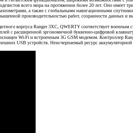
одезистов всего мира на протяжении более 20 лет. Оно имеет т
хеометрами, а также с глобальными навигационными спутников
вышенной производительностью работ, сохранности данных и в
щитного корпуса Ranger 3XC, QWERTY соответствует военным ст
плей с расширенной эргономичной буквенно-цифровой клавиатур
оснащен Wi-Fi и встроенным 3G GSM модемом. Контроллер Rang
внешних USB устройств. Неисчерпаемый ресурс аккумуляторной б