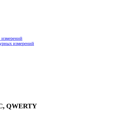
х измерений
турных измерений
3XC, QWERTY