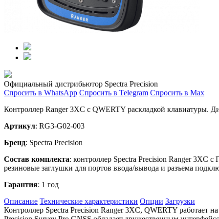
Официальный дистрибьютор Spectra Precision
Спросить в WhatsApp
Спросить в Telegram
Спросить в Max
Контроллер Ranger 3XC с QWERTY раскладкой клавиатуры. Диап
Артикул
: RG3-G02-003
Бренд
: Spectra Precision
Состав комплекта
: контроллер Spectra Precision Ranger 3XC
резиновые заглушки для портов ввода/вывода и разъема подклю
Гарантия
: 1 год
Описание
Технические характеристики
Опции
Загрузки
Контроллер Spectra Precision Ranger 3XC, QWERTY работает на
Precision Survey Pro GNSS обладает дружественным интерфей