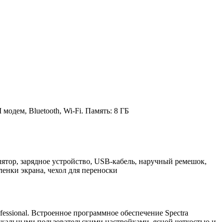
дем, Bluetooth, Wi-Fi. Память: 8 ГБ
лятор, зарядное устройство, USB-кабель, наручный ремешок,
ленки экрана, чехол для переноски
essional. Встроенное программное обеспечение Spectra
кальными пользовательскими настройками, ясной четкостью и