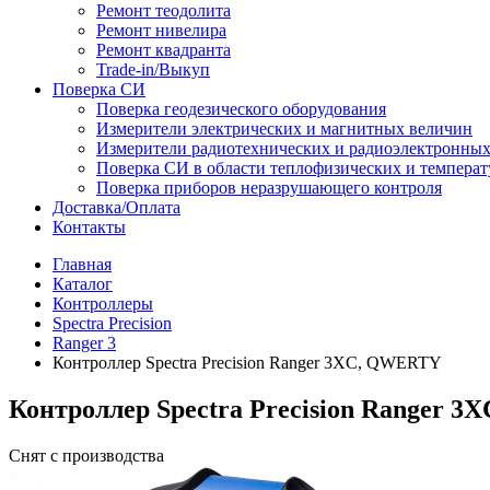
Ремонт теодолита
Ремонт нивелира
Ремонт квадранта
Trade-in/Выкуп
Поверка СИ
Поверка геодезического оборудования
Измерители электрических и магнитных величин
Измерители радиотехнических и радиоэлектронны
Поверка СИ в области теплофизических и темпера
Поверка приборов неразрушающего контроля
Доставка/Оплата
Контакты
Главная
Каталог
Контроллеры
Spectra Precision
Ranger 3
Контроллер Spectra Precision Ranger 3XC, QWERTY
Контроллер Spectra Precision Ranger 
Снят с производства