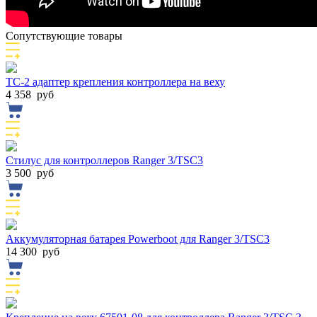
Сопутствующие товары
TC-2 адаптер крепления контроллера на веху
4 358
руб
Cтилус для контроллеров Ranger 3/TSC3
3 500
руб
Аккумуляторная батарея Powerboot для Ranger 3/TSC3
14 300
руб