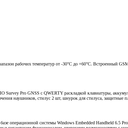
азон рабочих температур от -30°C до +60°C. Встроенный GSM мо
 с ПО Survey Pro GNSS с QWERTY раскладкой клавиатуры, аккуму
чения наушников, стилус 2 шт, шнурок для стилуса, защитные п
 базе операционной системы Windows Embedded Handheld 6.5 Prof
сом и гигантским функционалом, широкими возможностями с уни