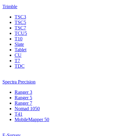
Trimble
TSC3
TSC5
TSC7
TCU5
T10
Slate
Tablet
CU
T7
TDC
Spectra Precision
Ranger 3
Ranger 5
Ranger 7
Nomad 1050
T41
MobileMapper 50
E-Survey