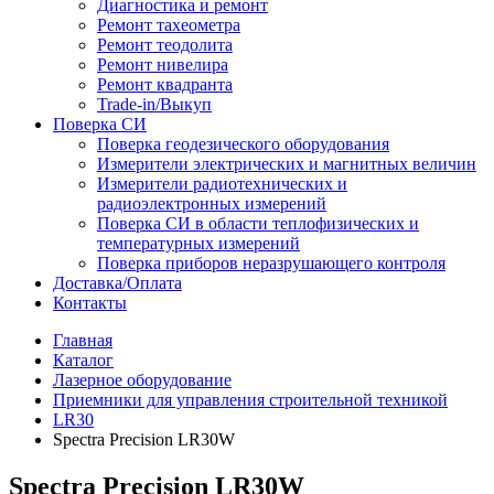
Диагностика и ремонт
Ремонт тахеометра
Ремонт теодолита
Ремонт нивелира
Ремонт квадранта
Trade-in/Выкуп
Поверка СИ
Поверка геодезического оборудования
Измерители электрических и магнитных величин
Измерители радиотехнических и
радиоэлектронных измерений
Поверка СИ в области теплофизических и
температурных измерений
Поверка приборов неразрушающего контроля
Доставка/Оплата
Контакты
Главная
Каталог
Лазерное оборудование
Приемники для управления строительной техникой
LR30
Spectra Precision LR30W
Spectra Precision LR30W