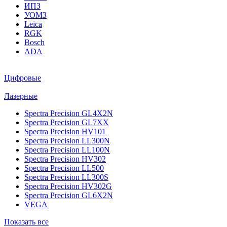
ИПЗ
УОМЗ
Leica
RGK
Bosch
ADA
Цифровые
Лазерные
Spectra Precision GL4X2N
Spectra Precision GL7XX
Spectra Precision HV101
Spectra Precision LL300N
Spectra Precision LL100N
Spectra Precision HV302
Spectra Precision LL500
Spectra Precision LL300S
Spectra Precision HV302G
Spectra Precision GL6X2N
VEGA
Показать все