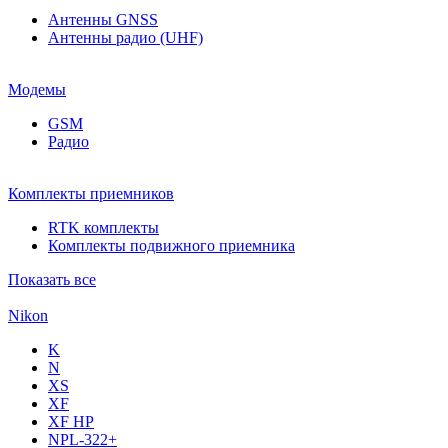
Антенны GNSS
Антенны радио (UHF)
Модемы
GSM
Радио
Комплекты приемников
RTK комплекты
Комплекты подвижного приемника
Показать все
Nikon
K
N
XS
XF
XF НР
NPL-322+