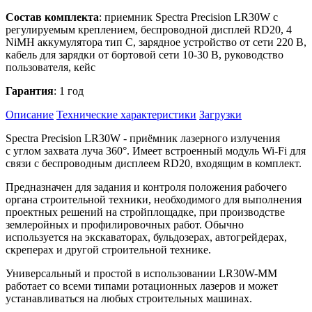
Состав комплекта
: приемник Spectra Precision LR30W с
регулируемым креплением, беспроводной дисплей RD20, 4
NiMH аккумулятора тип С, зарядное устройство от сети 220 В,
кабель для зарядки от бортовой сети 10-30 В, руководство
пользователя, кейс
Гарантия
: 1 год
Описание
Технические характеристики
Загрузки
Spectra Precision LR30W - приёмник лазерного излучения
с углом захвата луча 360°. Имеет встроенный модуль Wi-Fi для
связи с беспроводным дисплеем RD20, входящим в комплект.
Предназначен для задания и контроля положения рабочего
органа строительной техники, необходимого для выполнения
проектных решений на стройплощадке, при производстве
землеройных и профилировочных работ. Обычно
используется на экскаваторах, бульдозерах, автогрейдерах,
скреперах и другой строительной технике.
Универсальный и простой в использовании LR30W-MM
работает со всеми типами ротационных лазеров и может
устанавливаться на любых строительных машинах.