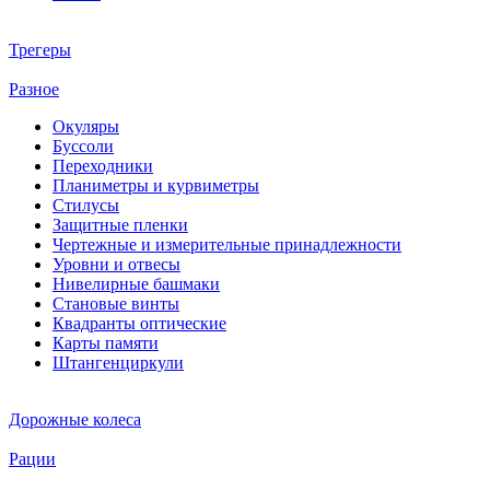
Трегеры
Разное
Окуляры
Буссоли
Переходники
Планиметры и курвиметры
Стилусы
Защитные пленки
Чертежные и измерительные принадлежности
Уровни и отвесы
Нивелирные башмаки
Становые винты
Квадранты оптические
Карты памяти
Штангенциркули
Дорожные колеса
Рации