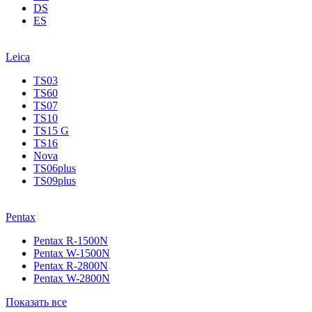
DS
ES
Leica
TS03
TS60
TS07
TS10
TS15 G
TS16
Nova
TS06plus
TS09plus
Pentax
Pentax R-1500N
Pentax W-1500N
Pentax R-2800N
Pentax W-2800N
Показать все