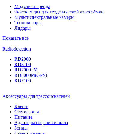
Модули апгрейда
Фотокамеры для геодезической аэросъёмки
Мультиспектральные камеры
Тепловизоры
Лидары
Показать все
Radiodetection
RD2000
RD8100
RD7000+M
RD8000M(GPS)
RD7100
Аксессуары для трассоискателей
Клещи
Стетоскопы
Питание
Адаптеры подачи сигнала
Зонды
Сумки и кейсы