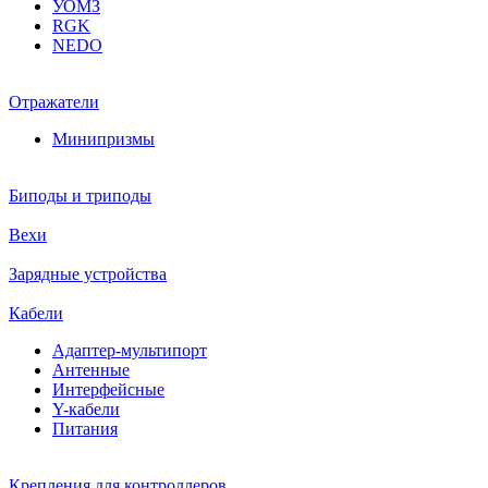
УОМЗ
RGK
NEDO
Отражатели
Минипризмы
Биподы и триподы
Вехи
Зарядные устройства
Кабели
Адаптер-мультипорт
Антенные
Интерфейсные
Y-кабели
Питания
Крепления для контроллеров