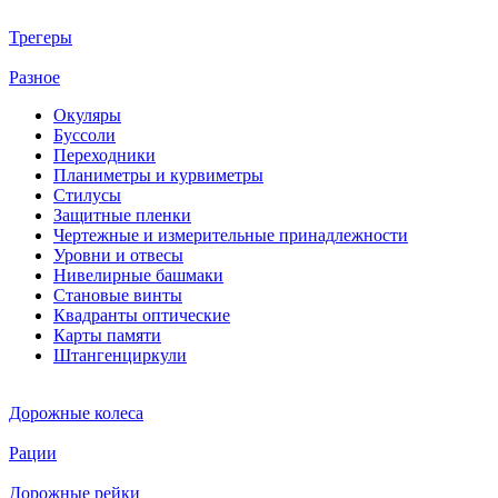
Трегеры
Разное
Окуляры
Буссоли
Переходники
Планиметры и курвиметры
Стилусы
Защитные пленки
Чертежные и измерительные принадлежности
Уровни и отвесы
Нивелирные башмаки
Становые винты
Квадранты оптические
Карты памяти
Штангенциркули
Дорожные колеса
Рации
Дорожные рейки