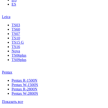
ES
Leica
TS03
TS60
TS07
TS10
TS15 G
TS16
Nova
TS06plus
TS09plus
Pentax
Pentax R-1500N
Pentax W-1500N
Pentax R-2800N
Pentax W-2800N
Показать все