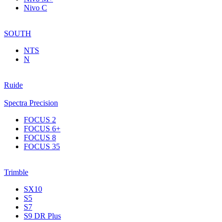
Nivo C
SOUTH
NTS
N
Ruide
Spectra Precision
FOCUS 2
FOCUS 6+
FOCUS 8
FOCUS 35
Trimble
SX10
S5
S7
S9 DR Plus