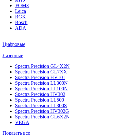
УОМЗ
Leica
RGK
Bosch
ADA
Цифровые
Лазерные
Spectra Precision GL4X2N
Spectra Precision GL7XX
Spectra Precision HV101
Spectra Precision LL300N
Spectra Precision LL100N
Spectra Precision HV302
Spectra Precision LL500
Spectra Precision LL300S
Spectra Precision HV302G
Spectra Precision GL6X2N
VEGA
Показать все