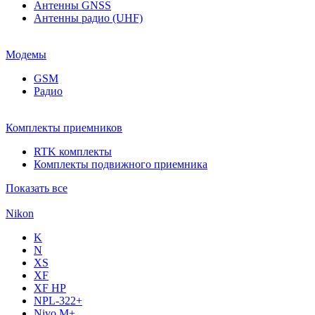
Антенны GNSS
Антенны радио (UHF)
Модемы
GSM
Радио
Комплекты приемников
RTK комплекты
Комплекты подвижного приемника
Показать все
Nikon
K
N
XS
XF
XF НР
NPL-322+
Nivo M+