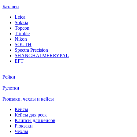
Батареи
Leica
Sokkia
Topcon
Trimble
Nikon
SOUTH
Spectra Precision
SHANGHAI MERRYPAL
EFT
Рейки
Рулетки
Рюкзаки, чехлы и кейсы
Кейсы
Кейсы для реек
Клипсы для кейсов
Рюкзаки
Чехлы