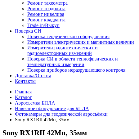
Ремонт тахеометра
Ремонт теодолита
Ремонт нивелира
Ремонт квадранта
Trade-in/Выкуп
Поверка СИ
Поверка геодезического оборудования
Измерители электрических и магнитных величин
Измерители радиотехнических и
радиоэлектронных измерений
Поверка СИ в области теплофизических и
температурных измерений
Поверка приборов неразрушающего контроля
Доставка/Оплата
Контакты
Главная
Каталог
Аэросъемка БПЛА
Навесное оборудование для БПЛА
Фотокамеры для геодезической аэросъёмки
Sony RX1RII 42Мп, 35мм
Sony RX1RII 42Мп, 35мм