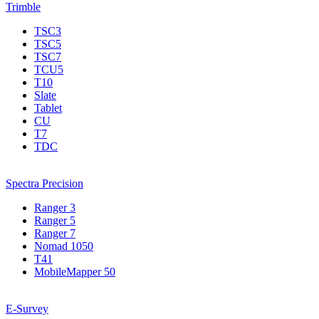
Trimble
TSC3
TSC5
TSC7
TCU5
T10
Slate
Tablet
CU
T7
TDC
Spectra Precision
Ranger 3
Ranger 5
Ranger 7
Nomad 1050
T41
MobileMapper 50
E-Survey