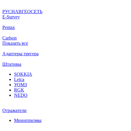
РУСНАВГЕОСЕТЬ
Е-Survey
Pentax
Carlson
Показать все
Адаптеры трегера
Штативы
SOKKIA
Leica
УОМЗ
RGK
NEDO
Отражатели
Минипризмы