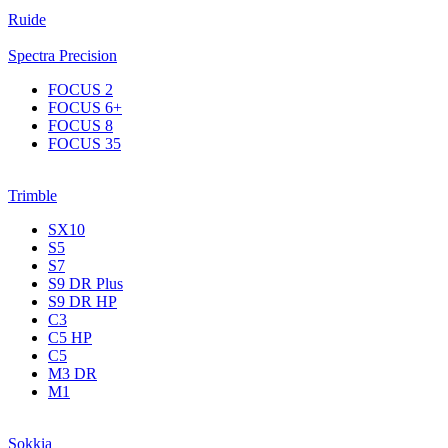
Ruide
Spectra Precision
FOCUS 2
FOCUS 6+
FOCUS 8
FOCUS 35
Trimble
SX10
S5
S7
S9 DR Plus
S9 DR HP
C3
С5 НР
C5
M3 DR
M1
Sokkia