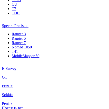
CU
T7
TDC
Spectra Precision
Ranger 3
Ranger 5
Ranger 7
Nomad 1050
T41
MobileMapper 50
E-Survey
GT
PrinCe
Sokkia
Pentax
Показать все