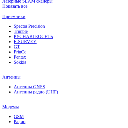
Лазерные SLAM сканеры
Показать все
Приемники
Spectra Precision
Trimble
РУСНАВГЕОСЕТЬ
E-SURVEY
GT
PrinCe
Pentax
Sokkia
Антенны
Антенны GNSS
Антенны радио (UHF)
Модемы
GSM
Радио