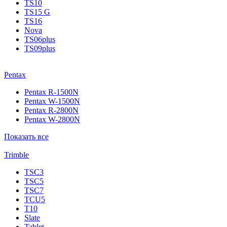
TS10
TS15 G
TS16
Nova
TS06plus
TS09plus
Pentax
Pentax R-1500N
Pentax W-1500N
Pentax R-2800N
Pentax W-2800N
Показать все
Trimble
TSC3
TSC5
TSC7
TCU5
T10
Slate
Tablet