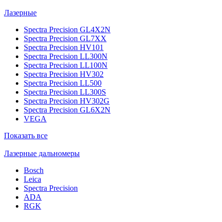
Лазерные
Spectra Precision GL4X2N
Spectra Precision GL7XX
Spectra Precision HV101
Spectra Precision LL300N
Spectra Precision LL100N
Spectra Precision HV302
Spectra Precision LL500
Spectra Precision LL300S
Spectra Precision HV302G
Spectra Precision GL6X2N
VEGA
Показать все
Лазерные дальномеры
Bosch
Leica
Spectra Precision
ADA
RGK