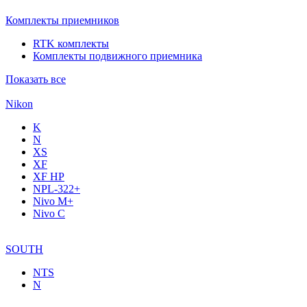
Комплекты приемников
RTK комплекты
Комплекты подвижного приемника
Показать все
Nikon
K
N
XS
XF
XF НР
NPL-322+
Nivo M+
Nivo C
SOUTH
NTS
N