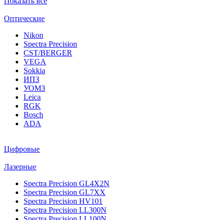
Показать все
Оптические
Nikon
Spectra Precision
CST/BERGER
VEGA
Sokkia
ИПЗ
УОМЗ
Leica
RGK
Bosch
ADA
Цифровые
Лазерные
Spectra Precision GL4X2N
Spectra Precision GL7XX
Spectra Precision HV101
Spectra Precision LL300N
Spectra Precision LL100N