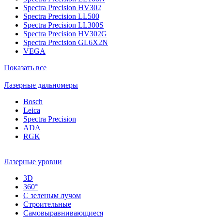
Spectra Precision HV302
Spectra Precision LL500
Spectra Precision LL300S
Spectra Precision HV302G
Spectra Precision GL6X2N
VEGA
Показать все
Лазерные дальномеры
Bosch
Leica
Spectra Precision
ADA
RGK
Лазерные уровни
3D
360°
С зеленым лучом
Строительные
Самовыравнивающиеся