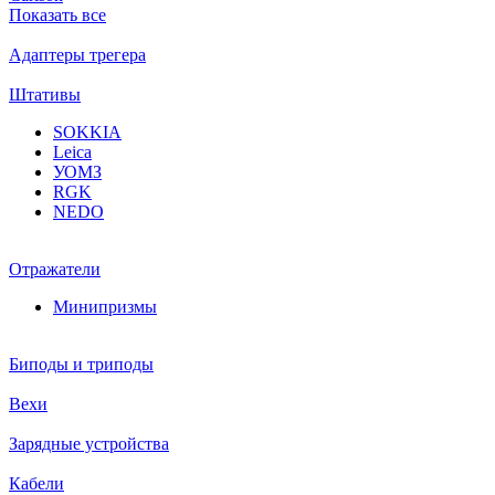
Показать все
Адаптеры трегера
Штативы
SOKKIA
Leica
УОМЗ
RGK
NEDO
Отражатели
Минипризмы
Биподы и триподы
Вехи
Зарядные устройства
Кабели