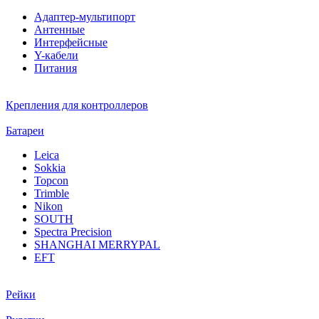
Адаптер-мультипорт
Антенные
Интерфейсные
Y-кабели
Питания
Крепления для контроллеров
Батареи
Leica
Sokkia
Topcon
Trimble
Nikon
SOUTH
Spectra Precision
SHANGHAI MERRYPAL
EFT
Рейки