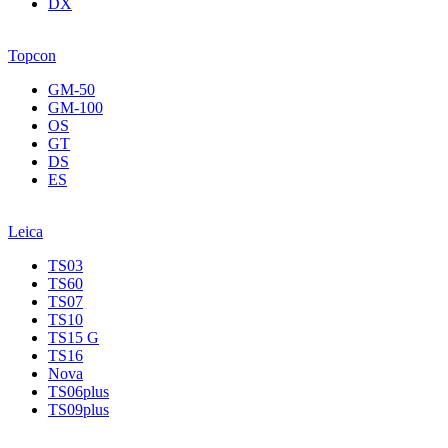
DX
Topcon
GM-50
GM-100
OS
GT
DS
ES
Leica
TS03
TS60
TS07
TS10
TS15 G
TS16
Nova
TS06plus
TS09plus