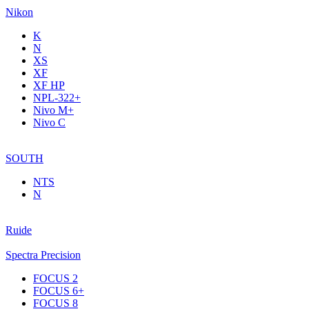
Nikon
K
N
XS
XF
XF НР
NPL-322+
Nivo M+
Nivo C
SOUTH
NTS
N
Ruide
Spectra Precision
FOCUS 2
FOCUS 6+
FOCUS 8