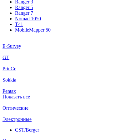
Ranger 3
Ranger 5
Ranger 7
Nomad 1050
T41
MobileMapper 50
E-Survey
GT
PrinCe
Sokkia
Pentax
Показать все
Оптические
Электронные
CST/Berger