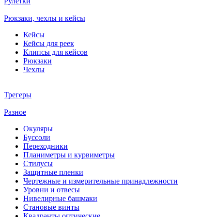
Рулетки
Рюкзаки, чехлы и кейсы
Кейсы
Кейсы для реек
Клипсы для кейсов
Рюкзаки
Чехлы
Трегеры
Разное
Окуляры
Буссоли
Переходники
Планиметры и курвиметры
Стилусы
Защитные пленки
Чертежные и измерительные принадлежности
Уровни и отвесы
Нивелирные башмаки
Становые винты
Квадранты оптические