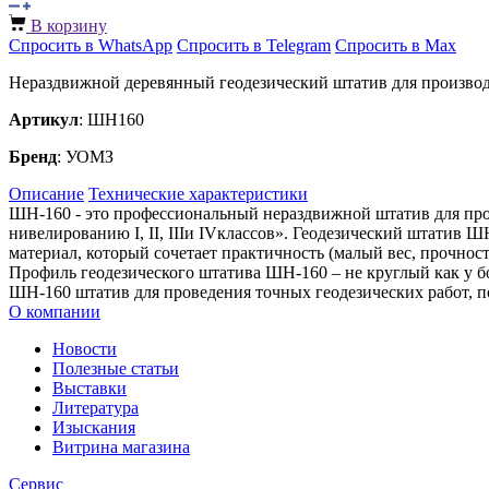
В корзину
Спросить в WhatsApp
Спросить в Telegram
Спросить в Max
Нераздвижной деревянный геодезический штатив для производ
Артикул
: ШН160
Бренд
: УОМЗ
Описание
Технические характеристики
ШН-160 - это профессиональный нераздвижной штатив для про
нивелированию I, II, IIIи IVклассов». Геодезический штатив 
материал, который сочетает практичность (малый вес, прочнос
Профиль геодезического штатива ШН-160 – не круглый как у б
ШН-160 штатив для проведения точных геодезических работ, п
О компании
Новости
Полезные статьи
Выставки
Литература
Изыскания
Витрина магазина
Сервис