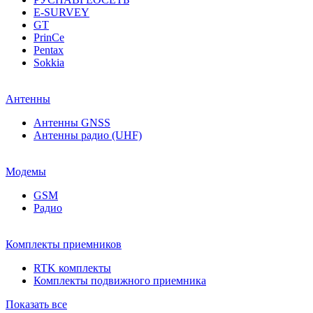
E-SURVEY
GT
PrinCe
Pentax
Sokkia
Антенны
Антенны GNSS
Антенны радио (UHF)
Модемы
GSM
Радио
Комплекты приемников
RTK комплекты
Комплекты подвижного приемника
Показать все