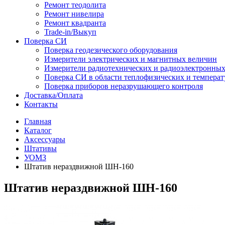
Ремонт теодолита
Ремонт нивелира
Ремонт квадранта
Trade-in/Выкуп
Поверка СИ
Поверка геодезического оборудования
Измерители электрических и магнитных величин
Измерители радиотехнических и радиоэлектронны
Поверка СИ в области теплофизических и темпера
Поверка приборов неразрушающего контроля
Доставка/Оплата
Контакты
Главная
Каталог
Аксессуары
Штативы
УОМЗ
Штатив нераздвижной ШН-160
Штатив нераздвижной ШН-160