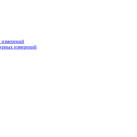
х измерений
турных измерений