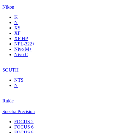
Nikon
K
N
XS
XF
XF НР
NPL-322+
Nivo M+
Nivo C
SOUTH
NTS
N
Ruide
Spectra Precision
FOCUS 2
FOCUS 6+
FOCUS 8