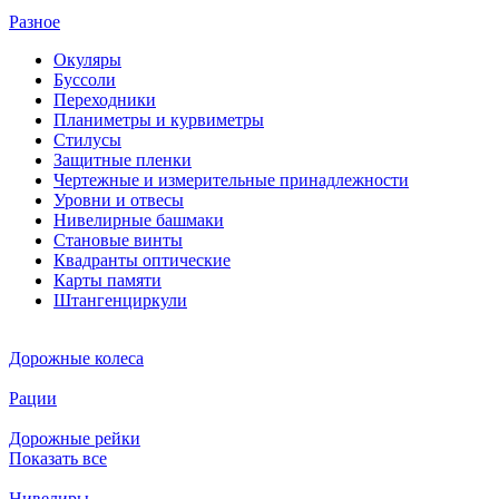
Разное
Окуляры
Буссоли
Переходники
Планиметры и курвиметры
Стилусы
Защитные пленки
Чертежные и измерительные принадлежности
Уровни и отвесы
Нивелирные башмаки
Становые винты
Квадранты оптические
Карты памяти
Штангенциркули
Дорожные колеса
Рации
Дорожные рейки
Показать все
Нивелиры