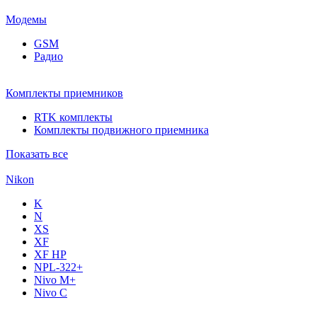
Модемы
GSM
Радио
Комплекты приемников
RTK комплекты
Комплекты подвижного приемника
Показать все
Nikon
K
N
XS
XF
XF НР
NPL-322+
Nivo M+
Nivo C