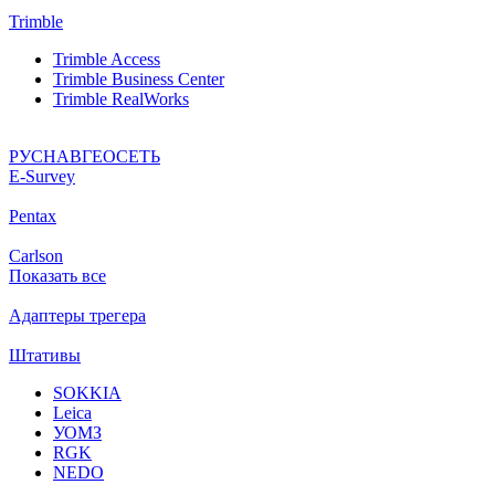
Trimble
Trimble Access
Trimble Business Center
Trimble RealWorks
РУСНАВГЕОСЕТЬ
Е-Survey
Pentax
Carlson
Показать все
Адаптеры трегера
Штативы
SOKKIA
Leica
УОМЗ
RGK
NEDO