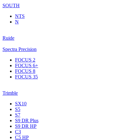
SOUTH
NTS
N
Ruide
Spectra Precision
FOCUS 2
FOCUS 6+
FOCUS 8
FOCUS 35
Trimble
SX10
S5
S7
S9 DR Plus
S9 DR HP
C3
С5 НР