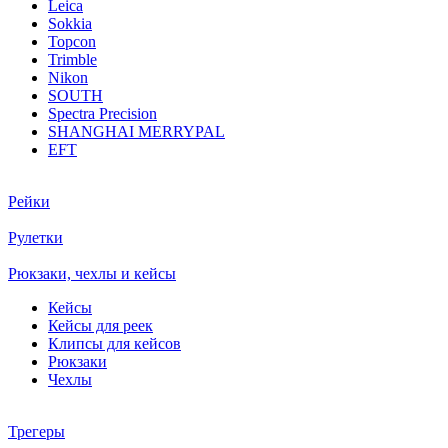
Leica
Sokkia
Topcon
Trimble
Nikon
SOUTH
Spectra Precision
SHANGHAI MERRYPAL
EFT
Рейки
Рулетки
Рюкзаки, чехлы и кейсы
Кейсы
Кейсы для реек
Клипсы для кейсов
Рюкзаки
Чехлы
Трегеры