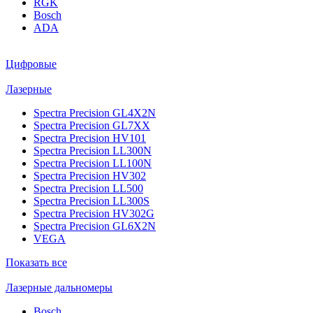
RGK
Bosch
ADA
Цифровые
Лазерные
Spectra Precision GL4X2N
Spectra Precision GL7XX
Spectra Precision HV101
Spectra Precision LL300N
Spectra Precision LL100N
Spectra Precision HV302
Spectra Precision LL500
Spectra Precision LL300S
Spectra Precision HV302G
Spectra Precision GL6X2N
VEGA
Показать все
Лазерные дальномеры
Bosch