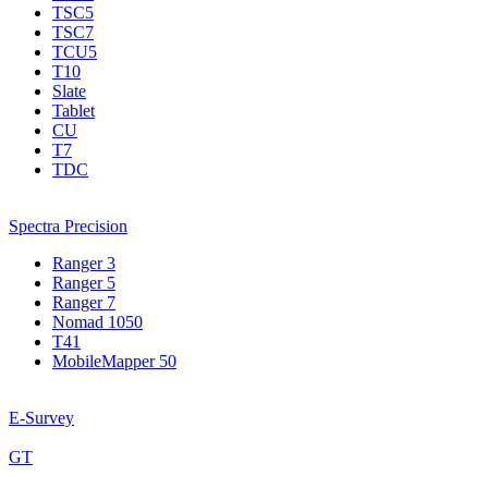
TSC5
TSC7
TCU5
T10
Slate
Tablet
CU
T7
TDC
Spectra Precision
Ranger 3
Ranger 5
Ranger 7
Nomad 1050
T41
MobileMapper 50
E-Survey
GT