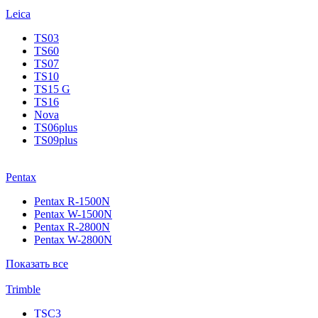
Leica
TS03
TS60
TS07
TS10
TS15 G
TS16
Nova
TS06plus
TS09plus
Pentax
Pentax R-1500N
Pentax W-1500N
Pentax R-2800N
Pentax W-2800N
Показать все
Trimble
TSC3