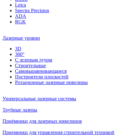
Leica
Spectra Precision
ADA
RGK
Лазерные уровни
3D
360°
С зеленым лучом
Строительные
Самовыравнивающиеся
Построители плоскостей
Ротационные лазерные нивелиры
Универсальные лазерные системы
Трубные лазеры
Приёмники для лазерных нивелиров
Приемники для управления строительной техникой