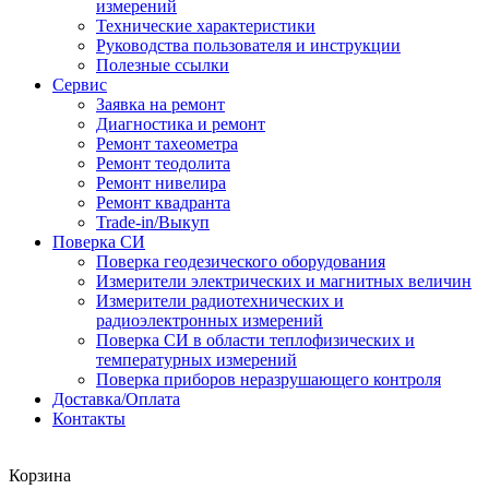
измерений
Технические характеристики
Руководства пользователя и инструкции
Полезные ссылки
Сервис
Заявка на ремонт
Диагностика и ремонт
Ремонт тахеометра
Ремонт теодолита
Ремонт нивелира
Ремонт квадранта
Trade-in/Выкуп
Поверка СИ
Поверка геодезического оборудования
Измерители электрических и магнитных величин
Измерители радиотехнических и
радиоэлектронных измерений
Поверка СИ в области теплофизических и
температурных измерений
Поверка приборов неразрушающего контроля
Доставка/Оплата
Контакты
Корзина