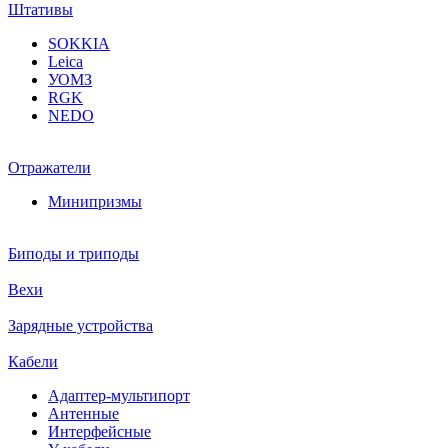
Штативы
SOKKIA
Leica
УОМЗ
RGK
NEDO
Отражатели
Минипризмы
Биподы и триподы
Вехи
Зарядные устройства
Кабели
Адаптер-мультипорт
Антенные
Интерфейсные