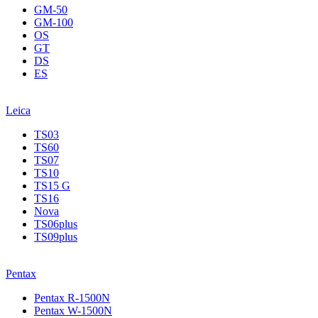
GM-50
GM-100
OS
GT
DS
ES
Leica
TS03
TS60
TS07
TS10
TS15 G
TS16
Nova
TS06plus
TS09plus
Pentax
Pentax R-1500N
Pentax W-1500N