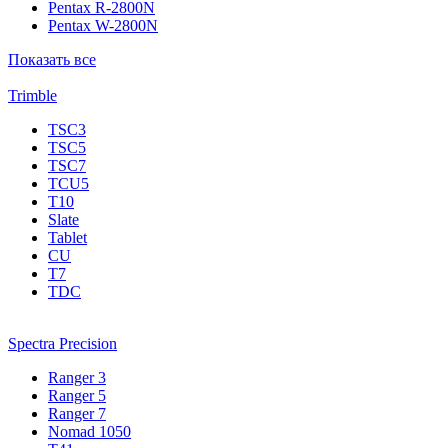
Pentax R-2800N
Pentax W-2800N
Показать все
Trimble
TSC3
TSC5
TSC7
TCU5
T10
Slate
Tablet
CU
T7
TDC
Spectra Precision
Ranger 3
Ranger 5
Ranger 7
Nomad 1050