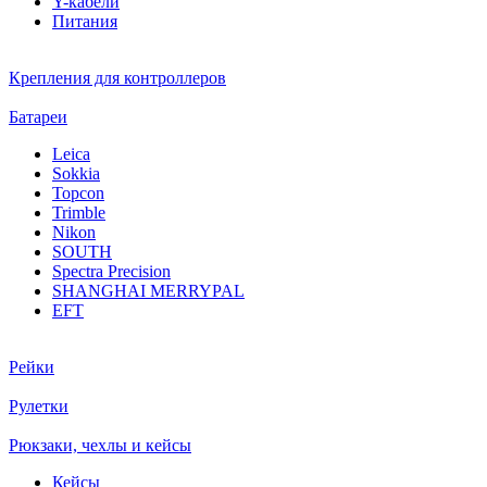
Y-кабели
Питания
Крепления для контроллеров
Батареи
Leica
Sokkia
Topcon
Trimble
Nikon
SOUTH
Spectra Precision
SHANGHAI MERRYPAL
EFT
Рейки
Рулетки
Рюкзаки, чехлы и кейсы
Кейсы