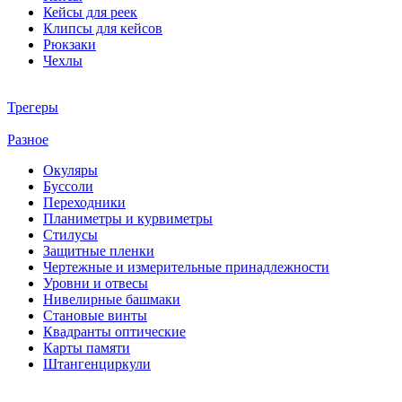
Кейсы для реек
Клипсы для кейсов
Рюкзаки
Чехлы
Трегеры
Разное
Окуляры
Буссоли
Переходники
Планиметры и курвиметры
Стилусы
Защитные пленки
Чертежные и измерительные принадлежности
Уровни и отвесы
Нивелирные башмаки
Становые винты
Квадранты оптические
Карты памяти
Штангенциркули