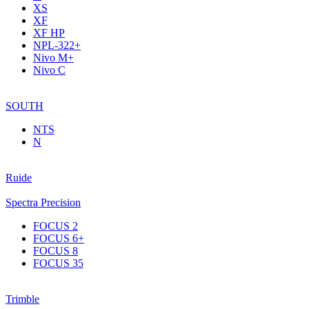
XS
XF
XF НР
NPL-322+
Nivo M+
Nivo C
SOUTH
NTS
N
Ruide
Spectra Precision
FOCUS 2
FOCUS 6+
FOCUS 8
FOCUS 35
Trimble