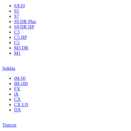
SX10
S5
S7
S9 DR Plus
S9 DR HP
C3
С5 НР
C5
M3 DR
M1
Sokkia
iM-50
iM-100
FX
iX
CX
CX LN
DX
Topcon