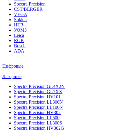
Spectra Precision
CST/BERGER
VEGA
Sokkia
ИПЗ
УОМЗ
Leica
RGK
Bosch
ADA
Цифровые
Лазерные
Spectra Precision GL4X2N
Spectra Precision GL7XX
Spectra Precision HV101
Spectra Precision LL300N
Spectra Precision LL100N
Spectra Precision HV302
Spectra Precision LL500
Spectra Precision LL300S
Spectra Precision HV302G