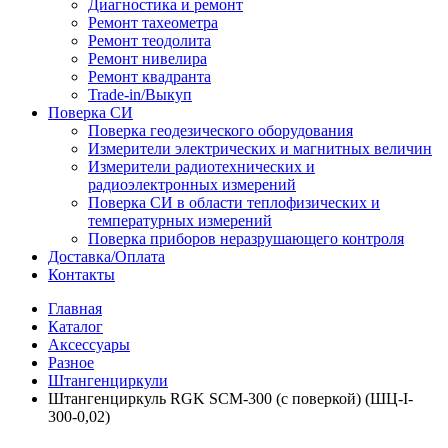
Диагностика и ремонт
Ремонт тахеометра
Ремонт теодолита
Ремонт нивелира
Ремонт квадранта
Trade-in/Выкуп
Поверка СИ
Поверка геодезического оборудования
Измерители электрических и магнитных величин
Измерители радиотехнических и
радиоэлектронных измерений
Поверка СИ в области теплофизических и
температурных измерений
Поверка приборов неразрушающего контроля
Доставка/Оплата
Контакты
Главная
Каталог
Аксессуары
Разное
Штангенциркули
Штангенциркуль RGK SCM-300 (с поверкой) (ШЦ-I-
300-0,02)