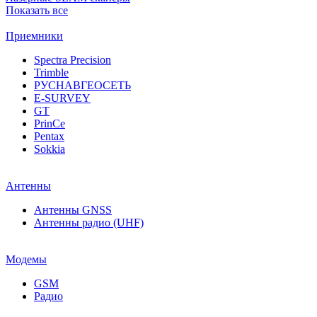
Показать все
Приемники
Spectra Precision
Trimble
РУСНАВГЕОСЕТЬ
E-SURVEY
GT
PrinCe
Pentax
Sokkia
Антенны
Антенны GNSS
Антенны радио (UHF)
Модемы
GSM
Радио