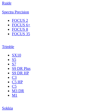
Ruide
Spectra Precision
FOCUS 2
FOCUS 6+
FOCUS 8
FOCUS 35
Trimble
SX10
S5
S7
S9 DR Plus
S9 DR HP
C3
С5 НР
C5
M3 DR
M1
Sokkia