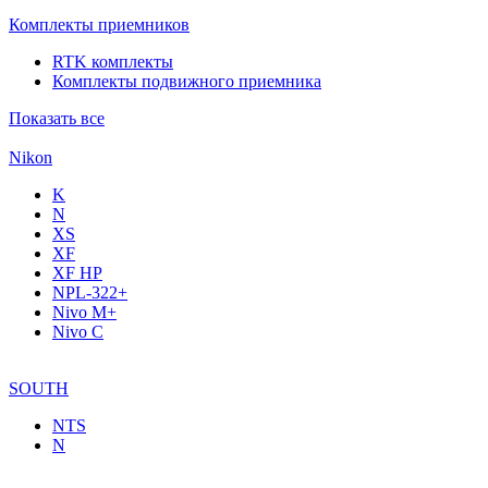
Комплекты приемников
RTK комплекты
Комплекты подвижного приемника
Показать все
Nikon
K
N
XS
XF
XF НР
NPL-322+
Nivo M+
Nivo C
SOUTH
NTS
N