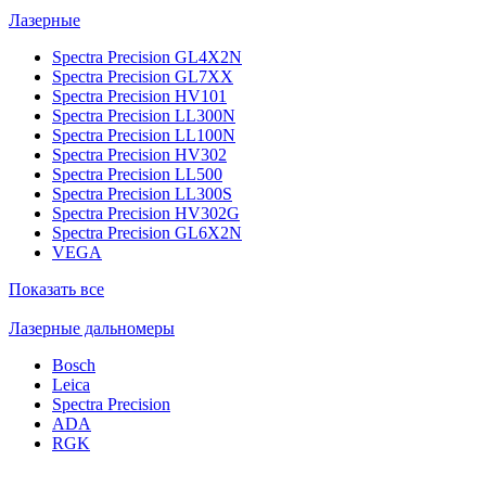
Лазерные
Spectra Precision GL4X2N
Spectra Precision GL7XX
Spectra Precision HV101
Spectra Precision LL300N
Spectra Precision LL100N
Spectra Precision HV302
Spectra Precision LL500
Spectra Precision LL300S
Spectra Precision HV302G
Spectra Precision GL6X2N
VEGA
Показать все
Лазерные дальномеры
Bosch
Leica
Spectra Precision
ADA
RGK