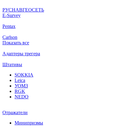
РУСНАВГЕОСЕТЬ
Е-Survey
Pentax
Carlson
Показать все
Адаптеры трегера
Штативы
SOKKIA
Leica
УОМЗ
RGK
NEDO
Отражатели
Минипризмы