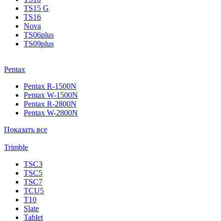
TS15 G
TS16
Nova
TS06plus
TS09plus
Pentax
Pentax R-1500N
Pentax W-1500N
Pentax R-2800N
Pentax W-2800N
Показать все
Trimble
TSC3
TSC5
TSC7
TCU5
T10
Slate
Tablet