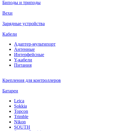
Биподы и триподы
Вехи
Зарядные устройства
Кабели
Адаптер-мультипорт
Антенные
Интерфейсные
Y-кабели
Питания
Крепления для контроллеров
Батареи
Leica
Sokkia
Topcon
Trimble
Nikon
SOUTH