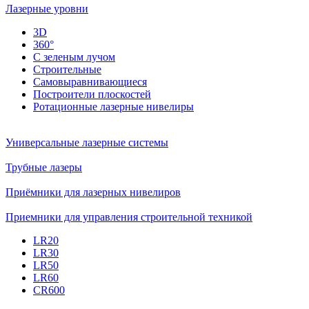
Лазерные уровни
3D
360°
С зеленым лучом
Строительные
Самовыравнивающиеся
Построители плоскостей
Ротационные лазерные нивелиры
Универсальные лазерные системы
Трубные лазеры
Приёмники для лазерных нивелиров
Приемники для управления строительной техникой
LR20
LR30
LR50
LR60
CR600