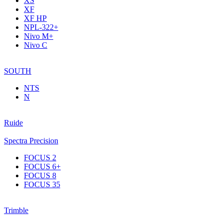
XS
XF
XF НР
NPL-322+
Nivo M+
Nivo C
SOUTH
NTS
N
Ruide
Spectra Precision
FOCUS 2
FOCUS 6+
FOCUS 8
FOCUS 35
Trimble