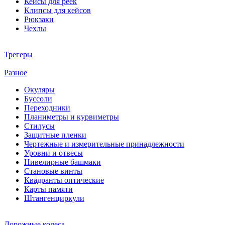
Кейсы для реек
Клипсы для кейсов
Рюкзаки
Чехлы
Трегеры
Разное
Окуляры
Буссоли
Переходники
Планиметры и курвиметры
Стилусы
Защитные пленки
Чертежные и измерительные принадлежности
Уровни и отвесы
Нивелирные башмаки
Становые винты
Квадранты оптические
Карты памяти
Штангенциркули
Дорожные колеса