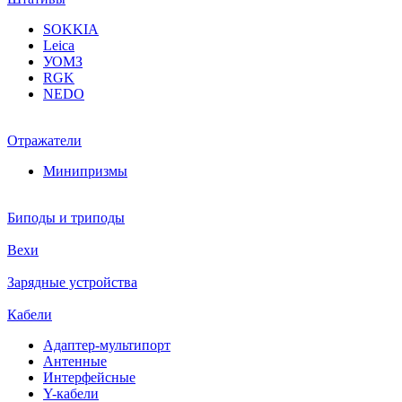
SOKKIA
Leica
УОМЗ
RGK
NEDO
Отражатели
Минипризмы
Биподы и триподы
Вехи
Зарядные устройства
Кабели
Адаптер-мультипорт
Антенные
Интерфейсные
Y-кабели