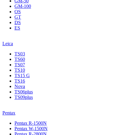
GM-50
GM-100
OS
GT
DS
ES
Leica
TS03
TS60
TS07
TS10
TS15 G
TS16
Nova
TS06plus
TS09plus
Pentax
Pentax R-1500N
Pentax W-1500N
Pentax R-2800N