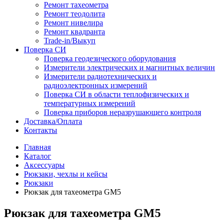
Ремонт тахеометра
Ремонт теодолита
Ремонт нивелира
Ремонт квадранта
Trade-in/Выкуп
Поверка СИ
Поверка геодезического оборудования
Измерители электрических и магнитных величин
Измерители радиотехнических и
радиоэлектронных измерений
Поверка СИ в области теплофизических и
температурных измерений
Поверка приборов неразрушающего контроля
Доставка/Оплата
Контакты
Главная
Каталог
Аксессуары
Рюкзаки, чехлы и кейсы
Рюкзаки
Рюкзак для тахеометра GМ5
Рюкзак для тахеометра GМ5