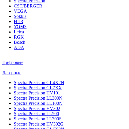
Spectra Precision
CST/BERGER
VEGA
Sokkia
ИПЗ
УОМЗ
Leica
RGK
Bosch
ADA
Цифровые
Лазерные
Spectra Precision GL4X2N
Spectra Precision GL7XX
Spectra Precision HV101
Spectra Precision LL300N
Spectra Precision LL100N
Spectra Precision HV302
Spectra Precision LL500
Spectra Precision LL300S
Spectra Precision HV302G