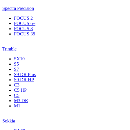
Spectra Precision
FOCUS 2
FOCUS 6+
FOCUS 8
FOCUS 35
Trimble
SX10
S5
S7
S9 DR Plus
S9 DR HP
C3
С5 НР
C5
M3 DR
M1
Sokkia