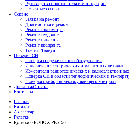
Руководства пользователя и инструкции
Полезные ссылки
Сервис
Заявка на ремонт
Диагностика и ремонт
Ремонт тахеометра
Ремонт теодолита
Ремонт нивелира
Ремонт квадранта
Trade-in/Выкуп
Поверка СИ
Поверка геодезического оборудования
Измерители электрических и магнитных величин
Измерители радиотехнических и радиоэлектронны
Поверка СИ в области теплофизических и темпера
Поверка приборов неразрушающего контроля
Доставка/Оплата
Контакты
Главная
Каталог
Аксессуары
Рулетки
Рулетка GEOBOX PK2-50