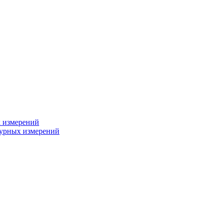
х измерений
турных измерений