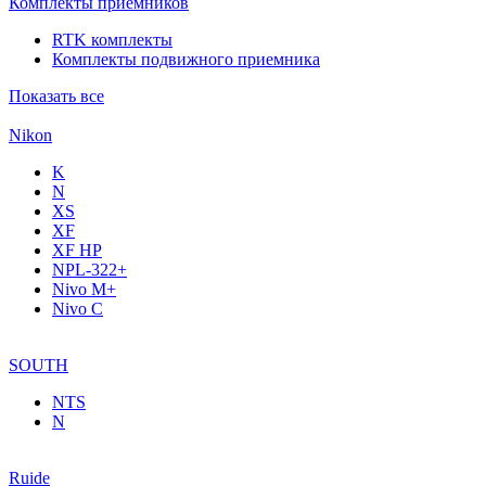
Комплекты приемников
RTK комплекты
Комплекты подвижного приемника
Показать все
Nikon
K
N
XS
XF
XF НР
NPL-322+
Nivo M+
Nivo C
SOUTH
NTS
N
Ruide