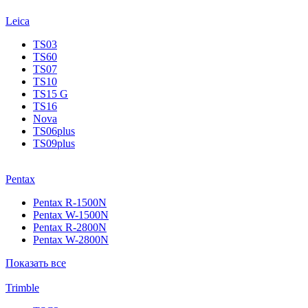
Leica
TS03
TS60
TS07
TS10
TS15 G
TS16
Nova
TS06plus
TS09plus
Pentax
Pentax R-1500N
Pentax W-1500N
Pentax R-2800N
Pentax W-2800N
Показать все
Trimble