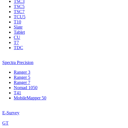
TSC3
TSC5
TSC7
TCU5
T10
Slate
Tablet
CU
T7
TDC
Spectra Precision
Ranger 3
Ranger 5
Ranger 7
Nomad 1050
T41
MobileMapper 50
E-Survey
GT