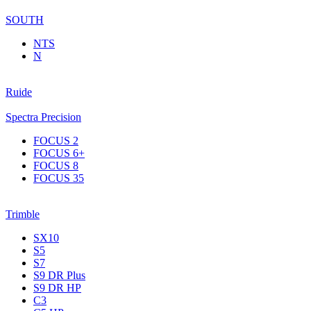
SOUTH
NTS
N
Ruide
Spectra Precision
FOCUS 2
FOCUS 6+
FOCUS 8
FOCUS 35
Trimble
SX10
S5
S7
S9 DR Plus
S9 DR HP
C3