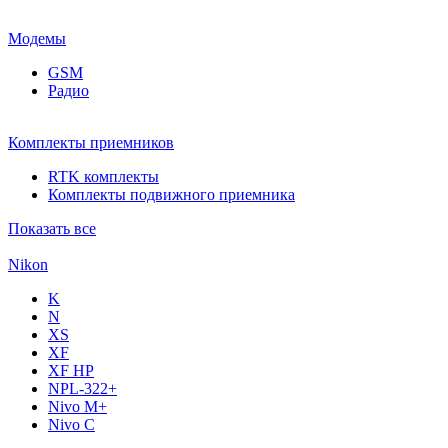
Модемы
GSM
Радио
Комплекты приемников
RTK комплекты
Комплекты подвижного приемника
Показать все
Nikon
K
N
XS
XF
XF НР
NPL-322+
Nivo M+
Nivo C