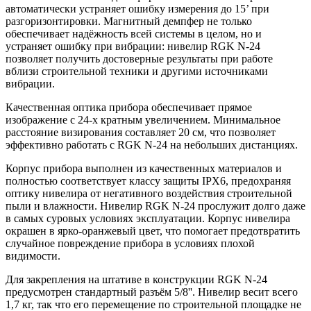
автоматически устраняет ошибку измерения до 15’ при
разгоризонтировки. Магнитный демпфер не только
обеспечивает надёжность всей системы в целом, но и
устраняет ошибку при вибрации: нивелир RGK N-24
позволяет получить достоверные результаты при работе
вблизи строительной техники и другими источниками
вибрации.
Качественная оптика прибора обеспечивает прямое
изображение с 24-х кратным увеличением. Минимальное
расстояние визирования составляет 20 см, что позволяет
эффективно работать с RGK N-24 на небольших дистанциях.
Корпус прибора выполнен из качественных материалов и
полностью соответствует классу защиты IPX6, предохраняя
оптику нивелира от негативного воздействия строительной
пыли и влажности. Нивелир RGK N-24 прослужит долго даже
в самых суровых условиях эксплуатации. Корпус нивелира
окрашен в ярко-оранжевый цвет, что помогает предотвратить
случайное повреждение прибора в условиях плохой
видимости.
Для закрепления на штативе в конструкции RGK N-24
предусмотрен стандартный разъём 5/8''. Нивелир весит всего
1,7 кг, так что его перемещение по строительной площадке не