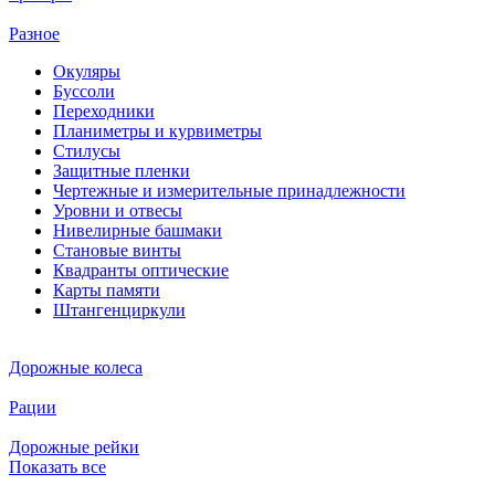
Разное
Окуляры
Буссоли
Переходники
Планиметры и курвиметры
Стилусы
Защитные пленки
Чертежные и измерительные принадлежности
Уровни и отвесы
Нивелирные башмаки
Становые винты
Квадранты оптические
Карты памяти
Штангенциркули
Дорожные колеса
Рации
Дорожные рейки
Показать все