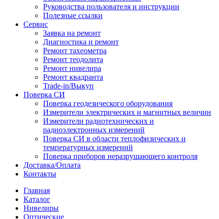
Руководства пользователя и инструкции
Полезные ссылки
Сервис
Заявка на ремонт
Диагностика и ремонт
Ремонт тахеометра
Ремонт теодолита
Ремонт нивелира
Ремонт квадранта
Trade-in/Выкуп
Поверка СИ
Поверка геодезического оборудования
Измерители электрических и магнитных величин
Измерители радиотехнических и
радиоэлектронных измерений
Поверка СИ в области теплофизических и
температурных измерений
Поверка приборов неразрушающего контроля
Доставка/Оплата
Контакты
Главная
Каталог
Нивелиры
Оптические