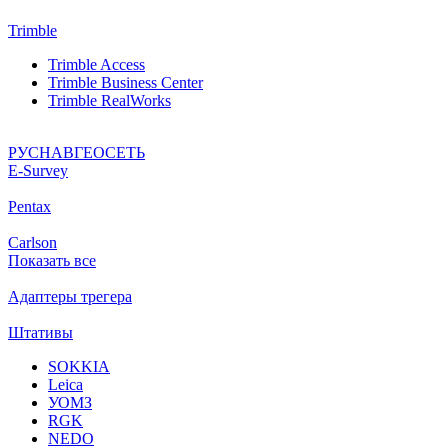
Trimble
Trimble Access
Trimble Business Center
Trimble RealWorks
РУСНАВГЕОСЕТЬ
Е-Survey
Pentax
Carlson
Показать все
Адаптеры трегера
Штативы
SOKKIA
Leica
УОМЗ
RGK
NEDO