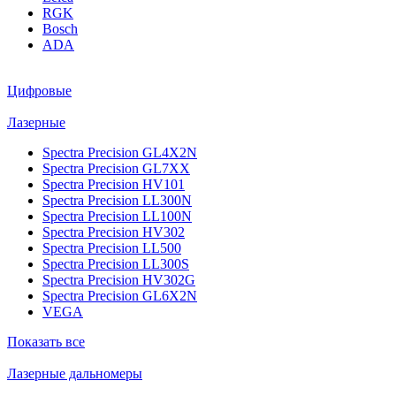
RGK
Bosch
ADA
Цифровые
Лазерные
Spectra Precision GL4X2N
Spectra Precision GL7XX
Spectra Precision HV101
Spectra Precision LL300N
Spectra Precision LL100N
Spectra Precision HV302
Spectra Precision LL500
Spectra Precision LL300S
Spectra Precision HV302G
Spectra Precision GL6X2N
VEGA
Показать все
Лазерные дальномеры