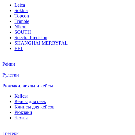
Leica
Sokkia
Topcon
Trimble
Nikon
SOUTH
Spectra Precision
SHANGHAI MERRYPAL
EFT
Рейки
Рулетки
Рюкзаки, чехлы и кейсы
Кейсы
Кейсы для реек
Клипсы для кейсов
Рюкзаки
Чехлы
Трегеры