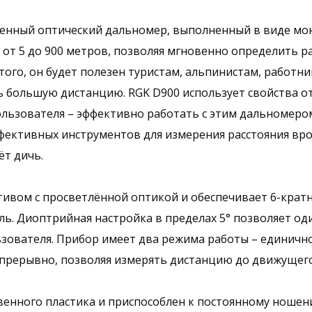
менный оптический дальномер, выполненный в виде мон
от 5 до 900 метров, позволяя мгновенно определить р
того, он будет полезен туристам, альпинистам, работни
ь большую дистанцию. RGK D900 использует свойства от
ользователя – эффективно работать с этим дальномеро
ективных инструментов для измерения расстояния врод
ёт дичь.
ивом с просветлённой оптикой и обеспечивает 6-кратн
ель. Диоптрийная настройка в пределах 5° позволяет о
ьзователя. Прибор имеет два режима работы – единичн
епрерывно, позволяя измерять дистанцию до движущего
венного пластика и приспособлен к постоянному ношени