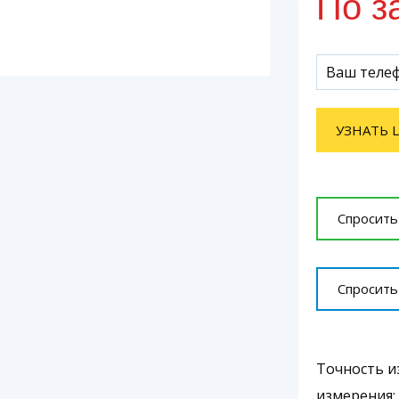
По з
УЗНАТЬ 
Спросить
Спросить
Точность из
измерения: 