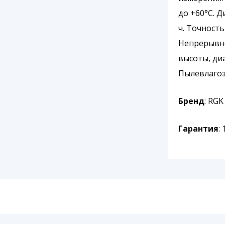
до +60°С. Д
ч. Точность
Непрерывно
высоты, диа
Пылевлагоз
Бренд
: RGK
Гарантия
: