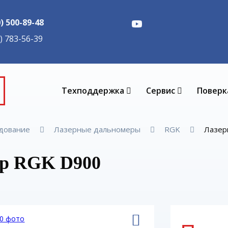
0) 500-89-48
5) 783-56-39
Техподдержка
Сервис
Поверк
удование
Лазерные дальномеры
RGK
Лазер
ер RGK D900