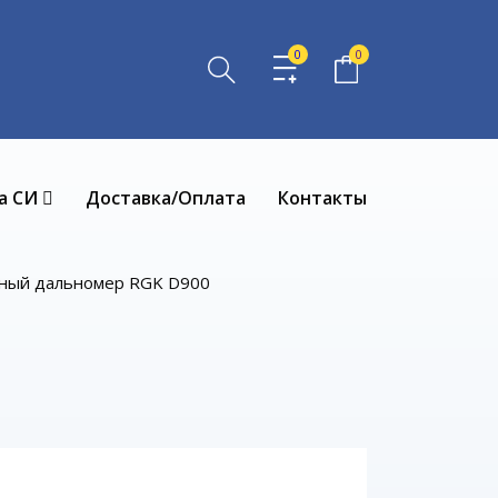
0
0
а СИ
Доставка/Оплата
Контакты
ный дальномер RGK D900