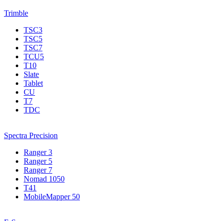
Trimble
TSC3
TSC5
TSC7
TCU5
T10
Slate
Tablet
CU
T7
TDC
Spectra Precision
Ranger 3
Ranger 5
Ranger 7
Nomad 1050
T41
MobileMapper 50