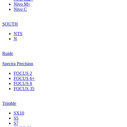
Nivo M+
Nivo C
SOUTH
NTS
N
Ruide
Spectra Precision
FOCUS 2
FOCUS 6+
FOCUS 8
FOCUS 35
Trimble
SX10
S5
S7