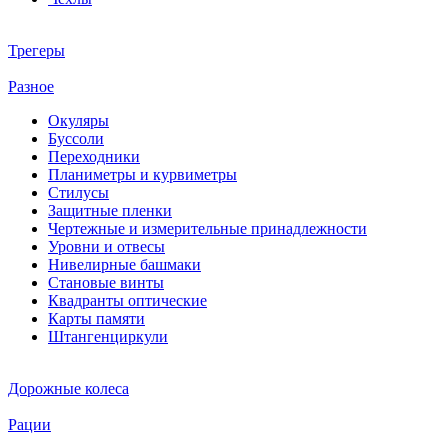
Трегеры
Разное
Окуляры
Буссоли
Переходники
Планиметры и курвиметры
Стилусы
Защитные пленки
Чертежные и измерительные принадлежности
Уровни и отвесы
Нивелирные башмаки
Становые винты
Квадранты оптические
Карты памяти
Штангенциркули
Дорожные колеса
Рации