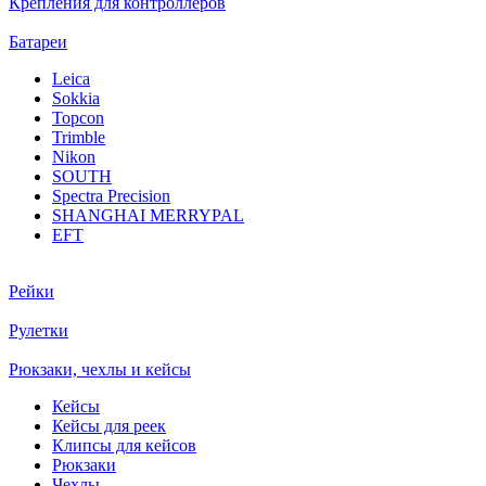
Крепления для контроллеров
Батареи
Leica
Sokkia
Topcon
Trimble
Nikon
SOUTH
Spectra Precision
SHANGHAI MERRYPAL
EFT
Рейки
Рулетки
Рюкзаки, чехлы и кейсы
Кейсы
Кейсы для реек
Клипсы для кейсов
Рюкзаки
Чехлы