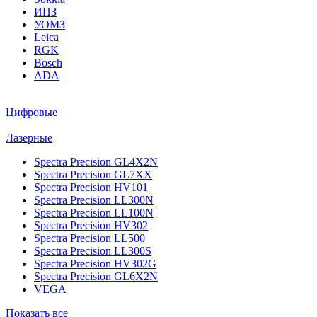
ИПЗ
УОМЗ
Leica
RGK
Bosch
ADA
Цифровые
Лазерные
Spectra Precision GL4X2N
Spectra Precision GL7XX
Spectra Precision HV101
Spectra Precision LL300N
Spectra Precision LL100N
Spectra Precision HV302
Spectra Precision LL500
Spectra Precision LL300S
Spectra Precision HV302G
Spectra Precision GL6X2N
VEGA
Показать все