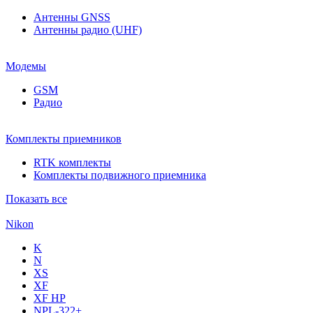
Антенны GNSS
Антенны радио (UHF)
Модемы
GSM
Радио
Комплекты приемников
RTK комплекты
Комплекты подвижного приемника
Показать все
Nikon
K
N
XS
XF
XF НР
NPL-322+