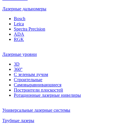
Лазерные дальномеры
Bosch
Leica
Spectra Precision
ADA
RGK
Лазерные уровни
3D
360°
С зеленым лучом
Строительные
Самовыравнивающиеся
Построители плоскостей
Ротационные лазерные нивелиры
Универсальные лазерные системы
Трубные лазеры