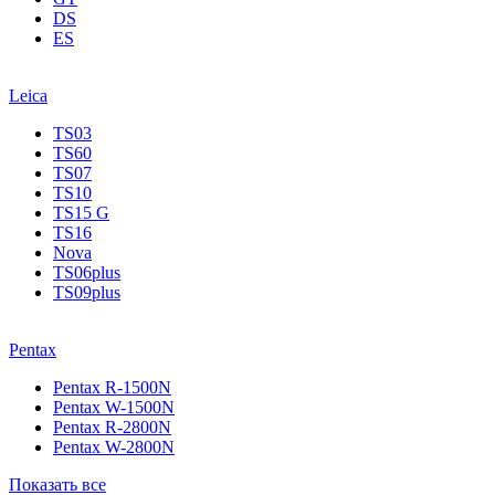
DS
ES
Leica
TS03
TS60
TS07
TS10
TS15 G
TS16
Nova
TS06plus
TS09plus
Pentax
Pentax R-1500N
Pentax W-1500N
Pentax R-2800N
Pentax W-2800N
Показать все