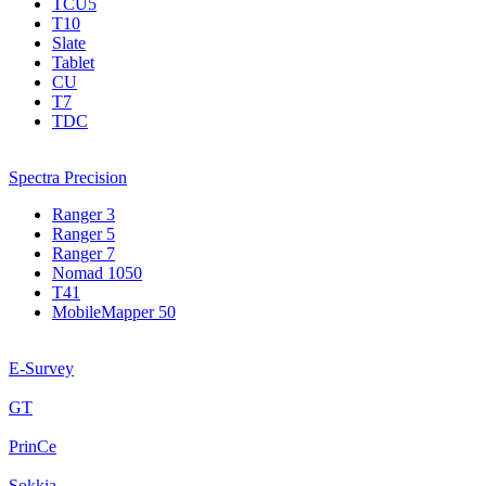
TCU5
T10
Slate
Tablet
CU
T7
TDC
Spectra Precision
Ranger 3
Ranger 5
Ranger 7
Nomad 1050
T41
MobileMapper 50
E-Survey
GT
PrinCe
Sokkia