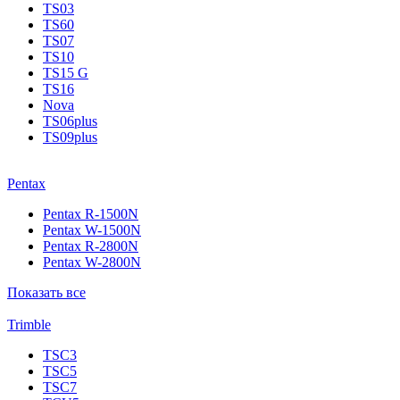
TS03
TS60
TS07
TS10
TS15 G
TS16
Nova
TS06plus
TS09plus
Pentax
Pentax R-1500N
Pentax W-1500N
Pentax R-2800N
Pentax W-2800N
Показать все
Trimble
TSC3
TSC5
TSC7