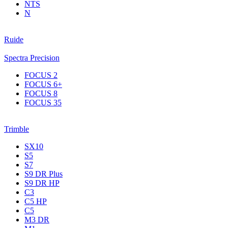
NTS
N
Ruide
Spectra Precision
FOCUS 2
FOCUS 6+
FOCUS 8
FOCUS 35
Trimble
SX10
S5
S7
S9 DR Plus
S9 DR HP
C3
С5 НР
C5
M3 DR