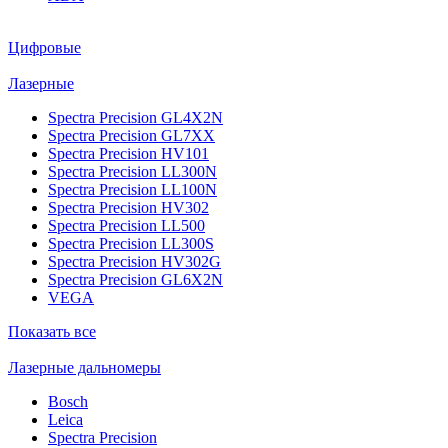
Цифровые
Лазерные
Spectra Precision GL4X2N
Spectra Precision GL7XX
Spectra Precision HV101
Spectra Precision LL300N
Spectra Precision LL100N
Spectra Precision HV302
Spectra Precision LL500
Spectra Precision LL300S
Spectra Precision HV302G
Spectra Precision GL6X2N
VEGA
Показать все
Лазерные дальномеры
Bosch
Leica
Spectra Precision