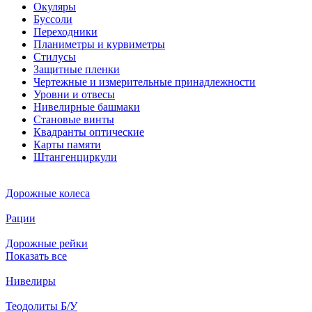
Окуляры
Буссоли
Переходники
Планиметры и курвиметры
Стилусы
Защитные пленки
Чертежные и измерительные принадлежности
Уровни и отвесы
Нивелирные башмаки
Становые винты
Квадранты оптические
Карты памяти
Штангенциркули
Дорожные колеса
Рации
Дорожные рейки
Показать все
Нивелиры
Теодолиты Б/У