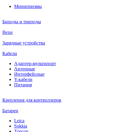
Минипризмы
Биподы и триподы
Вехи
Зарядные устройства
Кабели
Адаптер-мультипорт
Антенные
Интерфейсные
Y-кабели
Питания
Крепления для контроллеров
Батареи
Leica
Sokkia
Topcon