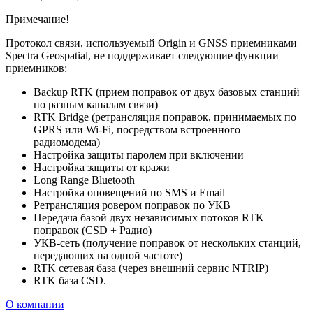
Примечание!
Протокол связи, используемый Origin и GNSS приемниками
Spectra Geospatial, не поддерживает следующие функции
приемников:
Backup RTK (прием поправок от двух базовых станций
по разным каналам связи)
RTK Bridge (ретрансляция поправок, принимаемых по
GPRS или Wi-Fi, посредством встроенного
радиомодема)
Настройка защиты паролем при включении
Настройка защиты от кражи
Long Range Bluetooth
Настройка оповещений по SMS и Email
Ретрансляция ровером поправок по УКВ
Передача базой двух независимых потоков RTK
поправок (CSD + Радио)
УКВ-сеть (получение поправок от нескольких станций,
передающих на одной частоте)
RTK сетевая база (через внешний сервис NTRIP)
RTK база CSD.
О компании