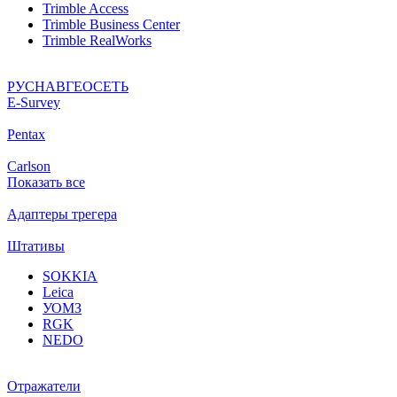
Trimble Access
Trimble Business Center
Trimble RealWorks
РУСНАВГЕОСЕТЬ
Е-Survey
Pentax
Carlson
Показать все
Адаптеры трегера
Штативы
SOKKIA
Leica
УОМЗ
RGK
NEDO
Отражатели