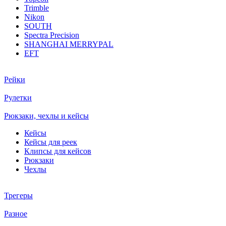
Trimble
Nikon
SOUTH
Spectra Precision
SHANGHAI MERRYPAL
EFT
Рейки
Рулетки
Рюкзаки, чехлы и кейсы
Кейсы
Кейсы для реек
Клипсы для кейсов
Рюкзаки
Чехлы
Трегеры
Разное