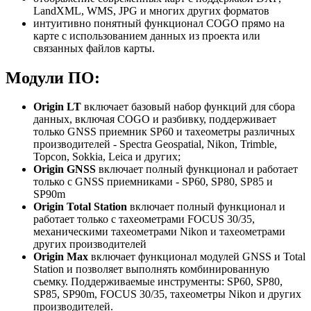
LandXML, WMS, JPG и многих других форматов
интуитивно понятный функционал COGO прямо на
карте с использованием данных из проекта или
связанных файлов карты.
Модули ПО:
Origin LT
включает базовый набор функций для сбора
данных, включая COGO и разбивку, поддерживает
только GNSS приемник SP60 и тахеометры различных
производителей - Spectra Geospatial, Nikon, Trimble,
Topcon, Sokkia, Leica и других;
Origin GNSS
включает полный функционал и работает
только с GNSS приемниками - SP60, SP80, SP85 и
SP90m
Origin Total Station
включает полный функционал и
работает только с тахеометрами FOCUS 30/35,
механическими тахеометрами Nikon и тахеометрами
других производителей
Origin Max
включает функционал модулей GNSS и Total
Station и позволяет выполнять комбинированную
съемку. Поддерживаемые инструменты: SP60, SP80,
SP85, SP90m, FOCUS 30/35, тахеометры Nikon и других
производителей.