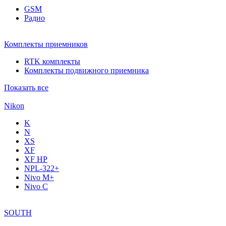
GSM
Радио
Комплекты приемников
RTK комплекты
Комплекты подвижного приемника
Показать все
Nikon
K
N
XS
XF
XF НР
NPL-322+
Nivo M+
Nivo C
SOUTH