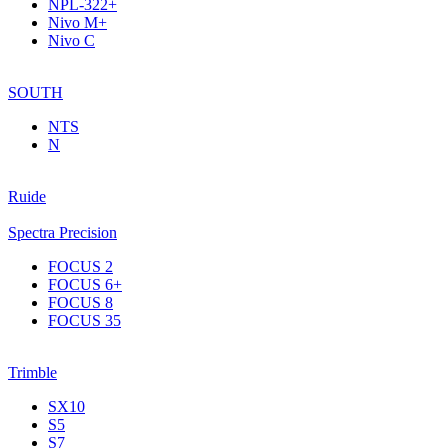
NPL-322+
Nivo M+
Nivo C
SOUTH
NTS
N
Ruide
Spectra Precision
FOCUS 2
FOCUS 6+
FOCUS 8
FOCUS 35
Trimble
SX10
S5
S7