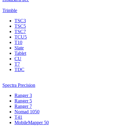
Trimble
TSC3
TSC5
TSC7
TCU5
T10
Slate
Tablet
CU
T7
TDC
Spectra Precision
Ranger 3
Ranger 5
Ranger 7
Nomad 1050
T41
MobileMapper 50