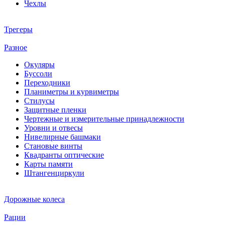
Чехлы
Трегеры
Разное
Окуляры
Буссоли
Переходники
Планиметры и курвиметры
Стилусы
Защитные пленки
Чертежные и измерительные принадлежности
Уровни и отвесы
Нивелирные башмаки
Становые винты
Квадранты оптические
Карты памяти
Штангенциркули
Дорожные колеса
Рации