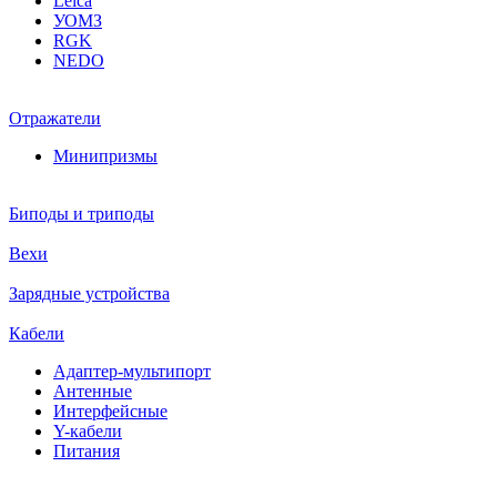
Leica
УОМЗ
RGK
NEDO
Отражатели
Минипризмы
Биподы и триподы
Вехи
Зарядные устройства
Кабели
Адаптер-мультипорт
Антенные
Интерфейсные
Y-кабели
Питания