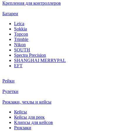
Крепления для контроллеров
Батареи
Leica
Sokkia
Topcon
Trimble
Nikon
SOUTH
Spectra Precision
SHANGHAI MERRYPAL
EFT
Рейки
Рулетки
Рюкзаки, чехлы и кейсы
Кейсы
Кейсы для реек
Клипсы для кейсов
Рюкзаки