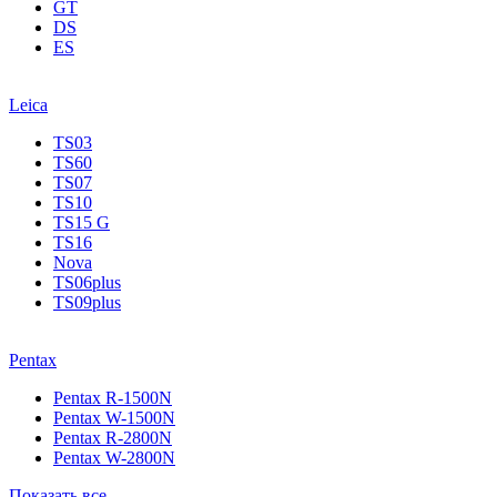
GT
DS
ES
Leica
TS03
TS60
TS07
TS10
TS15 G
TS16
Nova
TS06plus
TS09plus
Pentax
Pentax R-1500N
Pentax W-1500N
Pentax R-2800N
Pentax W-2800N
Показать все