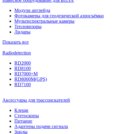
Навесное оборудование для БПЛА
Модули апгрейда
Фотокамеры для геодезической аэросъёмки
Мультиспектральные камеры
Тепловизоры
Лидары
Показать все
Radiodetection
RD2000
RD8100
RD7000+M
RD8000M(GPS)
RD7100
Аксессуары для трассоискателей
Клещи
Стетоскопы
Питание
Адаптеры подачи сигнала
Зонды