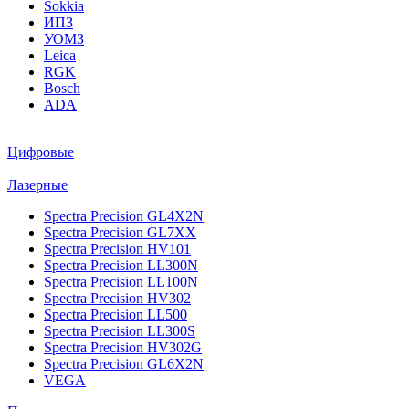
Sokkia
ИПЗ
УОМЗ
Leica
RGK
Bosch
ADA
Цифровые
Лазерные
Spectra Precision GL4X2N
Spectra Precision GL7XX
Spectra Precision HV101
Spectra Precision LL300N
Spectra Precision LL100N
Spectra Precision HV302
Spectra Precision LL500
Spectra Precision LL300S
Spectra Precision HV302G
Spectra Precision GL6X2N
VEGA