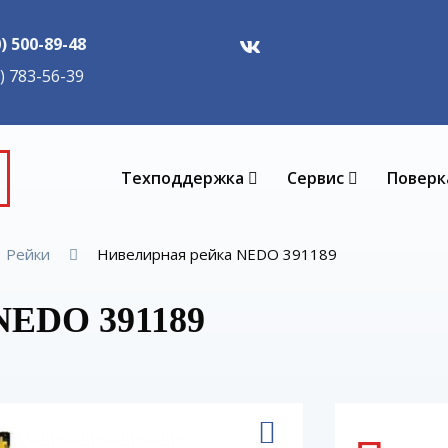
0) 500-89-48
5) 783-56-39
Техподдержка
Сервис
Поверк
Рейки
Нивелирная рейка NEDO 391189
NEDO 391189