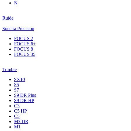
N
Ruide
Spectra Precision
FOCUS 2
FOCUS 6+
FOCUS 8
FOCUS 35
Trimble
SX10
S5
S7
S9 DR Plus
S9 DR HP
C3
С5 НР
C5
M3 DR
M1