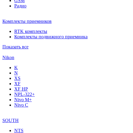
GSM
Радио
Комплекты приемников
RTK комплекты
Комплекты подвижного приемника
Показать все
Nikon
K
N
XS
XF
XF НР
NPL-322+
Nivo M+
Nivo C
SOUTH
NTS