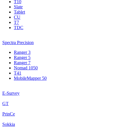
T10
Slate
Tablet
CU
T7
TDC
Spectra Precision
Ranger 3
Ranger 5
Ranger 7
Nomad 1050
T41
MobileMapper 50
E-Survey
GT
PrinCe
Sokkia