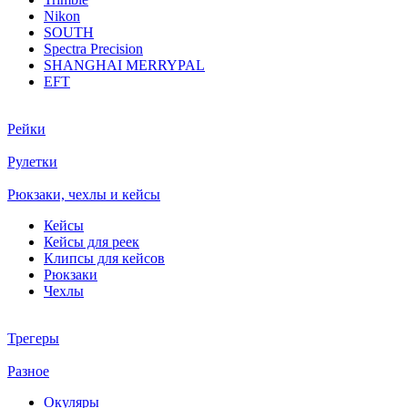
Nikon
SOUTH
Spectra Precision
SHANGHAI MERRYPAL
EFT
Рейки
Рулетки
Рюкзаки, чехлы и кейсы
Кейсы
Кейсы для реек
Клипсы для кейсов
Рюкзаки
Чехлы
Трегеры
Разное
Окуляры