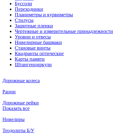
Буссоли
Переходники
Планиметры и курвиметры
Стилусы
Защитные пленки
Чертежные и измерительные принадлежности
Уровни и отвесы
Нивелирные башмаки
Становые винты
Квадранты оптические
Карты памяти
Штангенциркули
Дорожные колеса
Рации
Дорожные рейки
Показать все
Нивелиры
Теодолиты Б/У