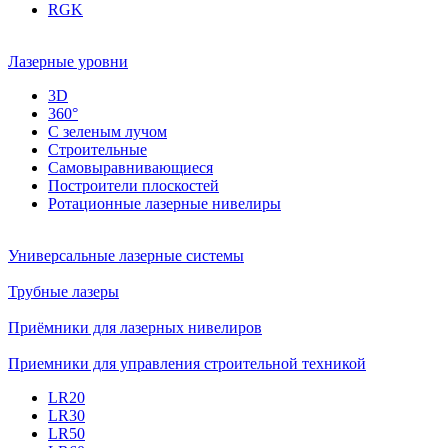
RGK
Лазерные уровни
3D
360°
С зеленым лучом
Строительные
Самовыравнивающиеся
Построители плоскостей
Ротационные лазерные нивелиры
Универсальные лазерные системы
Трубные лазеры
Приёмники для лазерных нивелиров
Приемники для управления строительной техникой
LR20
LR30
LR50