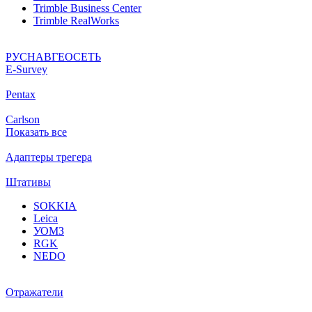
Trimble Business Center
Trimble RealWorks
РУСНАВГЕОСЕТЬ
Е-Survey
Pentax
Carlson
Показать все
Адаптеры трегера
Штативы
SOKKIA
Leica
УОМЗ
RGK
NEDO
Отражатели