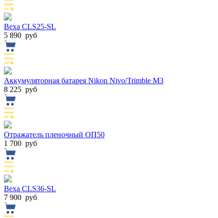
Веха CLS25-SL
5 890
руб
Аккумуляторная батарея Nikon Nivo/Trimble M3
8 225
руб
Отражатель пленочный ОП50
1 700
руб
Веха CLS36-SL
7 900
руб