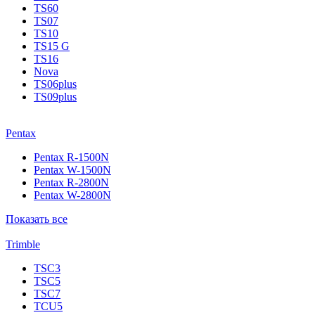
TS60
TS07
TS10
TS15 G
TS16
Nova
TS06plus
TS09plus
Pentax
Pentax R-1500N
Pentax W-1500N
Pentax R-2800N
Pentax W-2800N
Показать все
Trimble
TSC3
TSC5
TSC7
TCU5