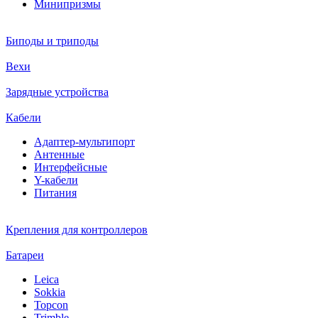
Минипризмы
Биподы и триподы
Вехи
Зарядные устройства
Кабели
Адаптер-мультипорт
Антенные
Интерфейсные
Y-кабели
Питания
Крепления для контроллеров
Батареи
Leica
Sokkia
Topcon
Trimble