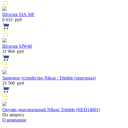
Штатив SJA 30F
6 612
руб
Штатив SJW40
11 964
руб
Зарядное устройство Nikon / Trimble (оригинал)
21 500
руб
Окуляр диагональный Nikon/ Trimble (HED14001)
По запросу
О компании