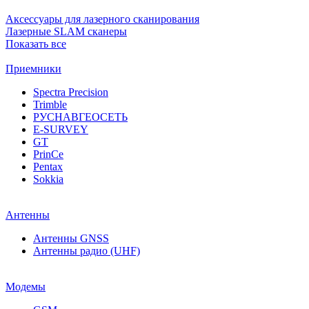
Аксессуары для лазерного сканирования
Лазерные SLAM сканеры
Показать все
Приемники
Spectra Precision
Trimble
РУСНАВГЕОСЕТЬ
E-SURVEY
GT
PrinCe
Pentax
Sokkia
Антенны
Антенны GNSS
Антенны радио (UHF)
Модемы