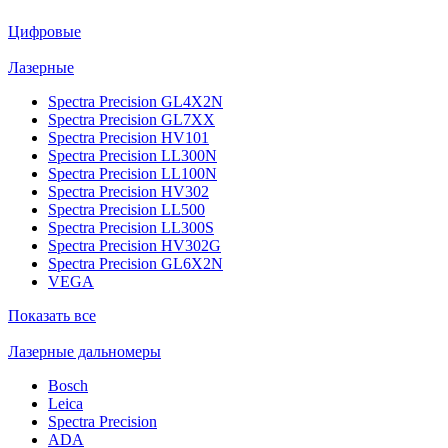
Цифровые
Лазерные
Spectra Precision GL4X2N
Spectra Precision GL7XX
Spectra Precision HV101
Spectra Precision LL300N
Spectra Precision LL100N
Spectra Precision HV302
Spectra Precision LL500
Spectra Precision LL300S
Spectra Precision HV302G
Spectra Precision GL6X2N
VEGA
Показать все
Лазерные дальномеры
Bosch
Leica
Spectra Precision
ADA