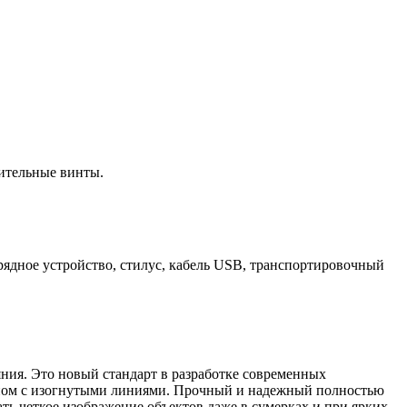
пительные винты.
арядное устройство, стилус, кабель USB, транспортировочный
яния. Это новый стандарт в разработке современных
йном с изогнутыми линиями. Прочный и надежный полностью
ть четкое изображение объектов даже в сумерках и при ярких