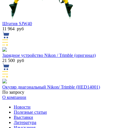
Штатив SJW40
11 964
руб
Зарядное устройство Nikon / Trimble (оригинал)
21 500
руб
Окуляр диагональный Nikon/ Trimble (HED14001)
По запросу
О компании
Новости
Полезные статьи
Выставки
Литература
Изыскания