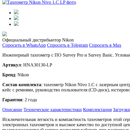
Официальный дистрибьютор Nikon
Спросить в WhatsApp
Спросить в Telegram
Спросить в Max
Инженерный тахеометр с ПО Survey Pro и Survey Basic. Угловая
Артикул
: HNA30130-LP
Бренд
: Nikon
Состав комплекта
: тахеометр Nikon Nivo 1.С с лазерным цен
кейс с ремнями, руководство пользователя (CD-диск), юстиров
Гарантия
: 2 года
Описание
Технические характеристики
Комплектация
Загрузк
Исключительная легкость и компактность тахеометров этой се
электронных тахеометров и высокое качество по доступной 
пылевлагозащитный корпус позволяет работать при различных 