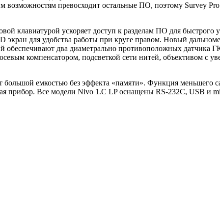
оим возможностям превосходит остальные ПО, поэтому Survey Pr
ой клавиатурой ускоряет доступ к разделам ПО для быстрого 
D экран для удобства работы при круге правом. Новый дальном
ний обеспечивают два диаметрально противоположных датчика ГК
евым компенсатором, подсветкой сети нитей, объективом с увели
большой емкостью без эффекта «памяти». Функция меньшего са
я прибор. Все модели Nivo 1.C LP оснащены RS-232С, USB и mi