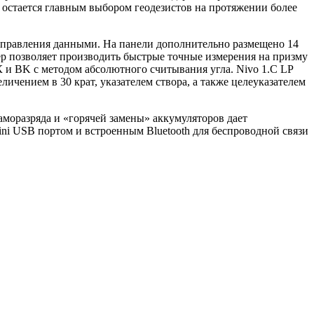
o остается главным выбором геодезистов на протяжении более
управления данными. На панели дополнительно размещено 14
ер позволяет производить быстрые точные измерения на призму
 и ВK с методом абсолютного считывания угла. Nivo 1.C LP
чением в 30 крат, указателем створа, а также целеуказателем
моразряда и «горячей замены» аккумуляторов дает
ni USB портом и встроенным Bluetooth для беспроводной связи