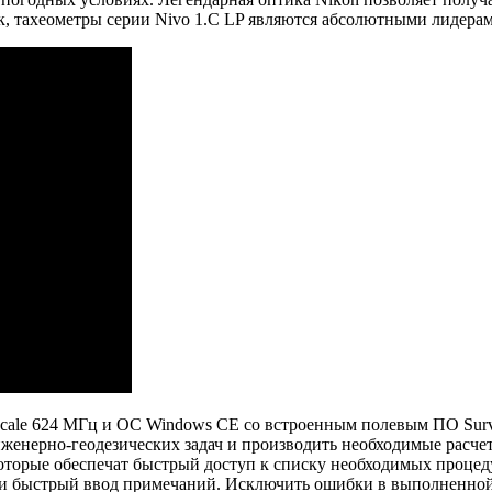
к, тахеометры серии Nivo 1.C LP являются абсолютными лидерам
ale 624 МГц и ОС Windows CE со встроенным полевым ПО Survey 
енерно-геодезических задач и производить необходимые расчет
оторые обеспечат быстрый доступ к списку необходимых процеду
 и быстрый ввод примечаний. Исключить ошибки в выполненной 