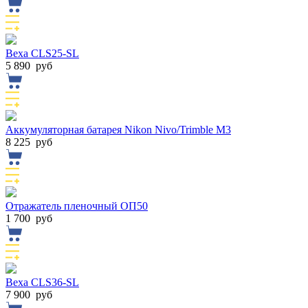
Веха CLS25-SL
5 890
руб
Аккумуляторная батарея Nikon Nivo/Trimble M3
8 225
руб
Отражатель пленочный ОП50
1 700
руб
Веха CLS36-SL
7 900
руб