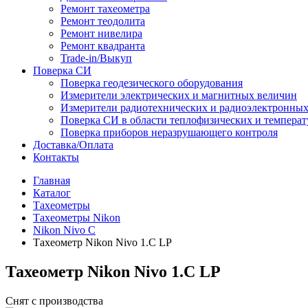
Ремонт тахеометра
Ремонт теодолита
Ремонт нивелира
Ремонт квадранта
Trade-in/Выкуп
Поверка СИ
Поверка геодезического оборудования
Измерители электрических и магнитных величин
Измерители радиотехнических и радиоэлектронны
Поверка СИ в области теплофизических и темпера
Поверка приборов неразрушающего контроля
Доставка/Оплата
Контакты
Главная
Каталог
Тахеометры
Тахеометры Nikon
Nikon Nivo C
Тахеометр Nikon Nivo 1.C LP
Тахеометр Nikon Nivo 1.C LP
Снят с производства