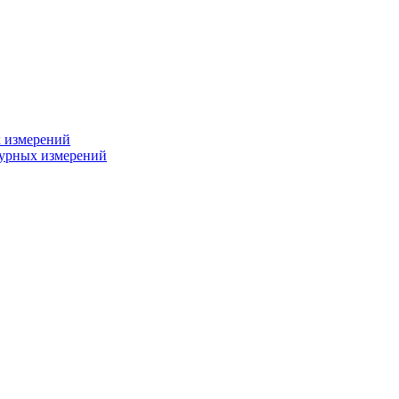
х измерений
турных измерений