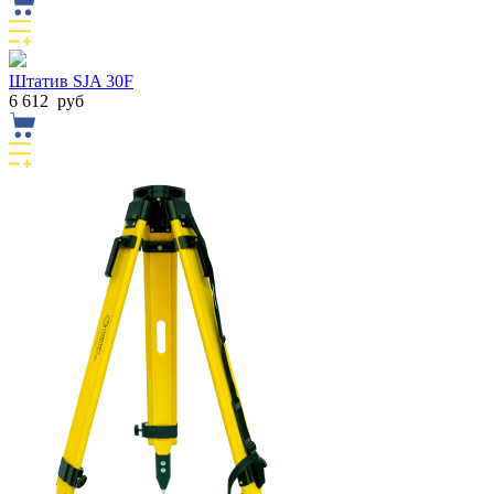
Штатив SJA 30F
6 612
руб