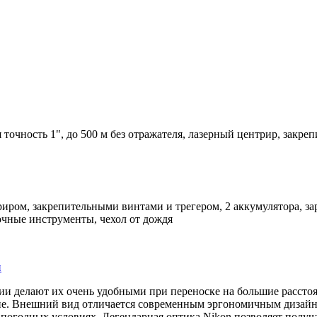
 точность 1", до 500 м без отражателя, лазерный центрир, закре
триром, закрепительными винтами и трегером, 2 аккумулятора, з
очные инструменты, чехол от дождя
и
рии делают их очень удобными при переноске на большие рассто
цене. Внешний вид отличается современным эргономичным диза
погодных условиях. Легендарная оптика Nikon позволяет получа