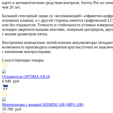
карте и автоматическим средствам контроля. Survey Pro по св
чем 20 лет.
Большой сенсорный экран со «всплывающей» алфавитно-цифров
основных клавиш, а с другой стороны имеется графический LC
или без отражателя. Точность и стабильность угловых измере
оснащен закрепительными винтами, лазерным центриром, двухос
с малым диаметром пятна.
Внутренние компактные литий-ионные аккумуляторы обладают 
возможность производить измерения круглосуточно не выключа
с внешними контроллерами.
Сопутствующие товары
Отражатель OPTIMA AK18
6 940
руб
Минипризма с вешкой НDMINI 108 (MPS-108)
10 700
руб