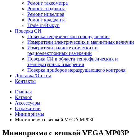
Ремонт тахеометра
Ремонт теодолита
Ремонт нивелира
Ремонт квадранта
Trade-in/Выкуп
Поверка СИ
Поверка геодезического оборудования
Измерители электрических и магнитных величин
Измерители радиотехнических и
радиоэлектронных измерений
Поверка СИ в области теплофизических и
температурных измерений
Поверка приборов неразрушающего контроля
Доставка/Оплата
Контакты
Главная
Каталог
Аксессуары
Отражатели
Минипризмы
Минипризма с вешкой VEGA MP03P
Минипризма с вешкой VEGA MP03P