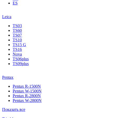
ES
Leica
TS03
TS60
TS07
TS10
TS15 G
TS16
Nova
TS06plus
TS09plus
Pentax
Pentax R-1500N
Pentax W-1500N
Pentax R-2800N
Pentax W-2800N
Показать все