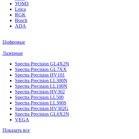
УОМЗ
Leica
RGK
Bosch
ADA
Цифровые
Лазерные
Spectra Precision GL4X2N
Spectra Precision GL7XX
Spectra Precision HV101
Spectra Precision LL300N
Spectra Precision LL100N
Spectra Precision HV302
Spectra Precision LL500
Spectra Precision LL300S
Spectra Precision HV302G
Spectra Precision GL6X2N
VEGA
Показать все