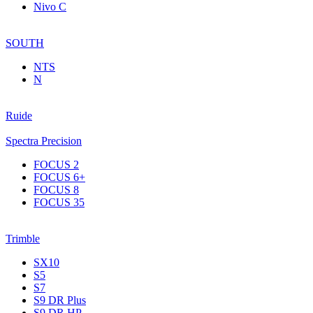
Nivo C
SOUTH
NTS
N
Ruide
Spectra Precision
FOCUS 2
FOCUS 6+
FOCUS 8
FOCUS 35
Trimble
SX10
S5
S7
S9 DR Plus
S9 DR HP