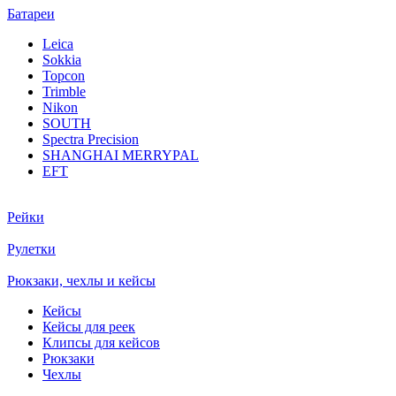
Батареи
Leica
Sokkia
Topcon
Trimble
Nikon
SOUTH
Spectra Precision
SHANGHAI MERRYPAL
EFT
Рейки
Рулетки
Рюкзаки, чехлы и кейсы
Кейсы
Кейсы для реек
Клипсы для кейсов
Рюкзаки
Чехлы