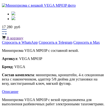
17 280
руб
В корзину
Спросить в WhatsApp
Спросить в Telegram
Спросить в Max
Минипризма VEGA MP03P с составной вехой.
Артикул
: VEGA MP03P
Бренд
: VEGA
Состав комплекта
: минипризма, кронштейн, 4-х секционная
веха с наконечником, адаптер 5/8 дюйма для установки на
веху, шестигранный ключ, мягкий футляр.
Описание
Минипризма VEGA MP03P с вехой предназначена для
выполнения разбивочных работ электронными тахеометрами.