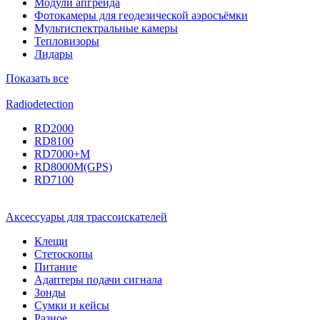
Модули апгрейда
Фотокамеры для геодезической аэросъёмки
Мультиспектральные камеры
Тепловизоры
Лидары
Показать все
Radiodetection
RD2000
RD8100
RD7000+M
RD8000M(GPS)
RD7100
Аксессуары для трассоискателей
Клещи
Стетоскопы
Питание
Адаптеры подачи сигнала
Зонды
Сумки и кейсы
Разное