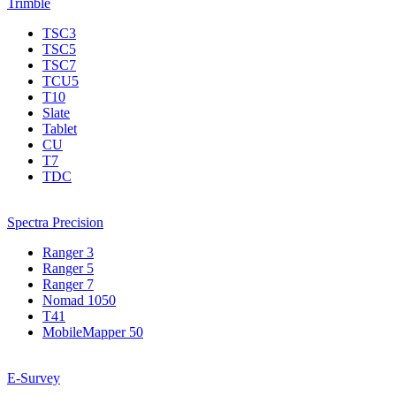
Trimble
TSC3
TSC5
TSC7
TCU5
T10
Slate
Tablet
CU
T7
TDC
Spectra Precision
Ranger 3
Ranger 5
Ranger 7
Nomad 1050
T41
MobileMapper 50
E-Survey