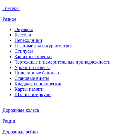
Трегеры
Разное
Окуляры
Буссоли
Переходники
Планиметры и курвиметры
Стилусы
Защитные пленки
Чертежные и измерительные принадлежности
Уровни и отвесы
Нивелирные башмаки
Становые винты
Квадранты оптические
Карты памяти
Штангенциркули
Дорожные колеса
Рации
Дорожные рейки