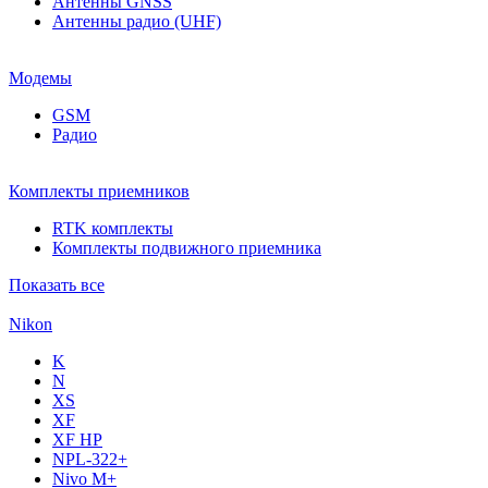
Антенны GNSS
Антенны радио (UHF)
Модемы
GSM
Радио
Комплекты приемников
RTK комплекты
Комплекты подвижного приемника
Показать все
Nikon
K
N
XS
XF
XF НР
NPL-322+
Nivo M+