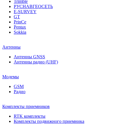
Trimble
РУСНАВГЕОСЕТЬ
E-SURVEY
GT
PrinCe
Pentax
Sokkia
Антенны
Антенны GNSS
Антенны радио (UHF)
Модемы
GSM
Радио
Комплекты приемников
RTK комплекты
Комплекты подвижного приемника