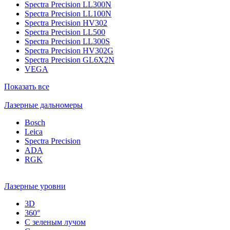
Spectra Precision LL300N
Spectra Precision LL100N
Spectra Precision HV302
Spectra Precision LL500
Spectra Precision LL300S
Spectra Precision HV302G
Spectra Precision GL6X2N
VEGA
Показать все
Лазерные дальномеры
Bosch
Leica
Spectra Precision
ADA
RGK
Лазерные уровни
3D
360°
С зеленым лучом