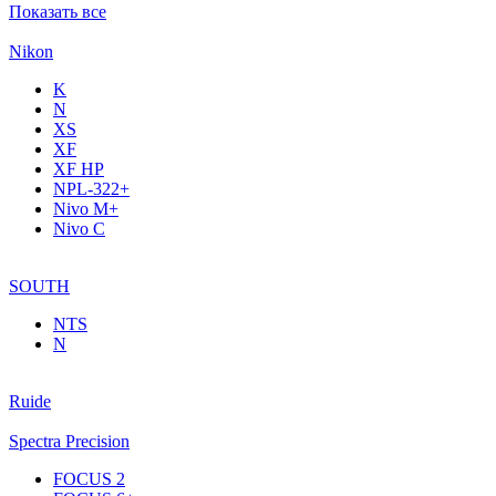
Показать все
Nikon
K
N
XS
XF
XF НР
NPL-322+
Nivo M+
Nivo C
SOUTH
NTS
N
Ruide
Spectra Precision
FOCUS 2