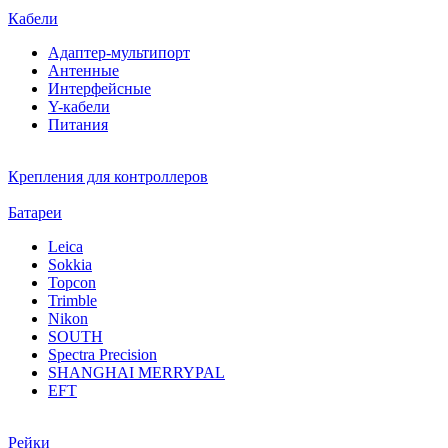
Кабели
Адаптер-мультипорт
Антенные
Интерфейсные
Y-кабели
Питания
Крепления для контроллеров
Батареи
Leica
Sokkia
Topcon
Trimble
Nikon
SOUTH
Spectra Precision
SHANGHAI MERRYPAL
EFT
Рейки