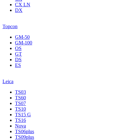
CX LN
DX
Topcon
GM-50
GM-100
OS
GT
DS
ES
Leica
TS03
TS60
TS07
TS10
TS15 G
TS16
Nova
TS06plus
TS09plus