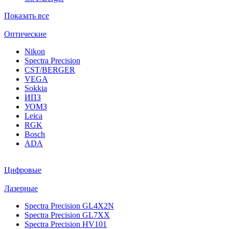
Показать все
Оптические
Nikon
Spectra Precision
CST/BERGER
VEGA
Sokkia
ИПЗ
УОМЗ
Leica
RGK
Bosch
ADA
Цифровые
Лазерные
Spectra Precision GL4X2N
Spectra Precision GL7XX
Spectra Precision HV101