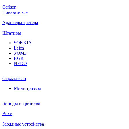
Carlson
Показать все
Адаптеры трегера
Штативы
SOKKIA
Leica
УОМЗ
RGK
NEDO
Отражатели
Минипризмы
Биподы и триподы
Вехи
Зарядные устройства