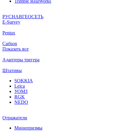
Trimble RealWorks
РУСНАВГЕОСЕТЬ
Е-Survey
Pentax
Carlson
Показать все
Адаптеры трегера
Штативы
SOKKIA
Leica
УОМЗ
RGK
NEDO
Отражатели
Минипризмы