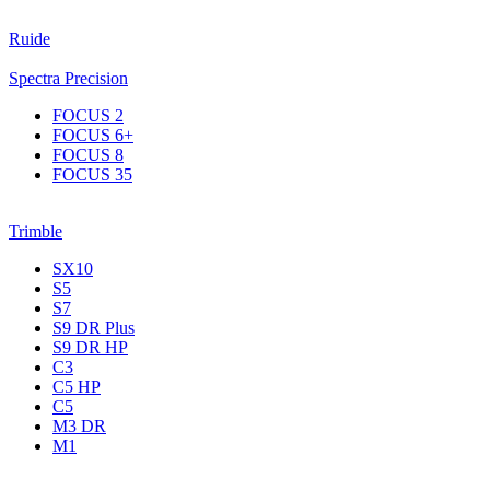
Ruide
Spectra Precision
FOCUS 2
FOCUS 6+
FOCUS 8
FOCUS 35
Trimble
SX10
S5
S7
S9 DR Plus
S9 DR HP
C3
С5 НР
C5
M3 DR
M1