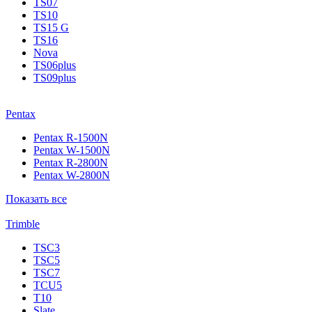
TS07
TS10
TS15 G
TS16
Nova
TS06plus
TS09plus
Pentax
Pentax R-1500N
Pentax W-1500N
Pentax R-2800N
Pentax W-2800N
Показать все
Trimble
TSC3
TSC5
TSC7
TCU5
T10
Slate