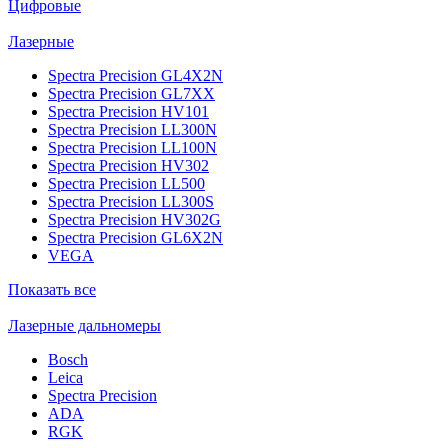
Цифровые
Лазерные
Spectra Precision GL4X2N
Spectra Precision GL7XX
Spectra Precision HV101
Spectra Precision LL300N
Spectra Precision LL100N
Spectra Precision HV302
Spectra Precision LL500
Spectra Precision LL300S
Spectra Precision HV302G
Spectra Precision GL6X2N
VEGA
Показать все
Лазерные дальномеры
Bosch
Leica
Spectra Precision
ADA
RGK