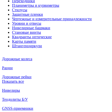
Переходники
Планиметры и курвиметры
Стилусы
Защитные пленки
Чертежные и измерительные принадлежности
Уровни и отвесы
Нивелирные башмаки
Становые винты
Квадранты оптические
Карты памяти
Штангенциркули
Дорожные колеса
Рации
Дорожные рейки
Показать все
Нивелиры
Теодолиты Б/У
GNSS-приемники