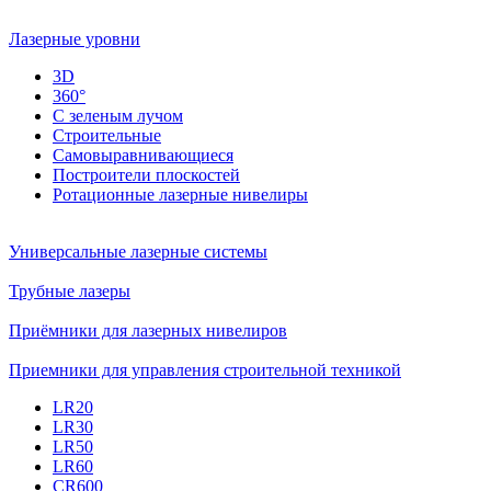
Лазерные уровни
3D
360°
С зеленым лучом
Строительные
Самовыравнивающиеся
Построители плоскостей
Ротационные лазерные нивелиры
Универсальные лазерные системы
Трубные лазеры
Приёмники для лазерных нивелиров
Приемники для управления строительной техникой
LR20
LR30
LR50
LR60
CR600