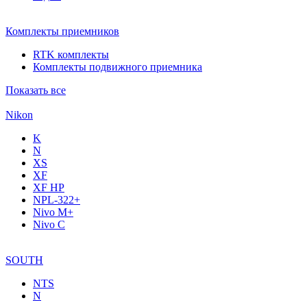
Комплекты приемников
RTK комплекты
Комплекты подвижного приемника
Показать все
Nikon
K
N
XS
XF
XF НР
NPL-322+
Nivo M+
Nivo C
SOUTH
NTS
N