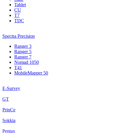
Tablet
CU
T7
TDC
Spectra Precision
Ranger 3
Ranger 5
Ranger 7
Nomad 1050
T41
MobileMapper 50
E-Survey
GT
PrinCe
Sokkia
Pentax