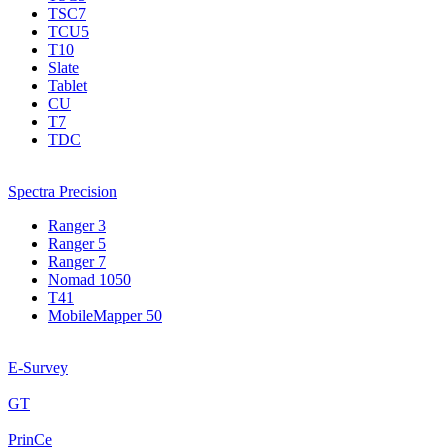
TSC7
TCU5
T10
Slate
Tablet
CU
T7
TDC
Spectra Precision
Ranger 3
Ranger 5
Ranger 7
Nomad 1050
T41
MobileMapper 50
E-Survey
GT
PrinCe