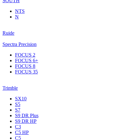
SOUTH
NTS
N
Ruide
Spectra Precision
FOCUS 2
FOCUS 6+
FOCUS 8
FOCUS 35
Trimble
SX10
S5
S7
S9 DR Plus
S9 DR HP
C3
С5 НР
C5