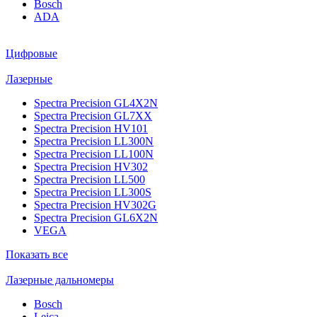
Bosch
ADA
Цифровые
Лазерные
Spectra Precision GL4X2N
Spectra Precision GL7XX
Spectra Precision HV101
Spectra Precision LL300N
Spectra Precision LL100N
Spectra Precision HV302
Spectra Precision LL500
Spectra Precision LL300S
Spectra Precision HV302G
Spectra Precision GL6X2N
VEGA
Показать все
Лазерные дальномеры
Bosch
Leica