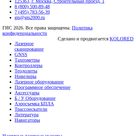
125363, г. Москва, Строительный проезд, 1
8 (800) 500-89-48
7 (495) 783-56-39
gis@gis2000.ru
ГИС 2026. Все права защищены.
Политика
конфиденциальности
Сделано и продвигается
KOLORED
Лазерное
сканирование
GNSS
Тахеометры
Контроллеры
Теодолиты
Нивелиры
Лазерное оборудование
Программное обеспечение
Аксессуары
Б / У Оборудование
Аэросъемка БПЛА
Трассоискатели
Литература
Навигаторы
Наземные лазерные сканеры