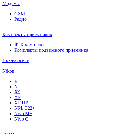
Модемы
GSM
Радио
Комплекты приемников
RTK комплекты
Комплекты подвижного приемника
Показать все
Nikon
K
N
XS
XF
XF НР
NPL-322+
Nivo M+
Nivo C