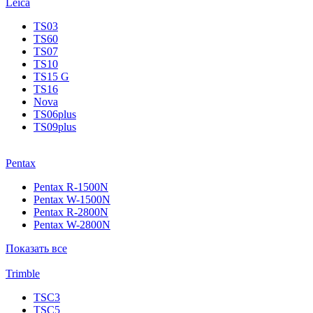
Leica
TS03
TS60
TS07
TS10
TS15 G
TS16
Nova
TS06plus
TS09plus
Pentax
Pentax R-1500N
Pentax W-1500N
Pentax R-2800N
Pentax W-2800N
Показать все
Trimble
TSC3
TSC5