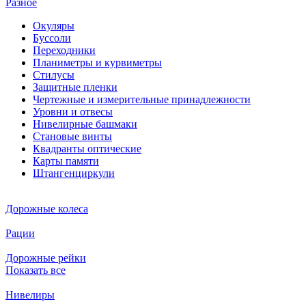
Разное
Окуляры
Буссоли
Переходники
Планиметры и курвиметры
Стилусы
Защитные пленки
Чертежные и измерительные принадлежности
Уровни и отвесы
Нивелирные башмаки
Становые винты
Квадранты оптические
Карты памяти
Штангенциркули
Дорожные колеса
Рации
Дорожные рейки
Показать все
Нивелиры