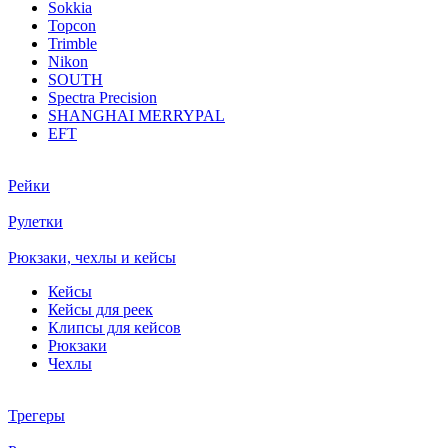
Sokkia
Topcon
Trimble
Nikon
SOUTH
Spectra Precision
SHANGHAI MERRYPAL
EFT
Рейки
Рулетки
Рюкзаки, чехлы и кейсы
Кейсы
Кейсы для реек
Клипсы для кейсов
Рюкзаки
Чехлы
Трегеры