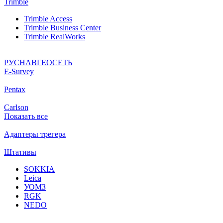
Trimble
Trimble Access
Trimble Business Center
Trimble RealWorks
РУСНАВГЕОСЕТЬ
Е-Survey
Pentax
Carlson
Показать все
Адаптеры трегера
Штативы
SOKKIA
Leica
УОМЗ
RGK
NEDO